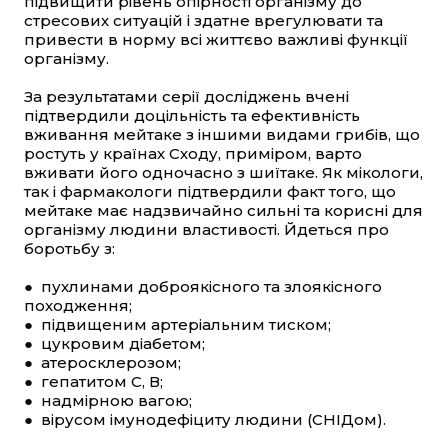
підвищити рівень опірності організму до
стресових ситуацій і здатне врегулювати та
привести в норму всі життєво важливі функції
організму.
За результатами серії досліджень вчені
підтвердили доцільність та ефективність
вживання мейтаке з іншими видами грибів, що
ростуть у країнах Сходу, приміром, варто
вживати його одночасно з шиїтаке. Як мікологи,
так і фармакологи підтвердили факт того, що
мейтаке має надзвичайно сильні та корисні для
організму людини властивості. Йдеться про
боротьбу з:
● пухлинами доброякісного та злоякісного
походження;
● підвищеним артеріальним тиском;
● цукровим діабетом;
● атеросклерозом;
● гепатитом С, В;
● надмірною вагою;
● вірусом імунодефіциту людини (СНІДом).