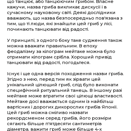
що танцює, або танцюючим грибом. Власне
кажучи, назва гриба викликає дискусії і в
сучасному науковому світі. Деякі дослідники
вважають, що назва безпосередньо пов'язана з
тим, що ті люди, які знайшли цей гриб у лісі,
починають танцювати від радості.
У принципі, з одного боку таке судження також
можна вважати правильним. В епоху
феодалізму за кілограм мейтаке можна було
отримати кілограм срібла. Хороший привід
танцювати від радості, погодьтеся.
Існує і ще одна версія походження назви гриба.
Згідно з нею, перед тим як зірвати цей
унікальний цілющий гриб, слід було виконати
специфічний ритуальний танець. В іншому разі
мейтаке може втратити свої цілющі властивості.
Мейтаке досі вважається одним із найбільш
вартісних і дорогих дикорослих грибів Японії.
Цей гриб можна сміливо назвати
рекордсменом серед грибів, його розміри
сягають більше п'ятдесяти сантиметрів
діаметра, важити гриб може більше 4-х