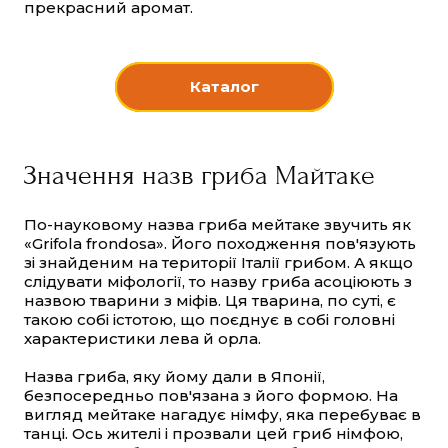
прекрасний аромат.
Каталог
Значення назв гриба Майтаке
По-науковому назва гриба мейтаке звучить як
«Grifola frondosa». Його походження пов'язують
зі знайденим на території Італії грибом. А якщо
слідувати міфології, то назву гриба асоціюють з
назвою тварини з міфів. Ця тварина, по суті, є
такою собі істотою, що поєднує в собі головні
характеристики лева й орла.
Назва гриба, яку йому дали в Японії,
безпосередньо пов'язана з його формою. На
вигляд мейтаке нагадує німфу, яка перебуває в
танці. Ось жителі і прозвали цей гриб німфою,