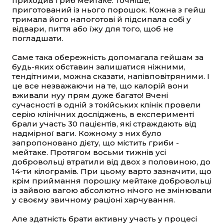
приходив гриб мейтаке. Точніше,
приготований із нього порошок. Кожна з гейш
тримала його напоготові й підсипала собі у
відвари, пиття або їжу для того, щоб не
погладшати.
Саме така обережність допомагала гейшам за
будь-яких обставин залишатися ніжними,
тендітними, можна сказати, напівповітряними. І
це все незважаючи на те, що калорій вони
вживали нуу прям дуже багато! Вчені
сучасності в одній з токійських клінік провели
серію клінічних досліджень, в експерименті
брали участь 30 пацієнтів, які страждають від
надмірної ваги. Кожному з них було
запропоновано дієту, що містить гриби -
мейтаке. Протягом восьми тижнів усі
добровольці втратили від двох з половиною, до
14-ти кілограмів. При цьому варто зазначити, що
крім приймання порошку мейтаке добровольці
із зайвою вагою абсолютно нічого не змінювали
у своєму звичному раціоні харчування.
Але здатність брати активну участь у процесі