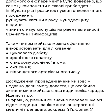
допомогою експериментів було доведено, що
саме ці компоненти в складі гриба здатні:
інгібувати ріст і розвиток пухлин онкологічного
походження;
руйнувати клітини вірусу імунодефіциту
людини;
чинити стимулюючу дію на рівень активності
СD4-клітин і Т-лімфоцитів.
Таким чином мейтаке можна ефективно
використовувати для лікування:
● цукрового діабету;
● хронічного гепатиту;
● синдрому хронічної втоми;
● ожиріння;
●
підвищеного артеріального тиску.
Дослідження, проведені вченими зовсім
недавно, дали змогу довести, що особливо
активними в мейтаке є два види полісахаридів.
Йдеться про:
D-фракцію, рівень якої значно перевершує всі
відомі медицині раніше антиканцерогенні
медичні препарати, зокрема й Гріфолан. У