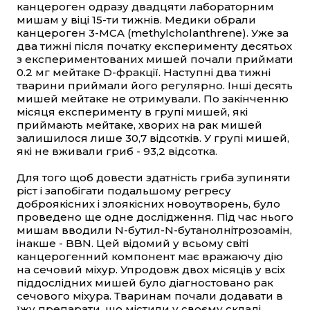
канцероген одразу двадцяти лабораторним
мишам у віці 15-ти тижнів. Медики обрали
канцероген 3-MCA (methylcholanthrene). Уже за
два тижні після початку експерименту десятьох
з експериментованих мишей почали приймати
0.2 мг мейтаке D-фракції. Наступні два тижні
тварини приймали його регулярно. Інші десять
мишей мейтаке не отримували. По закінченню
місяця експерименту в групі мишей, які
приймають мейтаке, хворих на рак мишей
залишилося лише 30,7 відсотків. У групі мишей,
які не вживали гриб - 93,2 відсотка.
Для того щоб довести здатність гриба зупиняти
ріст і запобігати подальшому регресу
доброякісних і злоякісних новоутворень, було
проведено ще одне дослідження. Під час нього
мишам вводили N-бутил-N-бутанолнітрозоамін,
інакше - BBN. Цей відомий у всьому світі
канцерогенний компонент має вражаючу дію
на сечовий міхур. Упродовж двох місяців у всіх
піддослідних мишей було діагностовано рак
сечового міхура. Тваринам почали додавати в
їжу препарати, що містили у своєму складі