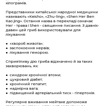
кілограмів.
Представники китайської народної медицини
називають «Keisho», «Zhu-ling», «Shen Нer Ben
Као jing». Остання назва в перекладі означає
Нег - трава і Shen - священне писання. З давніх-
давен цей гриб використовували для
лікування:
● «хвороб живота»;
● заспокоєння нервів;
● лікування геморою.
Сприятливу дію гриба відзначено й за таких
захворювань, як:
● синдром хронічної втоми;
● цукровий діабет;
● хронічний гепатит;
● надмірна вага;
● підвищений артеріальний тиск - гіпертонія.
Регулярне вживання мейтаке допоможе