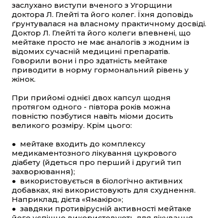
заслухано виступи вченого з Угорщини
доктора Л. Глейті та його колег. Їхня доповідь
ґрунтувалася на власному практичному досвіді.
Доктор Л. Глейті та його колеги впевнені, що
мейтаке просто не має аналогів з жодним із
відомих сучасній медицині препаратів.
Говорили вони і про здатність мейтаке
приводити в норму гормональний рівень у
жінок.
При прийомі однієї двох капсул щодня
протягом одного - півтора років можна
повністю позбутися навіть міоми досить
великого розміру. Крім цього:
● мейтаке входить до комплексу
медикаментозного лікування цукрового
діабету (йдеться про перший і другий тип
захворювання);
● використовується в біологічно активних
добавках, які використовують для схуднення.
Наприклад, дієта «Ямакіро»;
● завдяки противірусній активності мейтаке
його успішно використовують для лікування