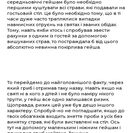
середньовіччі гейшам було необхідно
першими куштувати всі страви, які подавали на
гостьовий стіл. Це було необхідно тому, що в ті
часи дуже часто траплялися випадки
навмисних отруєнь на святах і званих обідах.
Тому, навіть якби хтось і спробував звести
рахунки з одним із гостей за допомогою
вишуканих страв, то постраждала б від цього
абсолютно невинна покірлива гейша.
То перейдемо до найголовнішого факту, через
який гриб і отримав таку назву. Навіть якщо на
святі ні в кого з дітей і не було наміру нікого
труїти, у гейш все одно залишався ризик.
Щоправда, ризик цей уже був дещо іншого
характеру. Спробуй-но не погладшати, якщо до
твоїх обов'язків входить зняття проби з усіх без
винятку страв, які були виставлені на стіл. Ось
тут на допомогу маленьким і ніжним гейшам і