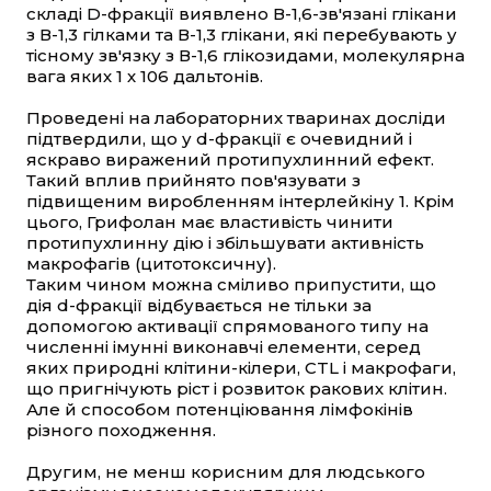
складі D-фракції виявлено В-1,6-зв'язані глікани
з В-1,3 гілками та В-1,3 глікани, які перебувають у
тісному зв'язку з В-1,6 глікозидами, молекулярна
вага яких 1 х 106 дальтонів.
Проведені на лабораторних тваринах досліди
підтвердили, що у d-фракції є очевидний і
яскраво виражений протипухлинний ефект.
Такий вплив прийнято пов'язувати з
підвищеним виробленням інтерлейкіну 1. Крім
цього, Грифолан має властивість чинити
протипухлинну дію і збільшувати активність
макрофагів (цитотоксичну).
Таким чином можна сміливо припустити, що
дія d-фракції відбувається не тільки за
допомогою активації спрямованого типу на
численні імунні виконавчі елементи, серед
яких природні клітини-кілери, CTL і макрофаги,
що пригнічують ріст і розвиток ракових клітин.
Але й способом потенціювання лімфокінів
різного походження.
Другим, не менш корисним для людського