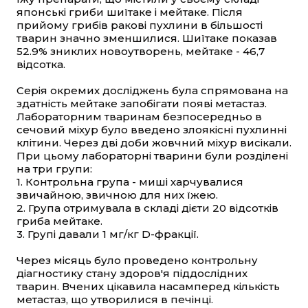
японські гриби шиїтаке і мейтаке. Після
прийому грибів ракові пухлини в більшості
тварин значно зменшилися. Шиїтаке показав
52.9% зниклих новоутворень, мейтаке - 46,7
відсотка.
Серія окремих досліджень була спрямована на
здатність мейтаке запобігати появі метастаз.
Лабораторним тваринам безпосередньо в
сечовий міхур було введено злоякісні пухлинні
клітини. Через дві доби жовчний міхур висікали.
При цьому лабораторні тварини були розділені
на три групи:
1. Контрольна група - миші харчувалися
звичайною, звичною для них їжею.
2. Група отримувала в складі дієти 20 відсотків
гриба мейтаке.
3. Групі давали 1 мг/кг D-фракції.
Через місяць було проведено контрольну
діагностику стану здоров'я піддослідних
тварин. Вчених цікавила насамперед кількість
метастаз, що утворилися в печінці.