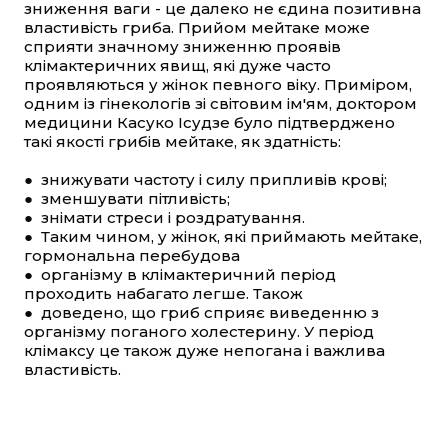
зниження ваги - це далеко не єдина позитивна
властивість гриба. Прийом мейтаке може
сприяти значному зниженню проявів
клімактеричних явищ, які дуже часто
проявляються у жінок певного віку. Приміром,
одним із гінекологів зі світовим ім'ям, доктором
медицини Касуко Ісудзе було підтверджено
такі якості грибів мейтаке, як здатність:
● знижувати частоту і силу припливів крові;
● зменшувати пітливість;
● знімати стреси і роздратування.
● Таким чином, у жінок, які приймають мейтаке,
гормональна перебудова
● організму в клімактеричний період
проходить набагато легше. Також
● доведено, що гриб сприяє виведенню з
організму поганого холестерину. У період
клімаксу це також дуже непогана і важлива
властивість.