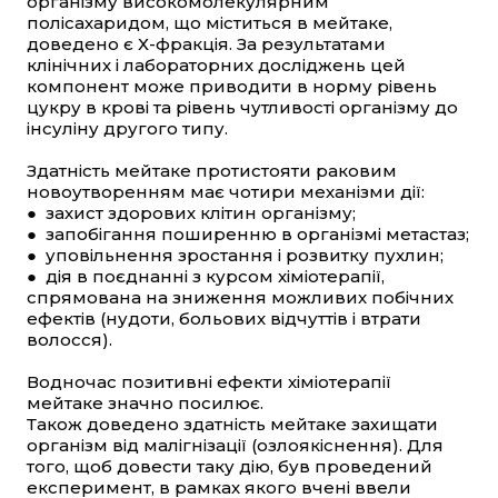
організму високомолекулярним
полісахаридом, що міститься в мейтаке,
доведено є Х-фракція. За результатами
клінічних і лабораторних досліджень цей
компонент може приводити в норму рівень
цукру в крові та рівень чутливості організму до
інсуліну другого типу.
Здатність мейтаке протистояти раковим
новоутворенням має чотири механізми дії:
● захист здорових клітин організму;
● запобігання поширенню в організмі метастаз;
● уповільнення зростання і розвитку пухлин;
● дія в поєднанні з курсом хіміотерапії,
спрямована на зниження можливих побічних
ефектів (нудоти, больових відчуттів і втрати
волосся).
Водночас позитивні ефекти хіміотерапії
мейтаке значно посилює.
Також доведено здатність мейтаке захищати
організм від малігнізації (озлоякіснення). Для
того, щоб довести таку дію, був проведений
експеримент, в рамках якого вчені ввели