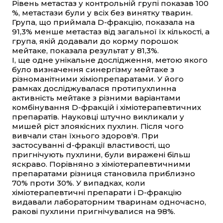
Рівень метастаз у контрольній групі показав 100
%, метастази були у всіх без винятку тварин.
Група, що приймала D-фракцію, показала на
91,3% менше метастаз від загальної їх кількості, а
група, якій додавали до корму порошок
мейтаке, показала результат у 81,3%.
І, ще одне унікальне дослідження, метою якого
було визначення синергізму мейтаке з
різноманітними хіміопрепаратами. У його
рамках досліджувалася протипухлинна
активність мейтаке з різними варіантами
комбінування D-фракцій і хіміотерапевтичних
препаратів. Науковці штучно викликали у
мишей ріст злоякісних пухлин. Після чого
вивчали стан їхнього здоров'я. При
застосуванні d-фракції властивості, що
пригнічують пухлини, були виражені більш
яскраво. Порівняно з хіміотерапевтичними
препаратами різниця становила приблизно
70% проти 30%. У випадках, коли
хіміотерапевтичні препарати і D-фракцію
видавали лабораторним тваринам одночасно,
ракові пухлини пригнічувалися на 98%.