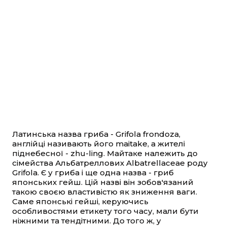
Латинська назва гриба - Grifola frondoza,
англійці називають його maitake, а жителі
піднебесної - zhu-ling. Майтаке належить до
сімейства Альбатреллових Albatrellaceae роду
Grifola. Є у гриба і ще одна назва - гриб
японських гейш. Цій назві він зобов'язаний
такою своєю властивістю як зниження ваги.
Саме японські гейші, керуючись
особливостями етикету того часу, мали бути
ніжними та тендітними. До того ж, у