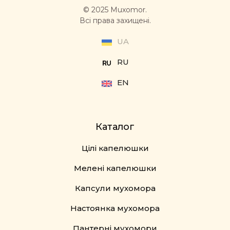
© 2025 Muxomor.
Всі права захищені.
UA
RU
EN
Каталог
Цілі капелюшки
Мелені капелюшки
Капсули мухомора
Настоянка мухомора
Пантерні мухомори