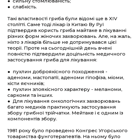
● сильну стомлюваність;
● слабкість.
Такі властивості гриба були відомі ще в XIV
столітті. Саме тоді лікар із Китаю Ву Руї
підтвердив користь гриба майтаке в лікуванні
різних форм жіночих захворювань. Але, на жаль,
ніхто з лікарів більше не дотримувався цієї
теорії. Проте на сьогоднішній день вчені
повністю підтвердили доцільність медичного
застосування гриба для лікування:
● пухлин доброякісного походження -
аденоми, мастопатії, аденоми гіпофіза, міоми,
кісти яєчників;
● пухлин злоякісного характеру - меланоми,
саркоми та інших.
● Для лікування онкологічних захворювань
багато медиків практикують застосування
збору грибної трійчатки. Мейтаке і є одним із
компонентів збору.
1981 року було проведено Конгрес Угорського
товариства фунготерапевтів. На ньому було