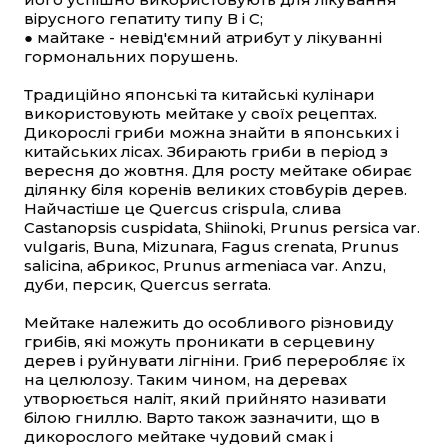
вірусного гепатиту типу В і С;
●
майтаке - невід'ємний атрибут у лікуванні
гормональних порушень.
Традиційно японські та китайські кулінари
використовують мейтаке у своїх рецептах.
Дикорослі гриби можна знайти в японських і
китайських лісах. Збирають гриби в період з
вересня до жовтня. Для росту мейтаке обирає
ділянку біля коренів великих стовбурів дерев.
Найчастіше це Quercus crispula, слива
Castanopsis cuspidata, Shiinoki, Prunus persica var.
vulgaris, Buna, Mizunara, Fagus crenata, Prunus
salicina, абрикос, Prunus armeniaca var. Anzu,
дуби, персик, Quercus serrata.
Мейтаке належить до особливого різновиду
грибів, які можуть проникати в серцевину
дерев і руйнувати лігніни. Гриб переробляє їх
на целюлозу. Таким чином, на деревах
утворюється наліт, який прийнято називати
білою гниллю. Варто також зазначити, що в
дикорослого мейтаке чудовий смак і