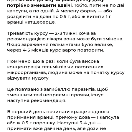
потрібно зменшити вдвічі.
Тобто, пити не по дві
капсули, а по одній. А мелену форму — або
розділити на дози по 0.5 г, або ж випити 1 г
вранці натщесерце.
Тривалість курсу — 2-3 тижні, хоча за
рекомендацією лікаря вона може бути змінена.
Якщо зараження гельмінтами було велике,
через 4-5 місяців курс варто повторити.
Помічено, що в разі, коли була висока
концентрація гельмінтів чи патогенних
мікроорганізмів, людина може на початку курсу
відчувати нудоту.
Це пов'язано з загибеллю паразитів. Щоб
зменшити такі неприємні прояви, існує
наступна рекомендація.
В перший день починати краще з одного
приймання вранці, причому доза — 1 капсула
або ж 0.5 г порошку. Наступні 3-4 дні —
приймати вже двічі на день, але дози не