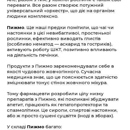
переваги. Все разом створює потужний
універсальний «оркестр», що діє на організм
людини комплексно.
Пижмо
. Ще наші предки помітили, що чаї чи
настоянки з цієї невибагливої, простенької
рослинки, ефективно виводять глистів
(особливо нематод — аскарид та гостриків),
активують роботу ШКТ, позитивно впливають
на діяльність печінки.
Продукти з Пижмо зарекомендували себе в
якості чудового жовчогінного. Сучасна
медицина знає, що це пояснюється здатністю
зміцнювати тонус стінок жовчного міхура.
Тому фармацевти розробили цілу низку
препаратів з Пижмо, які покликані збуджувати
апетит, працюють як гепатопротектори та
спазмолітики. Це сиропи, спиртові настоянки,
або ж просто сушені суцвіття (іноді в зборах).
У складі
Пижмо
багато: