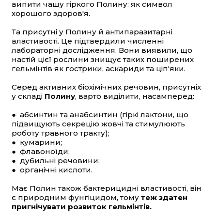
випити чашу гіркого Полину: як символ
хорошого здоров'я.
Та присутні у Полину й антипаразитарні
властивості. Це підтвердили численні
лабораторні дослідження. Вони виявили, що
настій цієї рослини знищує таких поширених
гельмінтів як гострики, аскариди та ціп'яки.
Серед активних біохімічних речовин, присутніх
у складі
Полину
, варто виділити, насамперед:
● абсинтин та анабсинтин (гіркі лактони, що
підвищують секрецію жовчі та стимулюють
роботу травного тракту);
● кумарини;
● флавоноїди;
● дубильні речовини;
● органічні кислоти.
Має Полин також бактерицидні властивості, він
є природним фунгіцидом, тому
теж здатен
пригнічувати розвиток гельмінтів.