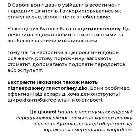
В Європі вони давно увійшли в асортимент
народних цілителів, і використовувались як
стимулююче, вітрогінне та знеболююче.
У складі цих бутонів багато
ацетилевгенолу
. Ця
речовина відома своїми антисептичними та
знеболювальними можливостями.
Тому чаї та настоянки з цієї рослини добре
освіжають ротову порожнину, загоюють
стоматит, допомагають подолати пародонтоз
або ж пульпіт.
Екстракти Гвоздики також мають
підтверджену глистогінну дію.
Вони особливо
ефективні від аскарид, хоча демонструють і
широкі антибактеріальні можливості.
Це цікаво!
Навіть в часи чумних епідемій
середньовічні лікарі навмисно жували велику
кількість бутонів, що іноді оберігало від
зараження смертельною хворобою.