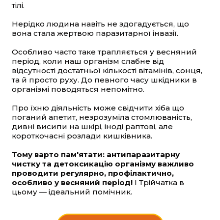
тілі.
Нерідко людина навіть не здогадується, що
вона стала жертвою паразитарної інвазії.
Особливо часто таке трапляється у весняний
період, коли наш організм слабне від
відсутності достатньої кількості вітамінів, сонця,
та й просто руху. До певного часу шкідники в
організмі поводяться непомітно.
Про їхню діяльність може свідчити хіба що
поганий апетит, незрозуміла стомлюваність,
дивні висипи на шкірі, іноді раптові, але
короткочасні розлади кишківника.
Тому варто пам'ятати: антипаразитарну
чистку та детоксикацію організму важливо
проводити регулярно, профілактично,
особливо у весняний період!
І Трійчатка в
цьому — ідеальний помічник.