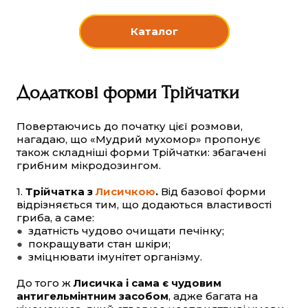
Каталог
Додаткові форми Трійчатки
Повертаючись до початку цієї розмови,
нагадаю, що «Мудрий мухомор» пропонує
також складніші форми Трійчатки: збагачені
грибним мікродозингом.
1.
Трійчатка з
Лисичкою
.
Від базової форми
відрізняється тим, що додаються властивості
гриба, а саме:
●
здатність чудово очищати печінку;
●
покращувати стан шкіри;
●
зміцнювати імунітет організму.
До того ж
Лисичка і сама є чудовим
антигельмінтним засобом
, адже багата на