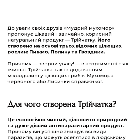
До уваги своїх друзів «Мудрий мухомор»
пропонує цікавий і, звичайно, корисний
натуральний продукт — Трійчатку.
Його
створено на основі трьох відомих цілющих
рослин: Пижмо, Полину та Гвоздики.
Причому — зверни увагу! — в асортименті є як
«чиста» Трійчатка, так і з додаванням
мікродозингу цілющих грибів: Мухомора
червоного або Лисички справжньої.
Для чого створена Трійчатка?
Це екологічно чистий, цілковито природний
та дуже дієвий антипаразитарний продукт.
Причому він успішно знищує всі види
паразитів, що можуть оселятися в людському