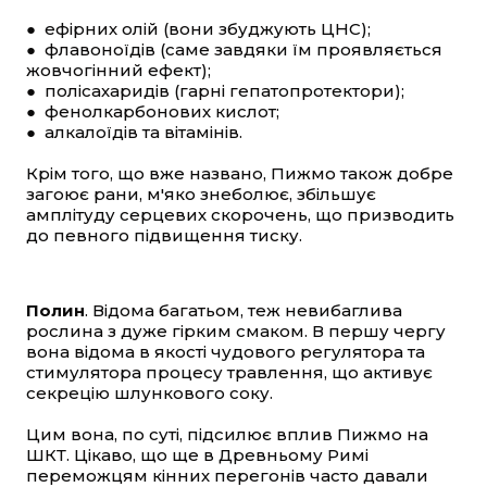
● ефірних олій (вони збуджують ЦНС);
● флавоноїдів (саме завдяки їм проявляється
жовчогінний ефект);
● полісахаридів (гарні гепатопротектори);
● фенолкарбонових кислот;
● алкалоїдів та вітамінів.
Крім того, що вже названо, Пижмо також добре
загоює рани, м'яко знеболює, збільшує
амплітуду серцевих скорочень, що призводить
до певного підвищення тиску.
Полин
. Відома багатьом, теж невибаглива
рослина з дуже гірким смаком. В першу чергу
вона відома в якості чудового регулятора та
стимулятора процесу травлення, що активує
секрецію шлункового соку.
Цим вона, по суті, підсилює вплив Пижмо на
ШКТ. Цікаво, що ще в Древньому Римі
переможцям кінних перегонів часто давали