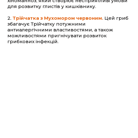
хіноманноз, який створює несприятливі умови
для розвитку глистів у кишківнику.
2.
Трійчатка з Мухомором червоним.
Цей гриб
збагачує Трійчатку потужними
антиалергічними властивостями, а також
можливостями пригнічувати розвиток
грибкових інфекцій.