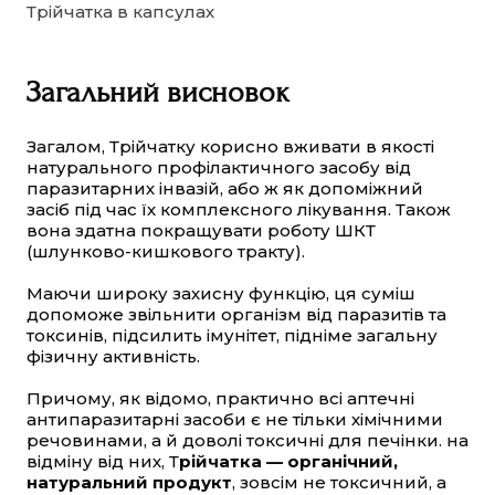
Трійчатка в капсулах
Загальний висновок
Загалом, Трійчатку корисно вживати в якості
натурального профілактичного засобу від
паразитарних інвазій, або ж як допоміжний
засіб під час їх комплексного лікування. Також
вона здатна покращувати роботу ШКТ
(шлунково-кишкового тракту).
Маючи широку захисну функцію, ця суміш
допоможе звільнити організм від паразитів та
токсинів, підсилить імунітет, підніме загальну
фізичну активність.
Причому, як відомо, практично всі аптечні
антипаразитарні засоби є не тільки хімічними
речовинами, а й доволі токсичні для печінки. на
відміну від них, Т
рійчатка — органічний,
натуральний продукт
, зовсім не токсичний, а