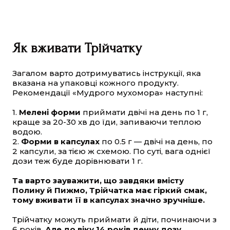
Як вживати Трійчатку
Загалом варто дотримуватись інструкції, яка
вказана на упаковці кожного продукту.
Рекомендації «Мудрого мухомора» наступні:
1.
Мелені форми
приймати двічі на день по 1 г,
краще за 20-30 хв до їди, запиваючи теплою
водою.
2.
Форми в капсулах
по 0.5 г — двічі на день, по
2 капсули, за тією ж схемою. По суті, вага однієї
дози теж буде дорівнювати 1 г.
Та варто зауважити, що завдяки вмісту
Полину й Пижмо, Трійчатка має гіркий смак,
тому вживати її в капсулах значно зручніше.
Трійчатку можуть приймати й діти, починаючи з
6 років.
Але до віку 14 років денну дозу