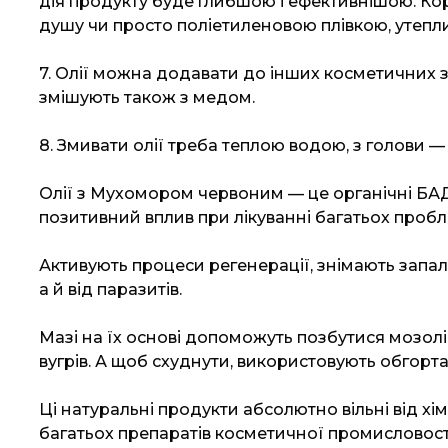
дія продукту буде глибшою і ефективнішою. Ко
душу чи просто поліетиленовою плівкою, утеп
7. Олії можна додавати до інших косметичних зас
змішують також з медом.
8. Змивати олії треба теплою водою, з голови 
Олії з Мухомором червоним — це органічні БАД
позитивний вплив при лікуванні багатьох пробл
Активують процеси регенерації, знімають запал
а й від паразитів.
Мазі на їх основі допоможуть позбутися мозолі
вугрів. А щоб схуднути, використовують обгорт
Ці натуральні продукти абсолютно вільні від хі
багатьох препаратів косметичної промисловост