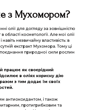
ме з Мухомором?
нні олії для догляду за зовнішністю
в області косметології. Але мої олії
і навіть незвичайну властивість: в
сутній екстракт Мухомора. Тому ці
 поєднання природної сили рослин
й працює як своєрідний
підсилює в оліях корисну дію
 разом з тим додає їм своїх
остей.
им антиоксидантом, і також
зитарним, протигрибковим та