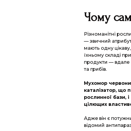
Чому са
Різноманітні росли
— звичний атрибут 
мають одну цікаву, 
їхньому складі при
продукти — вдале
та грибів.
Мухомор червони
каталізатор, що 
рослинної бази, і
цілющих властив
Адже він є потужн
відомий антипара