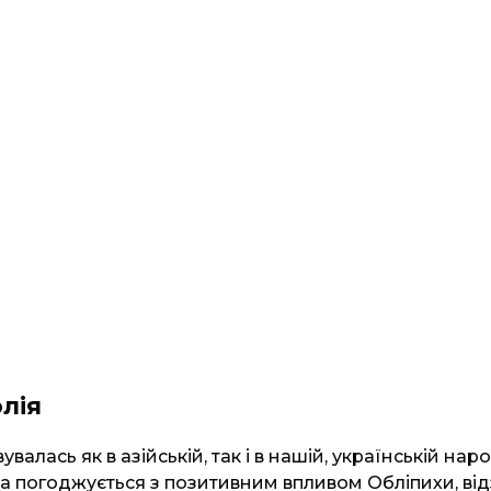
лія
валась як в азійській, так і в нашій, українській нар
 погоджується з позитивним впливом Обліпихи, ві