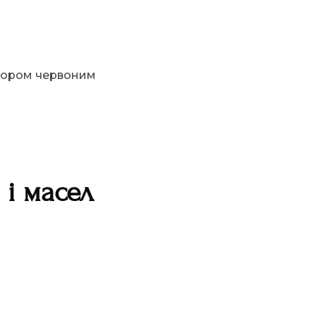
мором червоним
 і масел