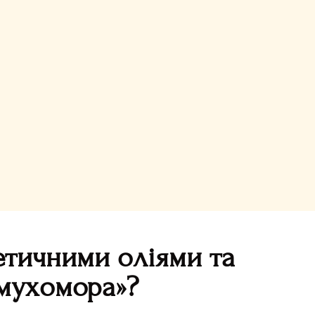
етичними оліями та
 мухомора»?