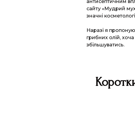
антисептичним впл
сайту «Мудрий му
значні косметологі
Наразі я пропоную 
грибних олій, хоча
збільшуватись.
Коротки