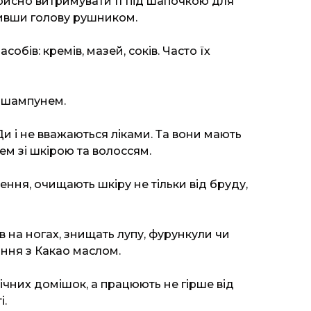
рисно витримувати її під шапочкою для
ливши голову рушником.
обів: кремів, мазей, соків. Часто їх
— шампунем.
и і не вважаються ліками. Та вони мають
ем зі шкірою та волоссям.
ення, очищають шкіру не тільки від бруду,
в на ногах, знищать лупу, фурункули чи
ання з Какао маслом.
мічних домішок, а працюють не гірше від
і.