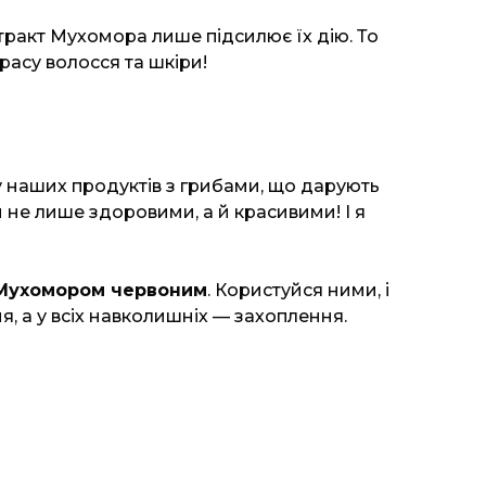
стракт Мухомора лише підсилює їх дію. То
расу волосся та шкіри!
 наших продуктів з грибами, що дарують
и не лише здоровими, а й красивими! І я
з Мухомором червоним
. Користуйся ними, і
, а у всіх навколишніх — захоплення.