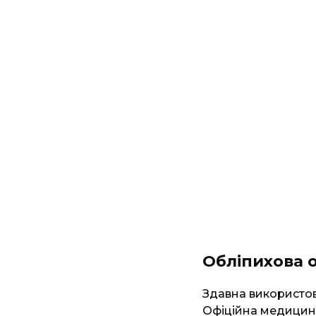
Обліпихова о
Здавна використову
Офіційна медицина