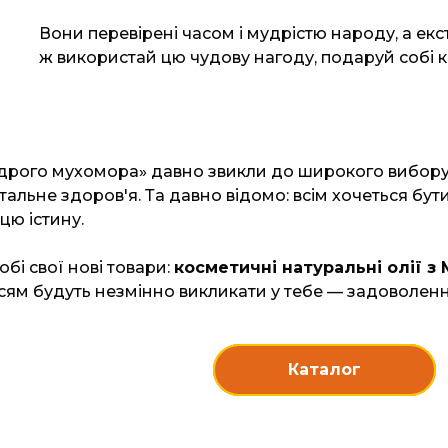
Вони перевірені часом і мудрістю народу, а ек
ж використай цю чудову нагоду, подаруй собі к
удрого мухомора» давно звикли до широкого вибору
альне здоров'я. Та давно відомо: всім хочеться бут
цю істину.
бі свої нові товари:
косметичні натуральні олії 
сям будуть незмінно викликати у тебе — задоволення
Каталог