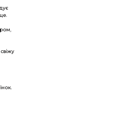
дує
це.
ром,
 свіжу
інок.