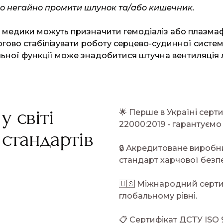
но негайно промити шлунок та/або кишечник.
 медики можуть призначити гемодіаліз або плазма
ово стабілізувати роботу серцево-судинної систем
ної функції може знадобитися штучна вентиляція л
 світі
🌟 Перше в Україні сер
22000:2019 - гарантуємо
 стандартів
🔒 Акредитоване виробн
стандарт харчової безп
🇺🇸 Міжнародний серти
глобальному рівн
і.
📋 Сертифікат ДСТУ ISO 