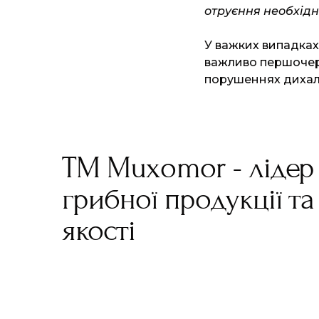
отруєння необхід
У важких випадках
важливо першочерг
порушеннях дихаль
TM Muxomor - лідер у
грибної продукції та
якості