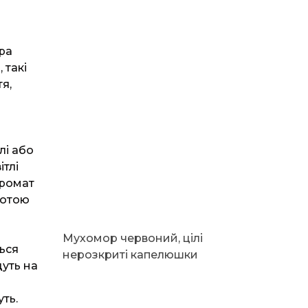
ра
 такі
я,
лі або
ітлі
аромат
сотою
Мухомор червоний, цілі
ься
нерозкриті капелюшки
уть на
ть.