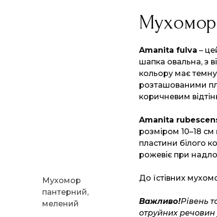
Мухомори
Amanita fulva
– це
шапка овальна, з 
кольору має темну
розташованими пла
коричневим відтін
Amanita rubescen
розміром 10–18 см 
пластини білого ко
рожевіє при надло
До їстівних мухом
Мухомор
пантерний,
Важливо!
Рівень т
мелений
отруйних речовин 