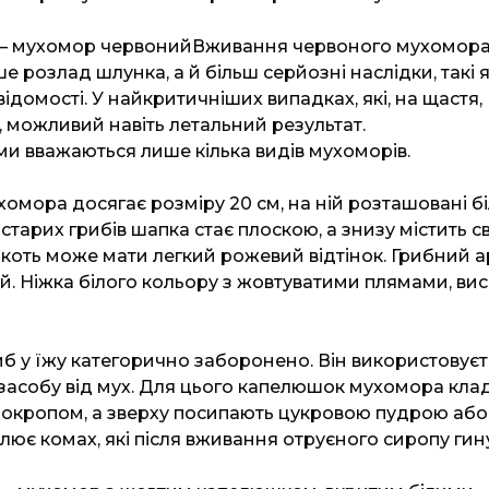
– мухомор червонийВживання червоного мухомор
 розлад шлунка, а й більш серйозні наслідки, такі 
відомості. У найкритичніших випадках, які, на щастя,
, можливий навіть летальний результат.
 вважаються лише кілька видів мухоморів.
омора досягає розміру 20 см, на ній розташовані бі
 старих грибів шапка стає плоскою, а знизу містить св
’якоть може мати легкий рожевий відтінок. Грибний 
й. Ніжка білого кольору з жовтуватими плямами, ви
б у їжу категорично заборонено. Він використовуєт
засобу від мух. Для цього капелюшок мухомора клад
ь окропом, а зверху посипають цукровою пудрою або
ює комах, які після вживання отруєного сиропу гину