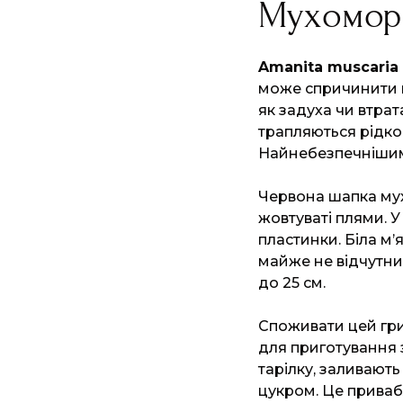
Мухомори
Amanita muscaria
може спричинити н
як задуха чи втрат
трапляються рідко
Найнебезпечнішими
Червона шапка мух
жовтуваті плями. У
пластинки. Біла м
майже не відчутни
до 25 см.
Споживати цей гри
для приготування 
тарілку, заливают
цукром. Це привабл