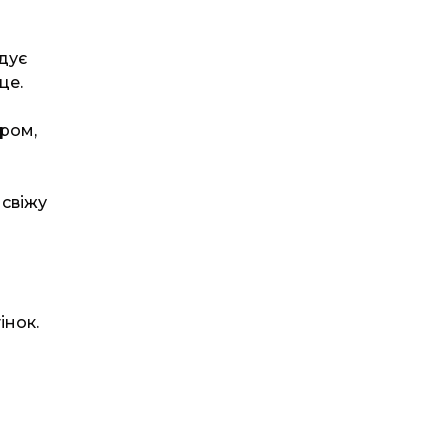
дує
це.
ром,
 свіжу
інок.