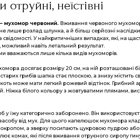
 отруйні, неїстівні
 – мухомор червоний.
Вживання червоного мухомо
е лише розлад шлунка, а й більш серйозні наслідки,
а свідомості. У найкритичніших випадках, які, на щаст
, можливий навіть летальний результат.
 вважаються лише кілька видів мухоморів.
омора досягає розміру 20 см, на ній розташовані бі
 старих грибів шапка стає плоскою, а знизу містить св
’якоть може мати легкий рожевий відтінок. Грибний 
й. Ніжка білого кольору з жовтуватими плямами, ви
б у їжу категорично заборонено. Він використовуєт
засобу від мух. Для цього капелюшок мухомора клад
ь окропом, а зверху посипають цукровою пудрою або
ює комах, які після вживання отруєного сиропу гину