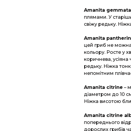
Amanita gemmata
плямами. У старіш
свіжу редьку. Ніжка
Amanita pantheri
цей гриб не можна
кольору. Росте у х
коричнева, усіяна
редьку. Ніжка тонк
непомітним плівча
Amanita citrine
– м
діаметром до 10 см
Ніжка висотою близ
Amanita citrine al
попереднього відр
дорослих грибів ча