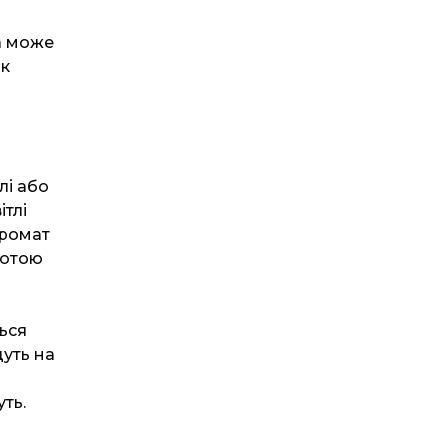
а може
як
лі або
ітлі
аромат
сотою
ься
уть на
ть.