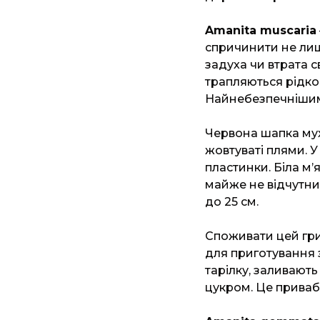
Amanita muscaria
спричинити не лише
задуха чи втрата с
трапляються рідко
Найнебезпечнішими
Червона шапка мух
жовтуваті плями. У
пластинки. Біла м
майже не відчутни
до 25 см.
Споживати цей гри
для приготування 
тарілку, заливают
цукром. Це привабл