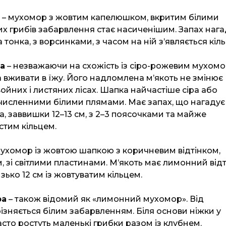
– мухомор з жовтим капелюшком, вкритим білими
их грибів забарвлення стає насиченішим. Запах нага
 тонка, з ворсинками, з часом на ній з’являється кіль
na
– незважаючи на схожість із сіро-рожевим мухомо
 вживати в їжу. Його надломлена м’якоть не змінює
войних і листяних лісах. Шапка найчастіше сіра або
 численними білими плямами. Має запах, що нагадує
а, заввишки 12–13 см, з 2–3 поясочками та майже
стим кільцем.
ухомор із жовтою шапкою з коричневим відтінком,
, зі світлими пластинами. М’якоть має лимонний відт
ько 12 см із жовтуватим кільцем.
ba
– також відомий як «лимонний мухомор». Від
ізняється білим забарвленням. Біля основи ніжки у
сто ростуть маленькі грибки разом із клубнем.