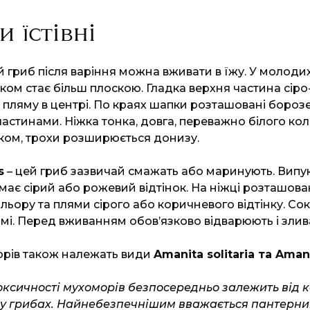
 їстівні
й гриб після варіння можна вживати в їжу. У молоди
віком стає більш плоскою. Гладка верхня частина сі
 пляму в центрі. По краях шапки розташовані борозе
стинами. Ніжка тонка, довга, переважно білого коль
ком, трохи розширюється донизу.
s
– цей гриб зазвичай смажать або маринують. Випу
має сірий або рожевий відтінок. На ніжці розташова
льору та плями сірого або коричневого відтінку. Сок
мі. Перед вживанням обов’язково відварюють і злив
орів також належать види
Amanita solitaria та Amani
оксичності мухоморів безпосередньо залежить від 
у грибах. Найнебезпечнішим вважається пантерний