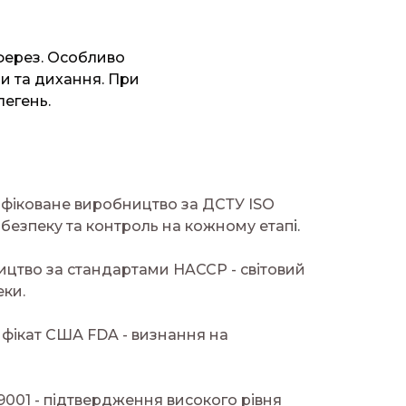
ферез. Особливо
и та дихання. При
егень.
тифіковане виробництво за ДСТУ ISO
 безпеку та контроль на кожному етап
і.
ицтво за стандартами HACCP - світовий
еки.
фікат США FDA - визнання на
9001 - підтвердження високого рівня