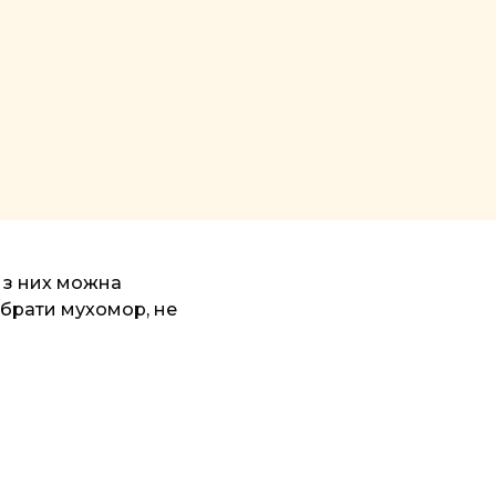
і з них можна
вибрати мухомор, не