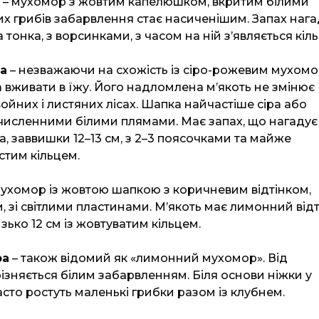
– мухомор з жовтим капелюшком, вкритим білими
их грибів забарвлення стає насиченішим. Запах нага
 тонка, з ворсинками, з часом на ній з’являється кіль
na
– незважаючи на схожість із сіро-рожевим мухомо
 вживати в їжу. Його надломлена м’якоть не змінює
войних і листяних лісах. Шапка найчастіше сіра або
 численними білими плямами. Має запах, що нагадує
а, заввишки 12–13 см, з 2–3 поясочками та майже
стим кільцем.
ухомор із жовтою шапкою з коричневим відтінком,
, зі світлими пластинами. М’якоть має лимонний відт
ько 12 см із жовтуватим кільцем.
ba
– також відомий як «лимонний мухомор». Від
ізняється білим забарвленням. Біля основи ніжки у
сто ростуть маленькі грибки разом із клубнем.