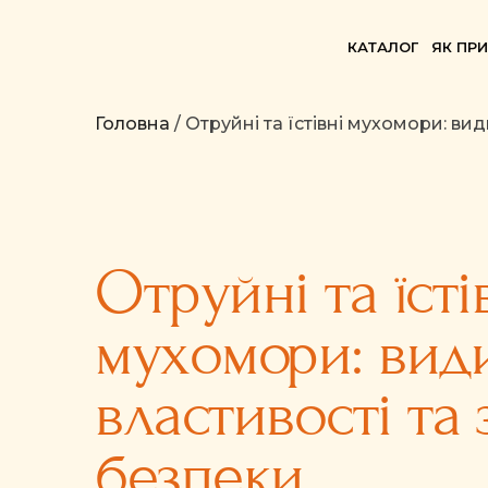
КАТАЛОГ
ЯК ПР
Головна
/ Отруйні та їстівні мухомори: ви
Отруйні та їсті
мухомори: види
властивості та
безпеки