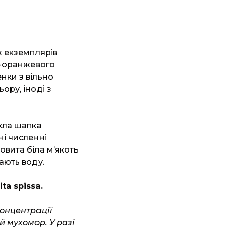
х екземплярів
ро-оранжевого
нки з вільно
ору, іноді з
кла шапка
ні численні
овита біла м’якоть
ають воду.
ta spissa.
концентрації
 мухомор. У разі