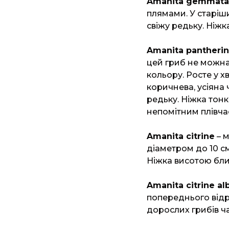
Amanita gemmata
плямами. У старіш
свіжу редьку. Ніжка
Amanita pantheri
цей гриб не можна
кольору. Росте у х
коричнева, усіяна
редьку. Ніжка тонк
непомітним плівча
Amanita citrine
– м
діаметром до 10 см
Ніжка висотою близ
Amanita citrine al
попереднього відр
дорослих грибів ча