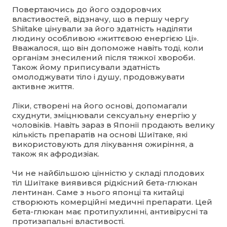
Повертаючись до його оздоровчих
властивостей, відзначу, що в першу чергу
Shiitake цінували за його здатність наділяти
людину особливою «життєвою енергією Ці».
Вважалося, що він допоможе навіть тоді, коли
організм знесилений після тяжкої хвороби.
Також йому приписували здатність
омолоджувати тіло і душу, продовжувати
активне життя.
Ліки, створені на його основі, допомагали
схуднути, зміцнювали сексуальну енергію у
чоловіків. Навіть зараз в Японії продають велику
кількість препаратів на основі Шиїтаке, які
використовують для лікування ожиріння, а
також як афродизіак.
Чи не найбільшою цінністю у складі плодових
тіл Шиїтаке виявився рідкісний бета-глюкан
лентинан. Саме з нього японці та китайці
створюють комерційні медичні препарати. Цей
бета-глюкан має протипухлинні, антивірусні та
протизапальні властивості.