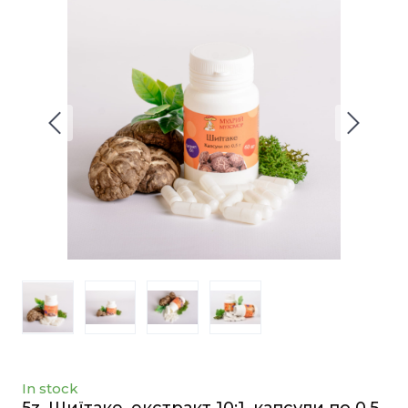
In stock
5z. Шиїтаке, екстракт 10:1, капсули по 0.5