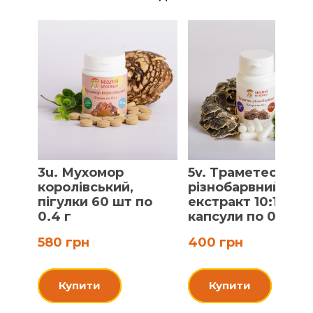
3u. Мухомор
5v. Траметес
королівський,
різнобарвний,
пігулки 60 шт по
екстракт 10:1,
0.4 г
капсули по 0.5 г
580 грн
400 грн
Купити
Купити