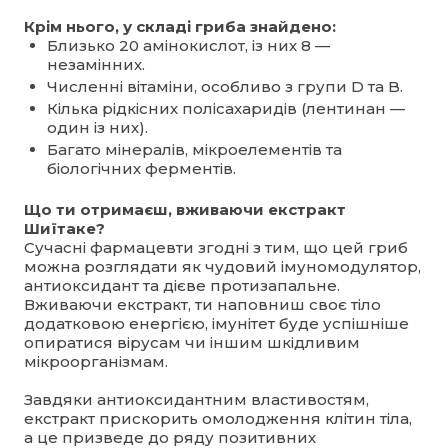
Крім нього, у складі гриба знайдено:
Близько 20 амінокислот, із них 8 —
незамінних.
Численні вітаміни, особливо з групи D та B.
Кілька рідкісних полісахаридів (лентинан —
один із них).
Багато мінералів, мікроелементів та
біологічних ферментів.
Що ти отримаєш, вживаючи екстракт
Шиїтаке?
Сучасні фармацевти згодні з тим, що цей гриб
можна розглядати як чудовий імуномодулятор,
антиоксидант та дієве протизапальне.
Вживаючи екстракт, ти наповниш своє тіло
додатковою енергією, імунітет буде успішніше
опиратися вірусам чи іншим шкідливим
мікроорганізмам.
Завдяки антиоксидантним властивостям,
екстракт прискорить омолодження клітин тіла,
а це призведе до ряду позитивних