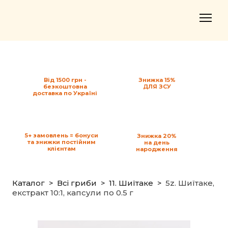
Від 1500 грн -
Знижка 15%
безкоштовна
ДЛЯ ЗСУ
доставка по Україні
5+ замовлень = бонуси
Знижка 20%
та знижки постійним
на день
клієнтам
народження
Каталог
Всі гриби
11. Шиїтаке
5z. Шиїтаке,
екстракт 10:1, капсули по 0.5 г