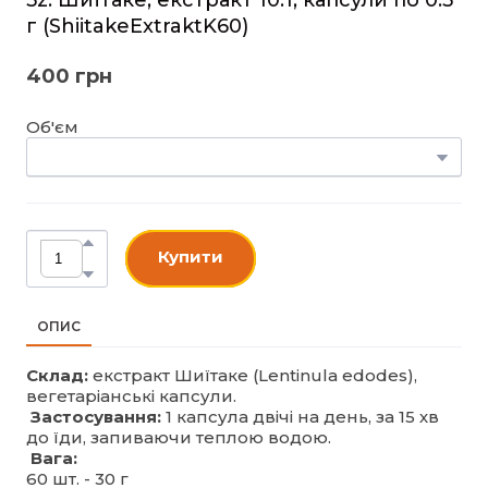
г
(ShiitakeExtraktK60)
400 грн
Об'єм
Купити
ОПИС
Склад:
екстракт Шиїтаке (Lentinula edodes),
вегетаріанські капсули.
Застосування:
1 капсула двічі на день, за 15 хв
до їди, запиваючи теплою водою.
Вага:
60 шт. - 30 г