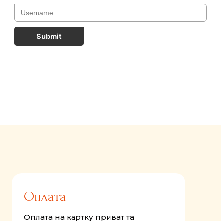
Submit
FastComments.com
Оплата
Оплата на картку приват та