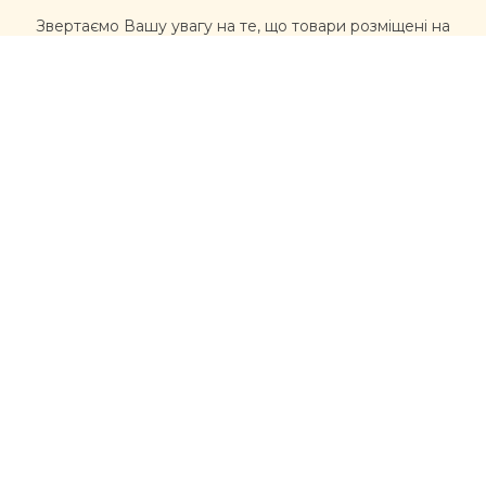
Звертаємо Вашу увагу на те, що товари розміщені на
сайті https://muxomor.com не є лікарськими засобами
та не можуть використовуватися для лікування та
діагностики будь-яких захворювань.
Перед використанням товарів, придбаних на сайті,
рекомендується звернутися за професійною
консультацією лікаря та уважно ознайомитися з
інструкцією виробника. Інформація, розміщена на
цьому сайті, не має розглядатися, як альтернатива
консультації лікаря, та несе ознайомлювальний
характер щодо асортименту товарів (склад, якості,
властивості). У разі виникнення проблем із здоров’ям,
вчасно звертайтеся до лікарів
Контакти
moc.liamg%40romoxumrku