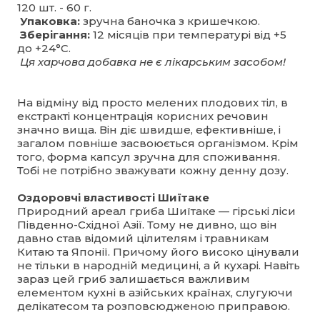
120 шт. - 60 г.
Упаковка:
зручна баночка з кришечкою.
Зберігання:
12 місяців при температурі від +5
до +24°С.
Ця харчова добавка не є лікарським засобом!
На відміну від просто мелених плодових тіл, в
екстракті концентрація корисних речовин
значно вища. Він діє швидше, ефективніше, і
загалом повніше засвоюється організмом. Крім
того, форма капсул зручна для споживання.
Тобі не потрібно зважувати кожну денну дозу.
Оздоровчі властивості Шиїтаке
Природний ареал гриба Шиїтаке — гірські ліси
Південно-Східної Азії. Тому не дивно, що він
давно став відомий цілителям і травникам
Китаю та Японії. Причому його високо цінували
не тільки в народній медицині, а й кухарі. Навіть
зараз цей гриб залишається важливим
елементом кухні в азійських країнах, слугуючи
делікатесом та розповсюдженою приправою.