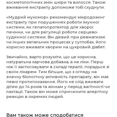
косметологічних змін шкіри та волосся. Також
вживання екстракту допоможе тобі схуднути.
«Мудрий мухомор» рекомендує мікродозинг
екстракту при порушеннях роботи імунної
системи, як гепатопротектор для хворої
печінки, чи для регуляції роботи серцево-
судинної системи. Він дієвий при ревматизмі
чи інших запальних процесах у суглобах, його
корисно вживати хворим на цукровий діабет.
Звичайно, варто розуміти, що це корисна,
натуральна харчова добавка, а не ліки. Перш
ніж її застосовувати в складі терапії, порадься зі
своїм лікарем. Тим більше, що з огляду на
значну біологічну активність препарату, він має
певні протипоказання. Його не слід вживати
дітям до 14 років та жінкам у період вагітності чи
лактації. Також він може спричинити алергічну
реакцію в окремих людей.
Вам також може сподобатися