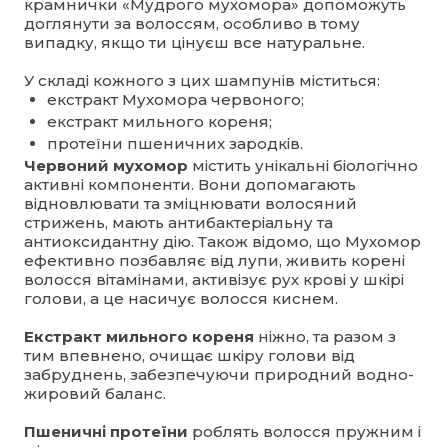
крамнички «Мудрого мухомора» допоможуть
доглянути за волоссям, особливо в тому
випадку, якщо ти цінуєш все натуральне.
У складі кожного з цих шампунів міститься:
екстракт Мухомора червоного;
екстракт мильного кореня;
протеїни пшеничних зародків.
Червоний мухомор
містить унікальні біологічно
активні компоненти. Вони допомагають
відновлювати та зміцнювати волосяний
стрижень, мають антибактеріальну та
антиоксидантну дію. Також відомо, що Мухомор
ефективно позбавляє від лупи, живить корені
волосся вітамінами, активізує рух крові у шкірі
голови, а це насичує волосся киснем.
Екстракт мильного кореня
ніжно, та разом з
тим впевнено, очищає шкіру голови від
забруднень, забезпечуючи природний водно-
жировий баланс.
Пшеничні протеїни
роблять волосся пружним і