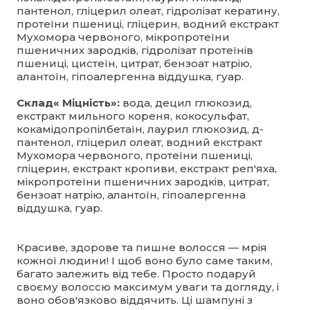
пантенол, гліцерил олеат, гідролізат кератину,
протеїни пшениці, гліцерин, водний екстракт
Мухомора червоного, мікропротеїни
пшеничних зародків, гідролізат протеїнів
пшениці, цистеїн, цитрат, бензоат натрію,
алантоїн, гіпоалергенна віддушка, гуар.
Склад« Міцність»:
вода, децил глюкозид,
екстракт мильного кореня, кокосульфат,
кокамідопропілбетаїн, лаурил глюкозид, д-
пантенол, гліцерил олеат, водний екстракт
Мухомора червоного, протеїни пшениці,
гліцерин, екстракт кропиви, екстракт реп'яха,
мікропротеїни пшеничних зародків, цитрат,
бензоат натрію, алантоїн, гіпоалергенна
віддушка, гуар.
Красиве, здорове та пишне волосся — мрія
кожної людини! І щоб воно було саме таким,
багато залежить від тебе. Просто подаруй
своєму волоссю максимум уваги та догляду, і
воно обов'язково віддячить. Ці шампуні з