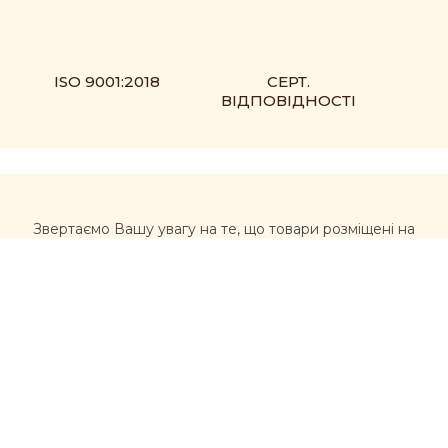
ISO 9001:2018
СЕРТ.
ВІДПОВІДНОСТІ
Звертаємо Вашу увагу на те, що товари розміщені на
сайті https://muxomor.com не є лікарськими засобами
та не можуть використовуватися для лікування та
діагностики будь-яких захворювань.
Перед використанням товарів, придбаних на сайті,
рекомендується звернутися за професійною
консультацією лікаря та уважно ознайомитися з
інструкцією виробника. Інформація, розміщена на
цьому сайті, не має розглядатися, як альтернатива
консультації лікаря, та несе ознайомлювальний