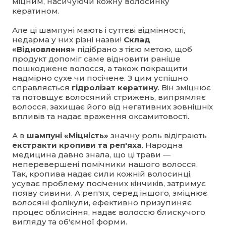
міцним, насичуючи кожну волосинку
кератином.
Але ці шампуні мають і суттєві відмінності,
недарма у них різні назви!
Склад
«Відновлення»
підібрано з тією метою, щоб
продукт допоміг саме відновити раніше
пошкоджене волосся, а також покращити
надмірно сухе чи посічене. З цим успішно
справляється
гідролізат кератину
. Він зміцнює
та потовщує волосяний стрижень, випрямляє
волосся, захищає його від негативних зовнішніх
впливів та надає враження оксамитовості.
А в
шампуні «Міцність»
значну роль відіграють
екстракти кропиви та реп'яха
. Народна
медицина давно знала, що ці трави —
неперевершені помічники нашого волосся.
Так, кропива надає сили кожній волосинці,
усуває проблему посічених кінчиків, затримує
появу сивини. А реп'ях, серед іншого, зміцнює
волосяні фолікули, ефективно призупиняє
процес облисіння, надає волоссю блискучого
вигляду та об'ємної форми.