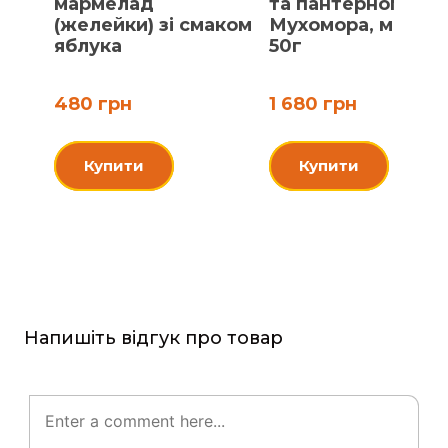
мармелад
та пантерного
(желейки) зі смаком
Мухомора, мелен
яблука
50г
480 грн
1 680 грн
Купити
Купити
Напишіть відгук про товар