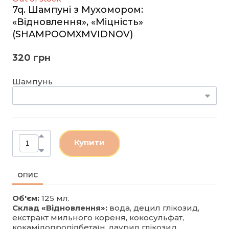
7q. Шампуні з Мухомором:
«Відновлення», «Міцність»
(SHAMPOOMXMVIDNOV)
320 грн
Шампунь
Купити
ОПИС
Об'єм:
125 мл.
Склад «Відновлення»:
вода, децил глікозид,
екстракт мильного кореня, кокосульфат,
кокамідопропілбетаїн, лаурил глікозид,