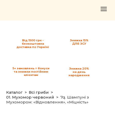
Від 1500 грн -
Знижка 15%
безкоштовна
ДЛЯ ЗСУ
доставка по Україні
5+ замовлень = бонуси
Знижка 20%
та знижки постійним
на день
клієнтам
народження
Каталог
Всі гриби
01. Мухомор червоний
7q. Шампуні з
Мухомором: «Відновлення», «Міцність»