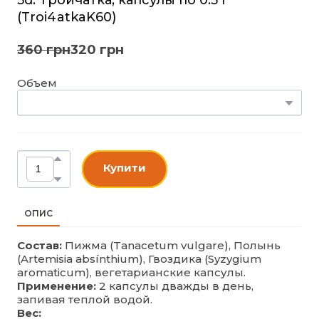
(Troi4atkaK60)
360 грн
320 грн
Объем
Купити
ОПИС
Состав:
Пижма (Tanacetum vulgare), Полынь
(Artemisia absínthium), Гвоздика (Syzygium
aromaticum), вегетарианские капсулы.
Применение:
2 капсулы дважды в день,
запивая теплой водой.
Вес: