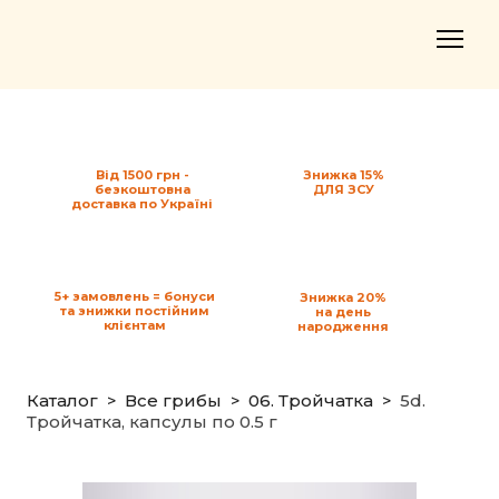
Від 1500 грн -
Знижка 15%
безкоштовна
ДЛЯ ЗСУ
доставка по Україні
5+ замовлень = бонуси
Знижка 20%
та знижки постійним
на день
клієнтам
народження
Каталог
Все грибы
06. Тройчатка
5d.
Тройчатка, капсулы по 0.5 г