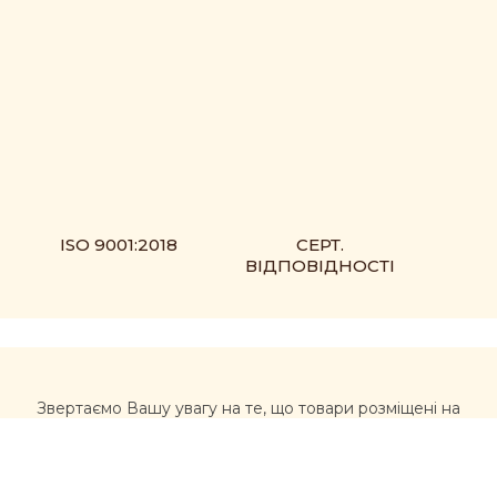
ISO 9001:2018
СЕРТ.
ВІДПОВІДНОСТІ
Звертаємо Вашу увагу на те, що товари розміщені на
сайті https://muxomor.com не є лікарськими засобами
та не можуть використовуватися для лікування та
діагностики будь-яких захворювань.