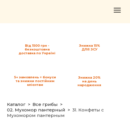
Від 1500 грн -
Знижка 15%
безкоштовна
ДЛЯ ЗСУ
доставка по Україні
5+ замовлень = бонуси
Знижка 20%
та знижки постійним
на день
клієнтам
народження
Каталог
Все грибы
02. Мухомор пантерный
3l. Конфеты с
Мухомором пантерным