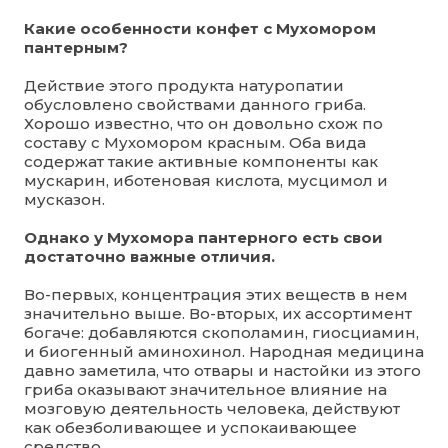
Какие особенности конфет с Мухомором
пантерным?
Действие этого продукта натуропатии
обусловлено свойствами данного гриба.
Хорошо известно, что он довольно схож по
составу с Мухомором красным. Оба вида
содержат такие активные компоненты как
мускарин, иботеновая кислота, мусцимол и
мусказон.
Однако у Мухомора пантерного есть свои
достаточно важные отличия.
Во-первых, концентрация этих веществ в нем
значительно выше. Во-вторых, их ассортимент
богаче: добавляются скополамин, гиосциамин,
и биогенный аминохинол. Народная медицина
давно заметила, что отвары и настойки из этого
гриба оказывают значительное влияние на
мозговую деятельность человека, действуют
как обезболивающее и успокаивающее
средство.