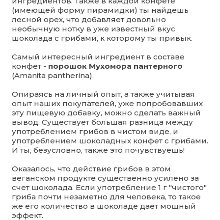
ингредиентов. Также в каждой конфете
(имеющей форму пирамидки) ты найдешь
лесной орех, что добавляет довольно
необычную нотку в уже известный вкус
шоколада с грибами, к которому ты привык.
Самый интересный ингредиент в составе
конфет -
порошок Мухомора пантерного
(Amanita pantherina).
Опираясь на личный опыт, а также учитывая
опыт наших покупателей, уже попробовавших
эту пищевую добавку, можно сделать важный
вывод. Существует большая разница между
употреблением грибов в чистом виде, и
употреблением шоколадных конфет с грибами.
И ты, безусловно, также это почувствуешь!
Оказалось, что действие грибов в этом
веганском продукте существенно усилено за
счет шоколада. Если употребление 1 г "чистого"
гриба почти незаметно для человека, то такое
же его количество в шоколаде дает мощный
эффект.