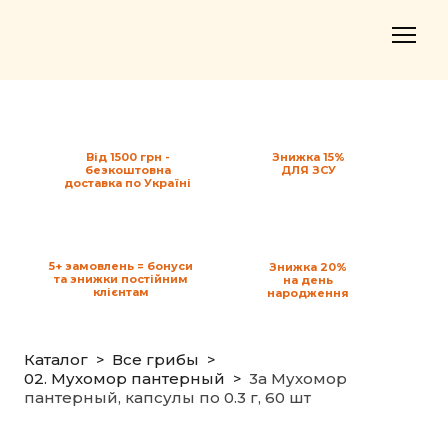
Від 1500 грн -
Знижка 15%
безкоштовна
ДЛЯ ЗСУ
доставка по Україні
5+ замовлень = бонуси
Знижка 20%
та знижки постійним
на день
клієнтам
народження
Каталог
Все грибы
02. Мухомор пантерный
3a Мухомор
пантерный, капсулы по 0.3 г, 60 шт