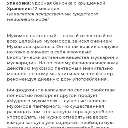
Упаковка:
удобная баночка с крышечкой.
Хранение:
12 месяцев.
Не является лекарственным средством!
Не запивать кофе!
Мухомор пантерный — самый известный из
всех целебных мухоморов, за исключением
Мухомора красного. Он не так красив снаружи,
но тоже включает в себя ключевые
биологически активные вещества: мускарин и
мускаридин. Но по своему физиологическому
действию Мухомор пантерный значительно
мощнее, поэтому мы учитываем этот фактор,
рекомендуя дневную дозу употребления.
Микродозинг в капсулах по своим свойствам
полностью повторяет другой продукт
«Мудрого мухомора» — сушеные шляпки
Мухомора пантерного. Но существенная
разница в том, что капсулы гораздо удобнее
употреблять. Не нужно отмерять на весах:
каждая капсула уже содержит необходимую
дневную норму. Просто употребляй, запив