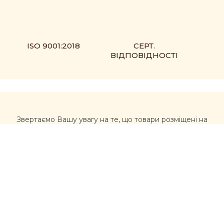
ISO 9001:2018
СЕРТ.
ВІДПОВІДНОСТІ
Звертаємо Вашу увагу на те, що товари розміщені на
сайті https://muxomor.com не є лікарськими засобами
та не можуть використовуватися для лікування та
діагностики будь-яких захворювань.
Перед використанням товарів, придбаних на сайті,
рекомендується звернутися за професійною
консультацією лікаря та уважно ознайомитися з
інструкцією виробника. Інформація, розміщена на
цьому сайті, не має розглядатися, як альтернатива