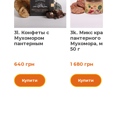
3l. Конфеты с
3k. Микс красного
Мухомором
пантерного
пантерным
Мухомора, молот
50 г
640 грн
1 680 грн
Купити
Купити