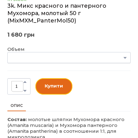
3k. Микс красного и пантерного
Мухомора, молотый 50 г
(MixMXM_PanterMol50)
1 680 грн
Объем
Купити
ОПИС
Состав:
молотые шляпки Мухомора красного
(Amanita muscaria) и Мухомора пантерного
(Amanita pantherina) в соотношении 1:1, для
микродозинга.