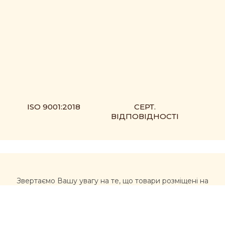
ISO 9001:2018
СЕРТ.
ВІДПОВІДНОСТІ
Звертаємо Вашу увагу на те, що товари розміщені на
сайті https://muxomor.com не є лікарськими засобами
та не можуть використовуватися для лікування та
діагностики будь-яких захворювань.