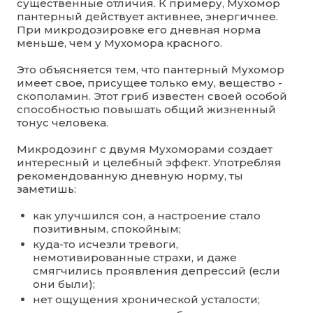
существенные отличия. К примеру, Мухомор
пантерный действует активнее, энергичнее.
При микродозировке его дневная норма
меньше, чем у Мухомора красного.
Это объясняется тем, что пантерный Мухомор
имеет свое, присущее только ему, вещество -
скополамин. Этот гриб известен своей особой
способностью повышать общий жизненный
тонус человека.
Микродозинг с двумя Мухоморами создает
интересный и целебный эффект. Употребляя
рекомендованную дневную норму, ты
заметишь:
как улучшился сон, а настроение стало
позитивным, спокойным;
куда-то исчезли тревоги,
немотивированные страхи, и даже
смягчились проявления депрессий (если
они были);
нет ощущения хронической усталости;