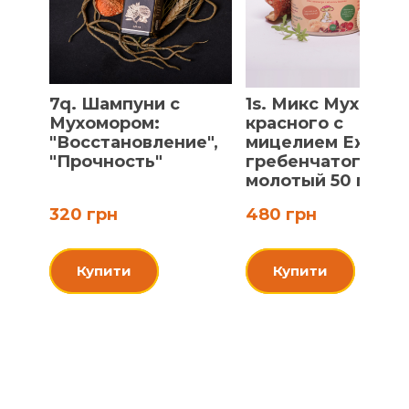
7q. Шампуни с
1s. Микс Мухомор
Мухомором:
красного с
"Восстановление",
мицелием Ежови
"Прочность"
гребенчатого,
молотый 50 г
320 грн
480 грн
Купити
Купити