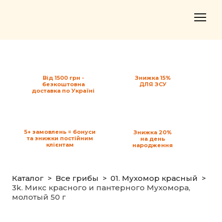
Від 1500 грн -
Знижка 15%
безкоштовна
ДЛЯ ЗСУ
доставка по Україні
5+ замовлень = бонуси
Знижка 20%
та знижки постійним
на день
клієнтам
народження
Каталог
Все грибы
01. Мухомор красный
3k. Микс красного и пантерного Мухомора,
молотый 50 г