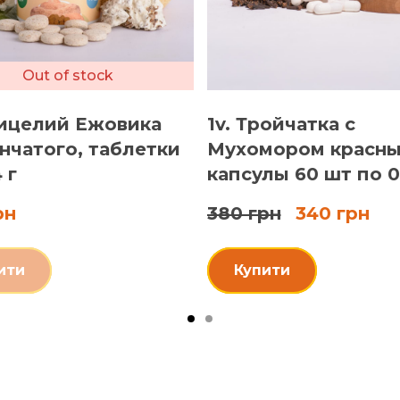
Out of stock
ицелий Ежовика
1v. Тройчатка с
нчатого, таблетки
Мухомором красны
 г
капсулы 60 шт по 0.
рн
380 грн
340 грн
ити
Купити