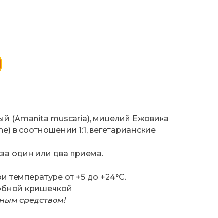
й (Amanita muscaria), мицелий Ежовика
ne) в соотношении 1:1, вегетарианские
 за один или два приема.
и температуре от +5 до +24°C.
обной кришечкой.
нным средством!