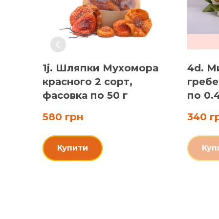
1j. Шляпки Мухомора
4d. М
красного 2 сорт,
гребе
фасовка по 50 г
по 0.4
580 грн
340 г
Купити
Куп