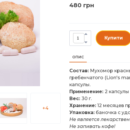
480 грн
Купити
ОПИС
Состав:
Мухомор красны
гребенчатого (Lion's ma
капсулы.
Применение:
2 капсулы
Вес:
30 г.
Хранение:
12 месяцев пр
+4
Упаковка:
баночка с уд
Не является лекарстве
Не запивать кофе!