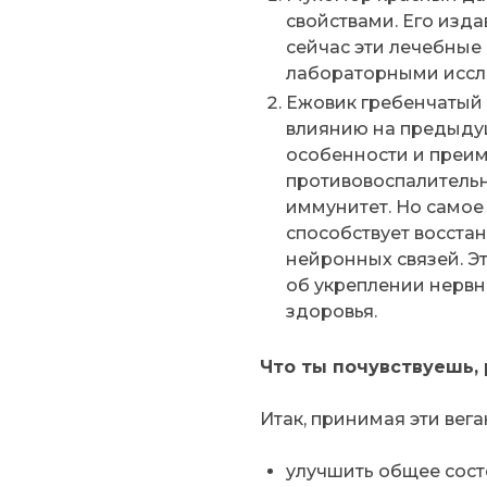
Мухомор красный да
свойствами. Его изд
сейчас эти лечебны
лабораторными иссл
Ежовик гребенчатый 
влиянию на предыдущ
особенности и преим
противовоспалительн
иммунитет. Но самое
способствует восст
нейронных связей. Эт
об укреплении нервн
здоровья.
Что ты почувствуешь,
Итак, принимая эти вег
улучшить общее сост