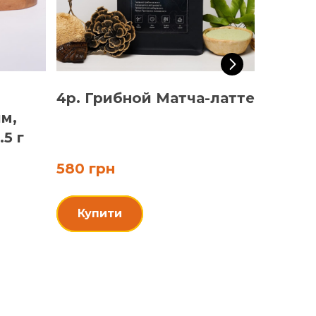
4p. Грибной Матча-латте
4n. Е
м,
таблет
5 г
580 грн
340 гр
Купити
Купи