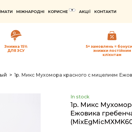
ЙМАТИ
МІЖНАРОДНІ
КОРИСНЕ
АКЦІЇ
КОНТАКТИ
Знижка 15%
5+ замовлень = бонуси
ДЛЯ ЗСУ
знижки постійним
клієнтам
ный
1p. Микс Мухомора красного с мицелием Ежовик
In stock
1p. Микс Мухомор
Ежовика гребенчат
(MixEgMicMXMK60