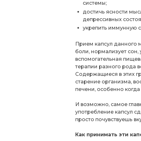
системы;
достичь ясности мысл
депрессивных состоя
укрепить иммунную с
Прием капсул данного 
боли, нормализует сон, 
вспомогательная пищева
терапии разного рода в
Содержащиеся в этих г
старение организма, во
печени, особенно когда
И возможно, самое глав
употребление капсул сд
просто почувствуешь вк
Как принимать эти ка