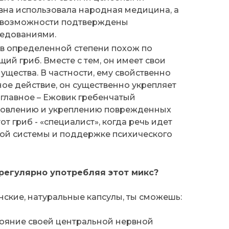
вно известен своими целебными
авна использовала народная медицина, а
е возможности подтверждены
едованиями.
в определенной степени похож по
ий гриб. Вместе с тем, он имеет свои
ущества. В частности, ему свойственно
ое действие, он существенно укрепляет
 главное – Ежовик гребенчатый
ановлению и укреплению поврежденных
от гриб - «специалист», когда речь идет
ой системы и поддержке психического
 регулярно употребляя этот микс?
анские, натуральные капсулы, ты сможешь:
ояние своей центральной нервной