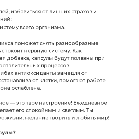
ей, избавиться от лишних страхов и
ний;
истему всего организма.
микса поможет снять разнообразные
успокоит нервную систему. Как
я добавка, капсулы будут полезны при
оспалительных процессов.
рибах антиоксиданты замедляют
сстанавливают клетки, помогают работе
 она ослаблена.
ное — это твое настроение! Ежедневное
елает его спокойным и светлым. Ты
ус жизни, желание творить и любить мир!
псулы?