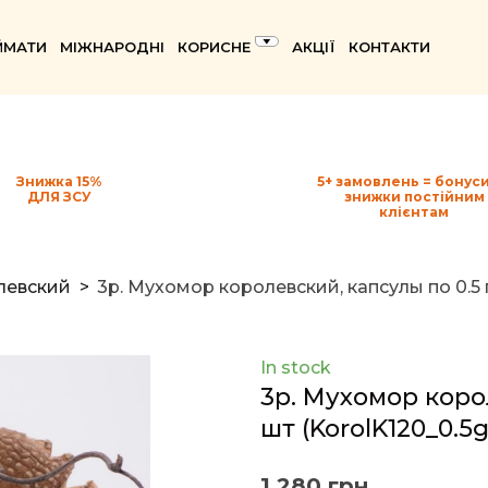
ЙМАТИ
МІЖНАРОДНІ
КОРИСНЕ
АКЦІЇ
КОНТАКТИ
Знижка 15%
5+ замовлень = бонуси
ДЛЯ ЗСУ
знижки постійним
клієнтам
левский
3p. Мухомор королевский, капсулы по 0.5 г
In stock
3p. Мухомор корол
шт
(KorolK120_0.5g
1 280 грн