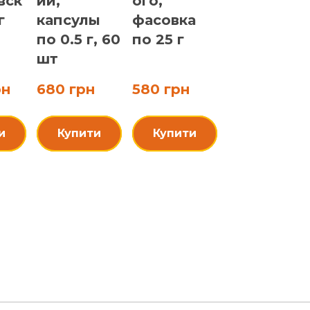
вск
ий,
ого,
г
капсулы
фасовка
по 0.5 г, 60
по 25 г
шт
рн
680 грн
580 грн
и
Купити
Купити