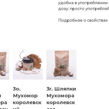
удобна в употреблении
дозу: просто употребляй
Подробнее о свойствах
3o.
3r. Шляпки
и
Мухомор
Мухомора
ора
королевск
королевск