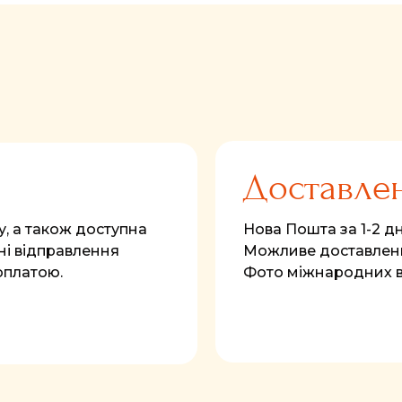
Доставле
у, а також доступна
Нова Пошта за 1-2 дні
і відправлення
Можливе доставленн
оплатою.
Фото міжнародних 