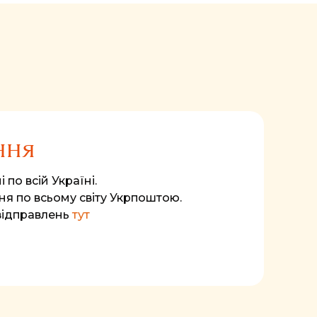
ння
 по всій Україні.
я по всьому світу Укрпоштою.
відправлень
тут