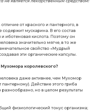
а не является лекарственным средством!
отличие от красного и пантерного, в
е содержит мускарина. В его состав
 и иботеновая кислота. Поэтому он
еловека значительно мягче, в то же
замечательное свойство «Мудрый
создавая эти органические капсулы.
л Мухомора королевского?
человека даже активнее, чем Мухомор
т пантерному). Действие этого гриба
 разнообразно, но в целом результаты
бщий физиологический тонус организма;