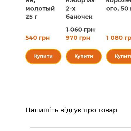
ий,
набор из
короле
молотый
2-х
ого, 50 
25 г
баночек
1 060 грн
540 грн
970 грн
1 080 г
Купити
Купити
Купит
Напишіть відгук про товар