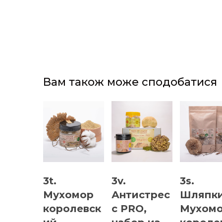
Вам також може сподобатися
3t.
3v.
3s.
Мухомор
Антистрес
Шляпк
королевск
с PRO,
Мухом