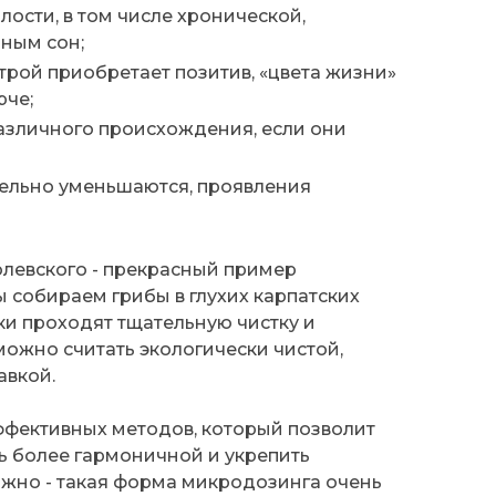
алости, в том числе хронической,
нным сон;
трой приобретает позитив, «цвета жизни»
рче;
азличного происхождения, если они
тельно уменьшаются, проявления
левского - прекрасный пример
ы собираем грибы в глухих карпатских
ки проходят тщательную чистку и
можно считать экологически чистой,
авкой.
эффективных методов, который позволит
ь более гармоничной и укрепить
ажно - такая форма микродозинга очень