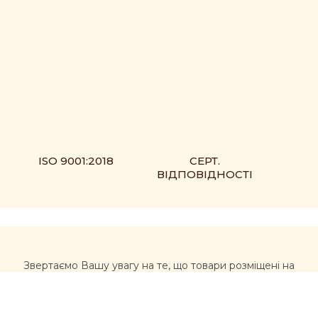
ISO 9001:2018
СЕРТ.
ВІДПОВІДНОСТІ
Звертаємо Вашу увагу на те, що товари розміщені на
сайті https://muxomor.com не є лікарськими засобами
та не можуть використовуватися для лікування та
діагностики будь-яких захворювань.