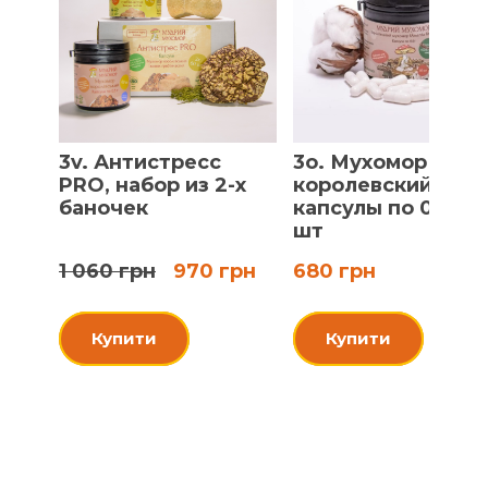
3v. Антистресс
3o. Мухомор
PRO, набор из 2-х
королевский,
баночек
капсулы по 0.5 г, 
шт
1 060 грн
970 грн
680 грн
Купити
Купити