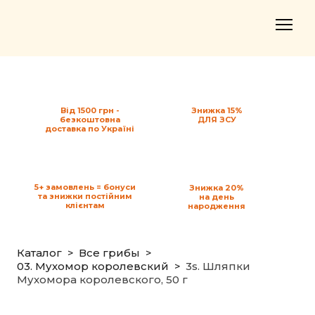
Від 1500 грн -
Знижка 15%
безкоштовна
ДЛЯ ЗСУ
доставка по Україні
5+ замовлень = бонуси
Знижка 20%
та знижки постійним
на день
клієнтам
народження
Каталог
Все грибы
03. Мухомор королевский
3s. Шляпки
Мухомора королевского, 50 г