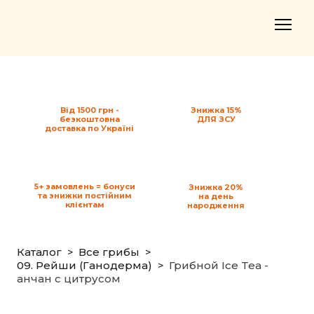
Від 1500 грн -
Знижка 15%
безкоштовна
ДЛЯ ЗСУ
доставка по Україні
5+ замовлень = бонуси
Знижка 20%
та знижки постійним
на день
клієнтам
народження
Каталог
Все грибы
09. Рейши (Ганодерма)
Грибной Ice Tea -
анчан с цитрусом