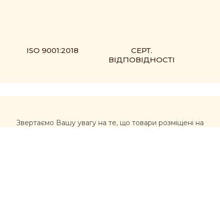
ISO 9001:2018
СЕРТ.
ВІДПОВІДНОСТІ
Звертаємо Вашу увагу на те, що товари розміщені на
сайті https://muxomor.com не є лікарськими засобами
та не можуть використовуватися для лікування та
діагностики будь-яких захворювань.
Перед використанням товарів, придбаних на сайті,
рекомендується звернутися за професійною
консультацією лікаря та уважно ознайомитися з
інструкцією виробника. Інформація, розміщена на
цьому сайті, не має розглядатися, як альтернатива