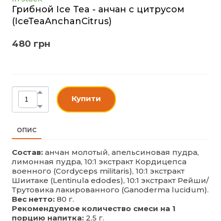
Грибной Ice Tea - анчан с цитрусом
(IceTeaAnchanCitrus)
480 грн
Купити
ОПИС
Состав:
анчан молотый, апельсиновая пудра,
лимонная пудра, 10:1 экстракт Кордицепса
военного (Cordyceps militaris), 10:1 экстракт
Шиитаке (Lentinula edodes), 10:1 экстракт Рейши/
Трутовика лакированного (Ganoderma lucidum).
Вес нетто:
80 г.
Рекомендуемое количество смеси на 1
порцию напитка:
2.5 г.