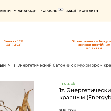
ЙМАТИ
МІЖНАРОДНІ
КОРИСНЕ
АКЦІЇ
КОНТАКТИ
Знижка 15%
5+ замовлень = бонуси
ДЛЯ ЗСУ
знижки постійним
клієнтам
ный
1z. Энергетический батончик с Мухомором кр
In stock
1z. Энергетическ
красным
(Energyb
98 грн