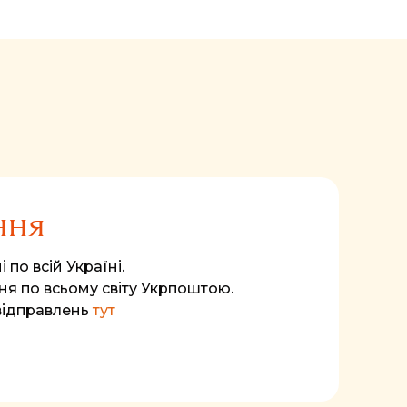
ння
 по всій Україні.
я по всьому світу Укрпоштою.
відправлень
тут