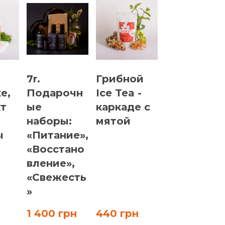
7r.
Грибной
е,
Подарочн
Ice Tea -
кт
ые
каркаде с
наборы:
мятой
ы
«Питание»,
«Восстано
вление»,
«Свежесть
»
1 400 грн
440 грн