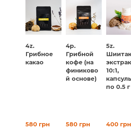
4z.
4p.
5z.
Грибное
Грибной
Шиитак
какао
кофе (на
экстра
финиково
10:1,
й основе)
капсул
по 0.5 г
580 грн
580 грн
400 грн