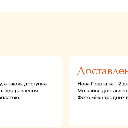
FastComments.com
Доставле
у, а також доступна
Нова Пошта за 1-2 дні
і відправлення
Можливе доставленн
оплатою.
Фото міжнародних 