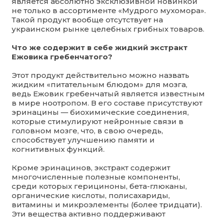
является абсолютно эксклюзивной новинкой
не только в ассортименте «Мудрого мухомора».
Такой продукт вообще отсутствует на
украинском рынке целебных грибных товаров.
Что же содержит в себе жидкий экстракт
Ежовика гребенчатого?
Этот продукт действительно можно назвать
жидким «питательным блюдом» для мозга,
ведь Ежовик гребенчатый является известным
в мире ноотропом. В его составе присутствуют
эринацины — биохимические соединения,
которые стимулируют нейронные связи в
головном мозге, что, в свою очередь,
способствует улучшению памяти и
когнитивных функций.
Кроме эринацинов, экстракт содержит
многочисленные полезные компоненты,
среди которых герициноны, бета-глюканы,
органические кислоты, полисахариды,
витамины и микроэлементы (более тридцати).
Эти вещества активно поддерживают