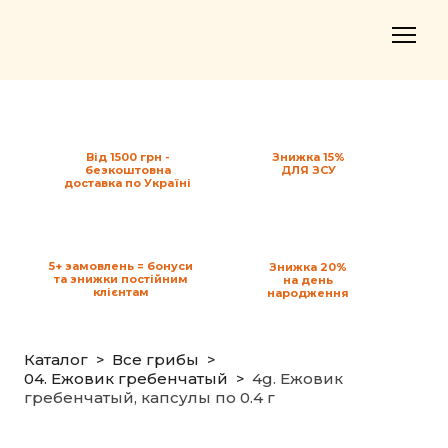
Від 1500 грн -
Знижка 15%
безкоштовна
ДЛЯ ЗСУ
доставка по Україні
5+ замовлень = бонуси
Знижка 20%
та знижки постійним
на день
клієнтам
народження
Каталог
Все грибы
04. Ежовик гребенчатый
4g. Ежовик
гребенчатый, капсулы по 0.4 г