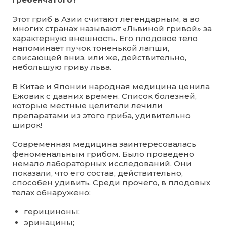
Этот гриб в Азии считают легендарным, а во
многих странах называют «Львиной гривой» за
характерную внешность. Его плодовое тело
напоминает пучок тоненькой лапши,
свисающей вниз, или же, действительно,
небольшую гриву льва.
В Китае и Японии народная медицина ценила
Ежовик с давних времен. Список болезней,
которые местные целители лечили
препаратами из этого гриба, удивительно
широк!
Современная медицина заинтересовалась
феноменальным грибом. Было проведено
немало лабораторных исследований. Они
показали, что его состав, действительно,
способен удивить. Среди прочего, в плодовых
телах обнаружено:
герициноны;
эринацины;