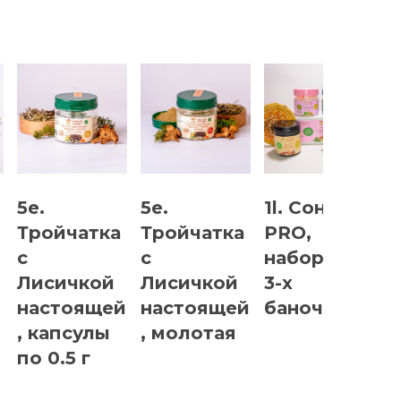
5e.
5e.
1l. Сон
7
Тройчатка
Тройчатка
PRO,
С
с
с
набор из
п
Лисичкой
Лисичкой
3-х
к
настоящей
настоящей
баночек
п
, капсулы
, молотая
по 0.5 г