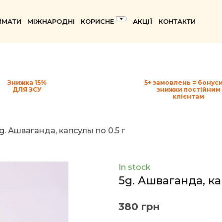
ЙМАТИ
МІЖНАРОДНІ
КОРИСНЕ
АКЦІЇ
КОНТАКТИ
Знижка 15%
5+ замовлень = бонуси
ДЛЯ ЗСУ
знижки постійним
клієнтам
g. Ашваганда, капсулы по 0.5 г
In stock
5g. Ашваганда, ка
380 грн