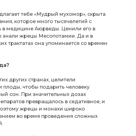
едлагает тебе «Мудрый мухомор», скрыта
ения, которое много тысячелетий с
ь в медицине Аюрведы. Ценили его в
о знали жрецы Месопотамии. Да и в
их трактатах она упоминается со времен
да?
гих других странах, целители
и плоды, чтобы подарить человеку
ый сон. При значительных дозах
епаратов превращалось в седативное, и
 Поэтому жрецы и монахи широко
тением во время проведения сложных
й.