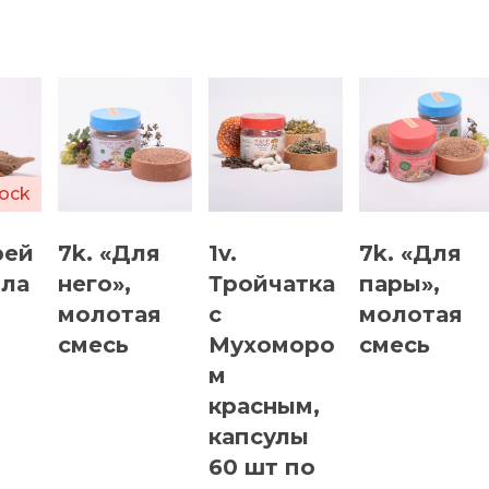
tock
рей
7k. «Для
1v.
7k. «Для
рла
него»,
Тройчатка
пары»,
молотая
с
молотая
смесь
Мухоморо
смесь
м
красным,
капсулы
60 шт по