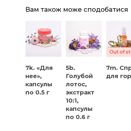
Вам також може сподобатися
Out of s
7k. «Для
5b.
7m. Сп
нее»,
Голубой
для го
капсулы
лотос,
по 0.5 г
экстракт
10:1,
капсулы
по 0.6 г