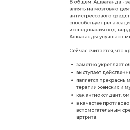
В общем, Ашваганда - з
влиять на мозговую деят
антистрессового средст
способствует релаксац
исследования подтверд
Ашваганды улучшают мет
Сейчас считается, что к
заметно укрепляет о
выступает действен
является прекрасным
терапии женских и м
как антиоксидант, ом
в качестве противов
вспомогательным сре
артрита.