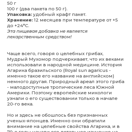
50 г
100 г (два пакета по 50 г).
Упаковка:
удобный крафт пакет.
Хранение:
12 месяцев при температуре от +5
до +24°С.
Эта пищевая добавка не является
лекарственным средством!
Чаще всего, говоря о целебных грибах,
Мудрый Мухомор подчеркивает, что их веками
использовали в народной медицине. История
Агарика бразильского (Royal sun agaricus -
именно такое его название на английском)
немного другая. Природный ареал этого гриба
- малодоступные тропические леса Южной
Америки. Поэтому европейские микологи
узнали о его существовании только в начале
20-го века.
Но и здесь не обошлось без признанных
ученых-японцев. Именно они обратили
внимание на целебные свойства Агарика, и в
70-е годы начали его детальное изучение на