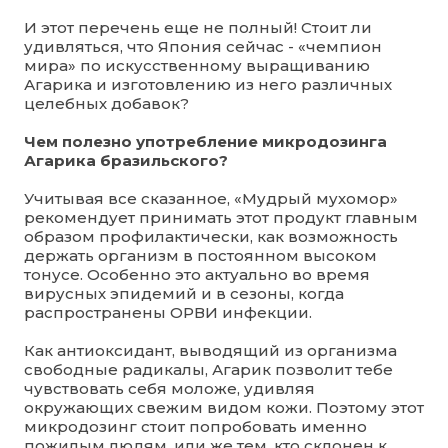
И этот перечень еще не полный! Стоит ли
удивляться, что Япония сейчас - «чемпион
мира» по искусственному выращиванию
Агарика и изготовлению из него различных
целебных добавок?
Чем полезно употребление микродозинга
Агарика бразильского?
Учитывая все сказанное, «Мудрый мухомор»
рекомендует принимать этот продукт главным
образом профилактически, как возможность
держать организм в постоянном высоком
тонусе. Особенно это актуально во время
вирусных эпидемий и в сезоны, когда
распространены ОРВИ инфекции.
Как антиоксидант, выводящий из организма
свободные радикалы, Агарик позволит тебе
чувствовать себя моложе, удивляя
окружающих свежим видом кожи. Поэтому этот
микродозинг стоит попробовать именно
пожилым людям, или же тем, кто склонен к