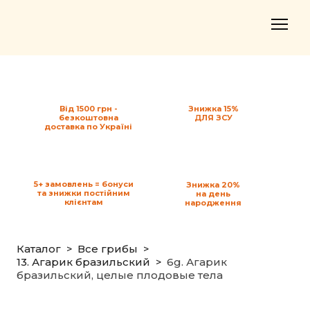
Від 1500 грн -
Знижка 15%
безкоштовна
ДЛЯ ЗСУ
доставка по Україні
5+ замовлень = бонуси
Знижка 20%
та знижки постійним
на день
клієнтам
народження
Каталог
Все грибы
13. Агарик бразильский
6g. Агарик
бразильский, целые плодовые тела