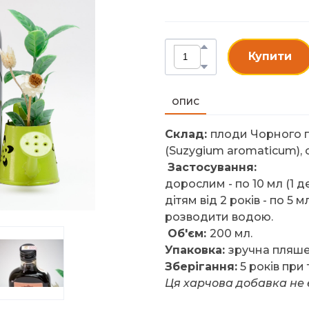
Купити
ОПИС
Склад:
плоди Чорного го
(Suzygium aromaticum), с
Застосування:
дорослим - по 10 мл (1 д
дітям від 2 років - по 5
розводити водою.
Об'єм:
200 мл.
Упаковка:
зручна пляше
Зберігання:
5 років при 
Ця харчова добавка не 