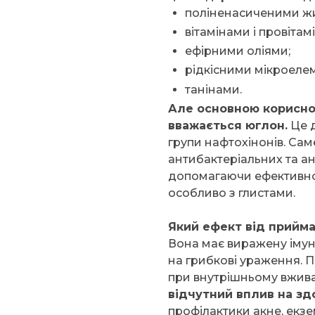
поліненасиченими ж
вітамінами і провітам
ефірними оліями;
рідкісними мікроеле
танінами.
Але основною корисно
вважається юглон.
Це д
групи нафтохінонів. Сам
антибактеріальних та ан
допомагаючи ефективно 
особливо з глистами.
Який ефект від прийма
Вона має виражену іму
на грибкові ураження. П
при внутрішньому вжива
відчутний вплив на зд
профілактики акне, екзе