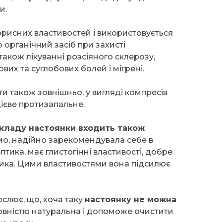
и.
орисних властивостей і використовується
 органічний засіб при захисті
також лікуванні розсіяного склерозу,
ових та суглобових болей і мігрені.
и також зовнішньо, у вигляді компресів
дієве протизапальне.
складу настоянки входить також
омо, надійно зарекомендувала себе в
тика, має глистогінні властивості, добре
ика. Цими властивостями вона підсилює
лює, що, хоча таку
настоянку не можна
повністю натуральна і допоможе очистити