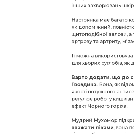
інших захворювань шкір
Настоянка має багато к
як допоміжний, повністю
щитоподібної залози, а 
артрозу та артриту, м'яз
Її можна використовуват
для хворих суглобів, як 
Варто додати, що до 
Гвоздика.
Вона, як від
якості потужного антисеп
регулює роботу кишківн
ефект Чорного горіха.
Мудрий Мухомор підкрес
вважати ліками
, вона 