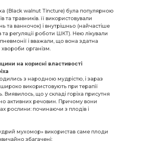
а (Black walnut Tincture) була популярною
в та травників. її використовували
ь та ванночок) і внутрішньо (найчастіше
 та регуляції роботи ШКТ). Нею лікували
 пневмонії і вважали, що вона здатна
 хвороби організм.
цини на корисні властивості
іха
одились з народною мудрістю, і зараз
и широко використовують при терапії
. Виявилось, що у складі горіха присутня
ічно активних речовин. Причому вони
нах рослини: починаючи з плодів і
Мудрий мухомор» використав саме плоди
звичайно збагачені: