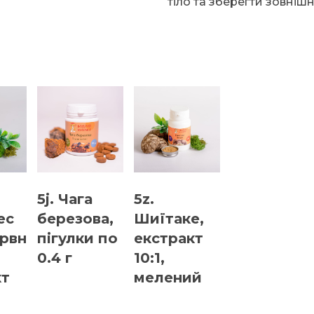
тіло та зберегти зовніш
5j. Чага
5z.
ес
березова,
Шиїтаке,
арвн
пігулки по
екстракт
0.4 г
10:1,
кт
мелений