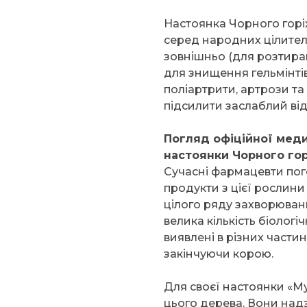
Настоянка Чорного горіх
серед народних цілителі
зовнішньо (для розтиран
для знищення гельмінтів
поліартрити, артрози та
підсилити заслаблий від
Погляд офіційної меди
настоянки Чорного гор
Сучасні фармацевти пог
продукти з цієї рослин
цілого ряду захворювань
велика кількість біолог
виявлені в різних части
закінчуючи корою.
Для своєї настоянки «
цього дерева. Вони над