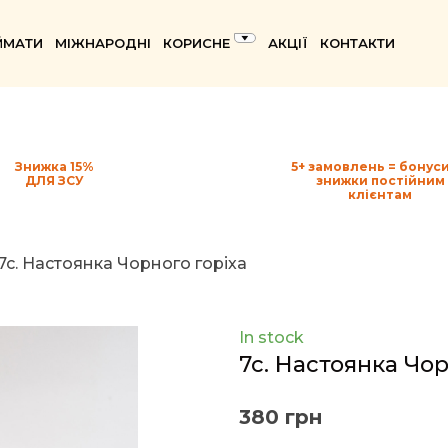
ЙМАТИ
МІЖНАРОДНІ
КОРИСНЕ
АКЦІЇ
КОНТАКТИ
Знижка 15%
5+ замовлень = бонуси
ДЛЯ ЗСУ
знижки постійним
клієнтам
7c. Настоянка Чорного горіха
In stock
7c. Настоянка Чор
380 грн