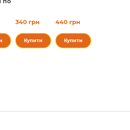
и по
340 грн
440 грн
и
Купити
Купити