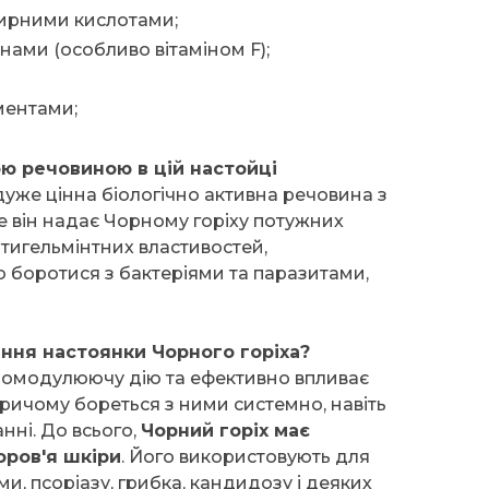
ирними кислотами;
інами (особливо вітаміном F);
ментами;
ю речовиною в цій настойці
уже цінна біологічно активна речовина з
е він надає Чорному горіху потужних
тигельмінтних властивостей,
боротися з бактеріями та паразитами,
ння настоянки Чорного горіха?
номодулюючу дію та ефективно впливає
ричому бореться з ними системно, навіть
нні. До всього,
Чорний горіх має
оров'я шкіри
. Його використовують для
ми, псоріазу, грибка, кандидозу і деяких