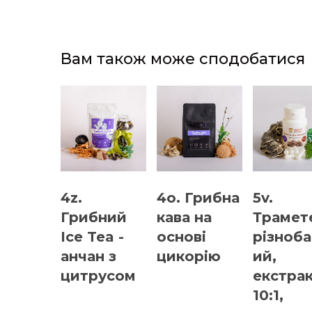
Вам також може сподобатися
4z.
4o. Грибна
5v.
Грибний
кава на
Трамет
Ice Tea -
основі
різноб
анчан з
цикорію
ий,
цитрусом
екстра
10:1,