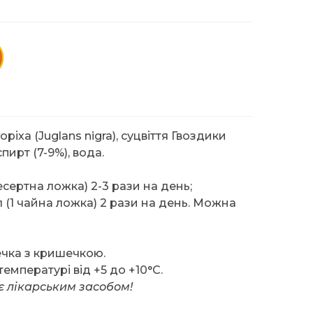
ріха (Juglans nigra), суцвіття Гвоздики
пирт (7-9%), вода.
есертна ложка) 2-3 рази на день;
 мл (1 чайна ложка) 2 рази на день. Можна
чка з кришечкою.
температурі від +5 до +10°C.
є лікарським засобом!