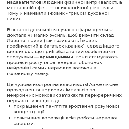
надавати тілові людини фізичної витривалості, а
ментальній сфері — психологічної рівноваги.
Тому й називали Їжовик «грибом духовної
сили».
В останні десятиліття сучасна фармацевтика
доклала чималих зусиль, щоб вивчити склад
Левиної гриви (так називають Їжовик
гребінчастий в багатьох країнах). Серед іншого
виявилось, що гриб збагачений особливими
сполуками —
еринацинами
. Вони стимулюють
процеси росту та регенерації оболонок
нейронів і самих нервових волокон в
головному мозку.
Це чудова ноотропна властивість! Адже якісне
проходження нервових імпульсів по
нейронних мозкових зв'язках та периферичних
нервах призводить до:
покращення пам'яті та зростання розумової
концентрації;
позитивної кореляції всієї роботи нервової
системи;