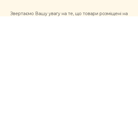
Звертаємо Вашу увагу на те, що товари розміщені на
сайті https://muxomor.com не є лікарськими засобами
та не можуть використовуватися для лікування та
діагностики будь-яких захворювань.
Перед використанням товарів, придбаних на сайті,
рекомендується звернутися за професійною
консультацією лікаря та уважно ознайомитися з
інструкцією виробника. Інформація, розміщена на
цьому сайті, не має розглядатися, як альтернатива
консультації лікаря, та несе ознайомлювальний
характер щодо асортименту товарів (склад, якості,
властивості). У разі виникнення проблем із здоров’ям,
вчасно звертайтеся до лікарів
Контакти
moc.liamg%40romoxumrku