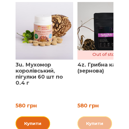
Out of stock
3u. Мухомор
4z. Грибна кава
королівський,
(зернова)
пігулки 60 шт по
0.4 г
580 грн
580 грн
Купити
Купити