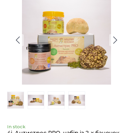
In stock
4j. Антистрес PRO, набір із 2-х баночок