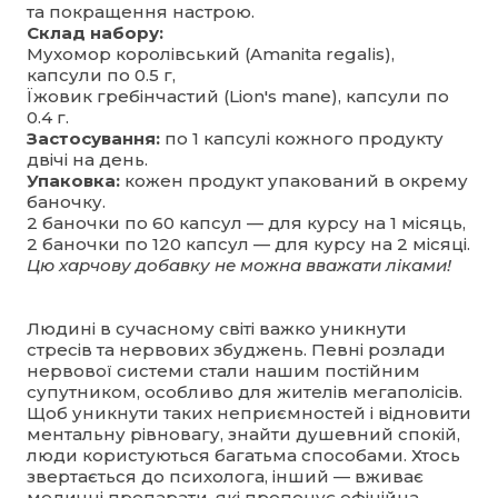
та покращення настрою.
Склад набору:
Мухомор королівський (Amanita regalis),
капсули по 0.5 г,
Їжовик гребінчастий (Lion's mane), капсули по
0.4 г.
Застосування:
по 1 капсулі кожного продукту
двічі на день.
Упаковка:
кожен продукт упакований в окрему
баночку.
2 баночки по 60 капсул — для курсу на 1 місяць,
2 баночки по 120 капсул — для курсу на 2 місяці.
Цю харчову добавку не можна вважати ліками!
Людині в сучасному світі важко уникнути
стресів та нервових збуджень. Певні розлади
нервової системи стали нашим постійним
супутником, особливо для жителів мегаполісів.
Щоб уникнути таких неприємностей і відновити
ментальну рівновагу, знайти душевний спокій,
люди користуються багатьма способами. Хтось
звертається до психолога, інший — вживає
медичні препарати, які пропонує офіційна