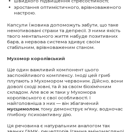
швидкого підвищення стресостійкості;
зростання оптимістичного, врівноваженого
настрою.
Капсули Їжовика допоможуть забути, що таке
немотивовані страхи та депресії. З ними якість
твого ментального життя набуде позитивних
барв, а нервова система здивує своїм
стабільним, врівноваженим станом.
Мухомор королівський
Ще один важливий компонент цього
заспокійливого комплексу. Іноді цей гриб
плутають з Мухомором червоним. Дійсно, вони
доволі сході зовні, та й за своїм біохімічним
складом. Але все ж таки у Мухомора
королівського є свої особливості. І
найголовніша з них — він збагачений
мусцимолом
, тому демонструє м'яку, водночас
глибоку психоактивну дію.
Ця речовина є натуральним аналогом так
званих ГАМКₐ рецепторів (гамма аміномасляної