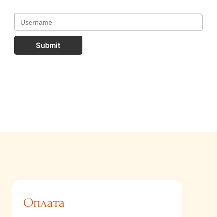
Submit
FastComments.com
Оплата