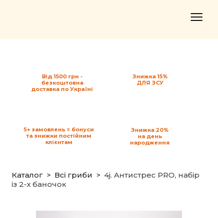
Від 1500 грн -
Знижка 15%
безкоштовна
ДЛЯ ЗСУ
доставка по Україні
5+ замовлень = бонуси
Знижка 20%
та знижки постійним
на день
клієнтам
народження
Каталог
Всі гриби
4j. Антистрес PRO, набір
із 2-х баночок