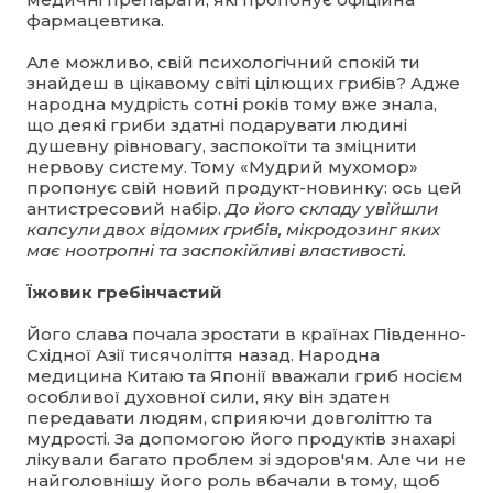
фармацевтика.
Але можливо, свій психологічний спокій ти
знайдеш в цікавому світі цілющих грибів? Адже
народна мудрість сотні років тому вже знала,
що деякі гриби здатні подарувати людині
душевну рівновагу, заспокоїти та зміцнити
нервову систему. Тому «Мудрий мухомор»
пропонує свій новий продукт-новинку: ось цей
антистресовий набір.
До його складу увійшли
капсули двох відомих грибів, мікродозинг яких
має ноотропні та заспокійливі властивості.
Їжовик гребінчастий
Його слава почала зростати в країнах Південно-
Східної Азії тисячоліття назад. Народна
медицина Китаю та Японії вважали гриб носієм
особливої духовної сили, яку він здатен
передавати людям, сприяючи довголіттю та
мудрості. За допомогою його продуктів знахарі
лікували багато проблем зі здоров'ям. Але чи не
найголовнішу його роль вбачали в тому, щоб