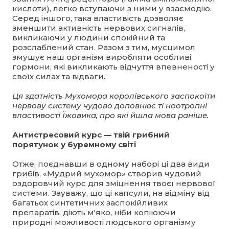
кислоти), легко вступаючи з ними у взаємодію.
Серед іншого, така властивість дозволяє
зменшити активність нервових сигналів,
викликаючи у людини спокійний та
розслаблений стан. Разом з тим, мусцимол
змушує наш організм виробляти особливі
гормони, які викликають відчуття впевненості у
своїх силах та відваги.
Ця здатність Мухомора королівського заспокоїти
нервову систему чудово доповнює ті ноотропні
властивості Їжовика, про які йшла мова раніше.
Антистресовий курс — твій грибний
порятунок у буремному світі
Отже, поєднавши в одному наборі ці два види
грибів, «Мудрий мухомор» створив чудовий
оздоровчий курс для зміцнення твоєї нервової
системи. Зауважу, що ці капсули, на відміну від
багатьох синтетичних заспокійливих
препаратів, діють м'яко, ніби копіюючи
природні можливості людського організму