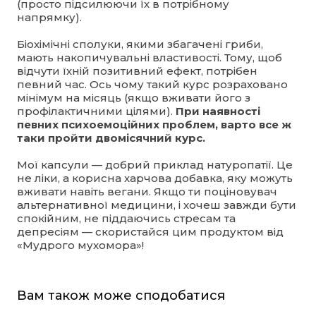
(просто підсилюючи їх в потрібному
напрямку).
Біохімічні сполуки, якими збагачені гриби,
мають накопичувальні властивості. Тому, щоб
відчути їхній позитивний ефект, потрібен
певний час. Ось чому такий курс розраховано
мінімум на місяць (якщо вживати його з
профілактичними цілями).
При наявності
певних психоемоційних проблем, варто все ж
таки пройти двомісячний курс.
Мої капсули — добрий приклад натуропатії. Це
не ліки, а корисна харчова добавка, яку можуть
вживати навіть вегани. Якщо ти поціновувач
альтернативної медицини, і хочеш завжди бути
спокійним, не піддаючись стресам та
депресіям — скористайся цим продуктом від
«Мудрого мухомора»!
Вам також може сподобатися