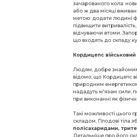
зачарованого кола: нов
або ж два місяці вжива
метою: додати людині фі
підвищити витривалість
відчуваючи втоми. Запо
що входять до складу ку
Кордицепс військовий
Людям, добре знайомим 
відомо, що Кордицепс 
природним енергетиком
нададуть м'язам сили, п
при виконанні як фізично
Такі можливості цього 
складом. Плодові тіла з
полісахаридами, трит
Детальніше про його скл