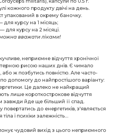
dyceps militaris), капсули по 0.5 г.
сулі кожного продукту двічі на день.
т упакований в окрему баночку.
 для курсу на 1 місяць;
— для курсу на 2 місяці.
 можна вважати ліками!
учливе, неприємне відчуття хронічної
ктерною рисою наших днів. Є чимало
 або ж позбутись повністю. Але часто-
 по допомогу до найпростішого варіанту:
ергетики. Це далеко не найкращий
ають лише короткострокове відчуття
им завжди йде ще більший її спад.
у повертатись до енергетиків, з'являється
 тіла і психіки залежність…
онує чудовий вихід з цього неприємного