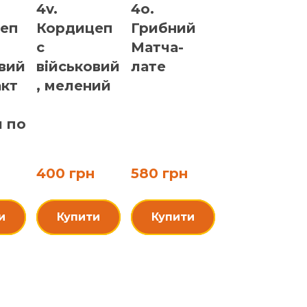
4v.
4o.
еп
Кордицеп
Грибний
с
Матча-
овий
військовий
лате
акт
, мелений
и по
400 грн
580 грн
и
Купити
Купити