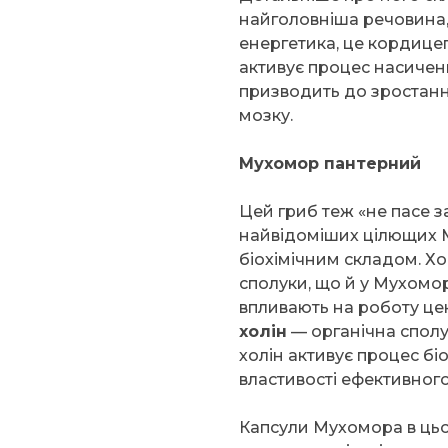
найголовніша речовина,
енергетика, це кордицеп
активує процес насиченн
призводить до зростання
мозку.
Мухомор пантерний
Цей гриб теж «не пасе за
найвідоміших цілющих М
біохімічним складом. Хоч
сполуки, що й у Мухомора
впливають на роботу це
холін
— органічна сполу
холін активує процес біо
властивості ефективног
Капсули Мухомора в цьо