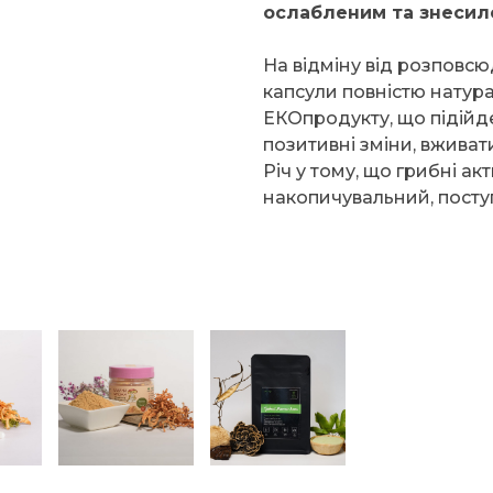
ослабленим та знесил
На відміну від розповсю
капсули повністю натура
ЕКОпродукту, що підійде
позитивні зміни, вживат
Річ у тому, що грибні ак
накопичувальний, посту