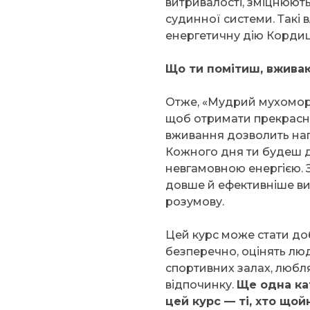
витривалості, зміцнюють
судинної системи. Такі
енергетичну дію Кордиц
Що ти помітиш, вжива
Отже, «Мудрий мухомор» 
щоб отримати прекрасн
вживання дозволить нап
Кожного дня ти будеш д
невгамовною енергією. 
довше й ефективніше ви
розумову.
Цей курс може стати до
безперечно, оцінять лю
спортивних залах, люблят
відпочинку.
Ще одна ка
цей курс — ті, хто щой