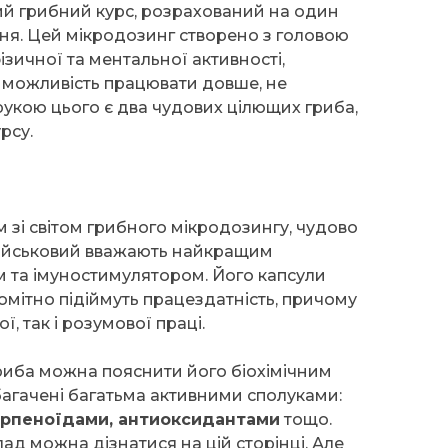
ий грибний курс, розрахований на один
ння. Цей мікродозинг створено з головою
зичної та ментальної активності,
, можливість працювати довше, не
рукою цього є два чудових цілющих гриба,
рсу.
зі світом грибного мікродозингу, чудово
військовий вважають найкращим
 та імуностимулятором. Його капсули
омітно підіймуть працездатність, причому
ї, так і розумової праці.
гриба можна пояснити його біохімічним
багачені багатьма активними сполуками:
ерпеноїдами, антиоксидантами
тощо.
ад можна дізнатися на цій сторінці. Але