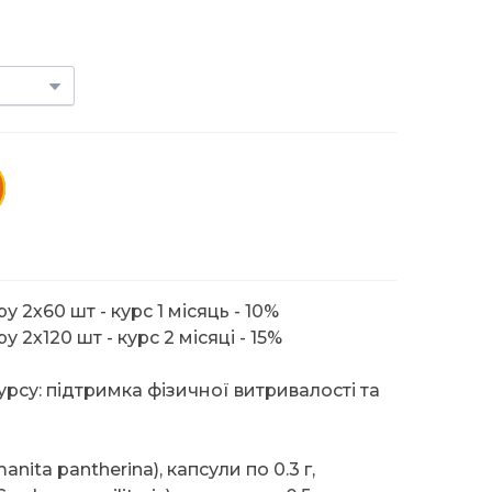
у 2х60 шт - курс 1 місяць - 10%
 2х120 шт - курс 2 місяці - 15%
рсу: підтримка фізичної витривалості та
ta pantherina), капсули по 0.3 г,