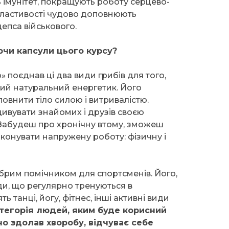
 імунітет, покращують роботу серцево-
 властивості чудово доповнюють
епса військового.
ючи капсули цього курсу?
поєднав ці два види грибів для того,
ий натуральний енергетик. Його
овнити тіло силою і витривалістю.
ивувати знайомих і друзів своєю
Забудеш про хронічну втому, зможеш
конувати напружену роботу: фізичну і
брим помічником для спортсменів. Його,
ди, що регулярно тренуються в
ь танці, йогу, фітнес, інші активні види
тегорія людей, яким буде корисний
но здолав хворобу, відчуває себе