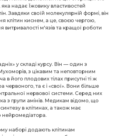
 яка надає Їжовику властивостей
ін. Завдяки своїй молекулярній формі, він
я клітин киснем, а це, своєю чергою,
 витривалості м'язів та кращої роботи
дніх» у складі курсу. Він — один з
ухоморів, з цікавим та неповторним
а в його плодових тілах присутні ті ж
 червоного, та є і «свої». Вони більше
нтральної нервової системи. Серед них
ка з групи амінів. Медикам відомо, що
синтезу в клітинах, а також має
о нейромедіатора.
му наборі додають клітинам