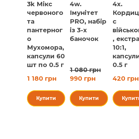
3k Мікс
4w.
4x.
червоного
Імунітет
Кордиц
та
PRO, набір
с
пантерног
із 3-х
військ
о
баночок
, екстр
Мухомора,
10:1,
капсули 60
капсул
шт по 0.5 г
0.5 г
1 080 грн
1 180 грн
990 грн
420 грн
Купити
Купити
Купит