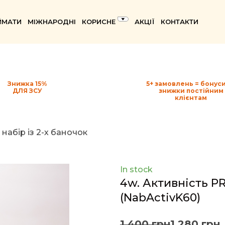
ЙМАТИ
МІЖНАРОДНІ
КОРИСНЕ
АКЦІЇ
КОНТАКТИ
Знижка 15%
5+ замовлень = бонуси
ДЛЯ ЗСУ
знижки постійним
клієнтам
 набір із 2-х баночок
In stock
4w. Активність PR
(NabActivK60)
1 400 грн
1 280 грн