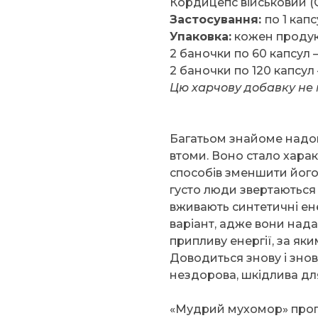
Кордицепс військовий (Cor
Застосування:
по 1 кап
Упаковка:
кожен продук
2 баночки по 60 капсул —
2 баночки по 120 капсул 
Цю харчову добавку не
Багатьом знайоме надок
втоми. Воно стало хара
способів зменшити його,
густо люди звертаються
вживають синтетичні ен
варіант, адже вони над
припливу енергії, за як
Доводиться знову і знов
нездорова, шкідлива для
«Мудрий мухомор» проп