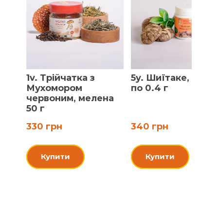
1v. Трійчатка з
5y. Шиїтаке, пігул
Мухомором
по 0.4 г
червоним, мелена
50 г
330 грн
340 грн
Купити
Купити