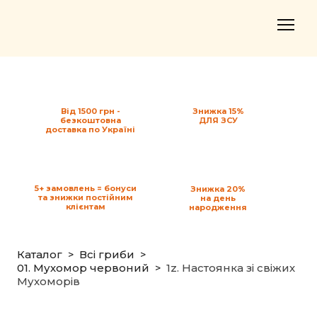
Від 1500 грн -
Знижка 15%
безкоштовна
ДЛЯ ЗСУ
доставка по Україні
5+ замовлень = бонуси
Знижка 20%
та знижки постійним
на день
клієнтам
народження
Каталог
Всі гриби
01. Мухомор червоний
1z. Настоянка зі свіжих
Мухоморів