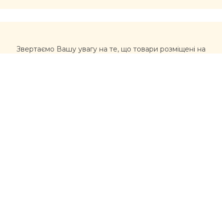
Звертаємо Вашу увагу на те, що товари розміщені на
сайті https://muxomor.com не є лікарськими засобами
та не можуть використовуватися для лікування та
діагностики будь-яких захворювань.
Перед використанням товарів, придбаних на сайті,
рекомендується звернутися за професійною
консультацією лікаря та уважно ознайомитися з
інструкцією виробника. Інформація, розміщена на
цьому сайті, не має розглядатися, як альтернатива
консультації лікаря, та несе ознайомлювальний
характер щодо асортименту товарів (склад, якості,
властивості). У разі виникнення проблем із здоров’ям,
вчасно звертайтеся до лікарів
Контакти