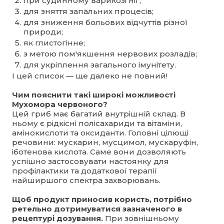
при судинному варикозі ніг;
для зняття запальних процесів;
для зниження больових відчуттів різної
природи;
як глистогінне;
з метою пом'якшення нервових розладів;
для укріплення загального імунітету.
І цей список — ще далеко не повний!
Чим пояснити такі широкі можливості
Мухомора червоного?
Цей гриб має багатий внутрішній склад. В
ньому є рідкісні полісахариди та вітаміни,
амінокислоти та оксиданти. Головні цілющі
речовини: мускарин, мусцимол, мускаруфін,
іботенова кислота. Саме вони дозволяють
успішно застосовувати настоянку для
профілактики та додаткової терапії
найширшого спектра захворювань.
Щоб продукт приносив користь, потрібно
ретельно дотримуватися зазначеного в
рецептурі дозування.
При зовнішньому