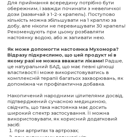
Для приймання всередину потрібно бути
обережним, і завжди починати з невеличкої
дози (зазвичай з 1-2-х крапель). Поступово
кількість можна збільшувати на 1 краплю за
добу, але ніколи не перевищувати 30 крапель!
Рекомендують при цьому розбавляти
настоянку водою, або ж запивати нею.
Як може допомогти настоянка Мухомора?
Відразу підкреслимо, що цей продукт ні в
якому разі не можна вважати ліками!
Радше,
це натуральний БАД, що має певні цілющі
властивості і може використовуватись в
комплексній терапії багатьох захворювань, як
допоміжна чи профілактична добавка.
Накопичений народними цілителями досвід,
підтверджений сучасною медициною,
свідчить, що така настоянка має досить
широкий спектр застосування. Її можна
використовувати, як корисний додатковий
засіб:
при артритах та артрозах;