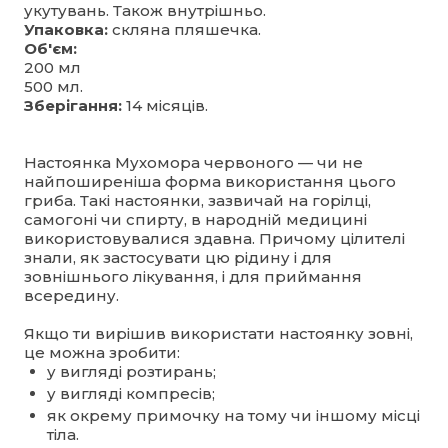
укутувань. Також внутрішньо.
Упаковка:
скляна пляшечка.
Об'єм:
200 мл
500 мл.
Зберігання:
14 місяців.
Настоянка Мухомора червоного — чи не
найпоширеніша форма використання цього
гриба. Такі настоянки, зазвичай на горілці,
самогоні чи спирту, в народній медицині
використовувалися здавна. Причому цілителі
знали, як застосувати цю рідину і для
зовнішнього лікування, і для приймання
всередину.
Якщо ти вирішив використати настоянку зовні,
це можна зробити:
у вигляді розтирань;
у вигляді компресів;
як окрему примочку на тому чи іншому місці
тіла.