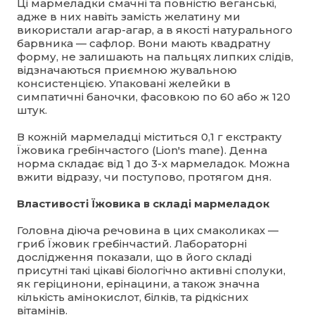
Ці мармеладки смачні та повністю веганські,
адже в них навіть замість желатину ми
використали агар-агар, а в якості натурального
барвника — сафлор. Вони мають квадратну
форму, не залишають на пальцях липких слідів,
відзначаються приємною жувальною
консистенцією. Упаковані желейки в
симпатичні баночки, фасовкою по 60 або ж 120
штук.
В кожній мармеладці міститься 0,1 г екстракту
Їжовика гребінчастого (Lion's mane). Денна
норма складає від 1 до 3-х мармеладок. Можна
вжити відразу, чи поступово, протягом дня.
Властивості Їжовика в складі мармеладок
Головна діюча речовина в цих смаколиках —
гриб Їжовик гребінчастий. Лабораторні
дослідження показали, що в його складі
присутні такі цікаві біологічно активні сполуки,
як геріцинони, ерінацини, а також значна
кількість амінокислот, білків, та рідкісних
вітамінів.