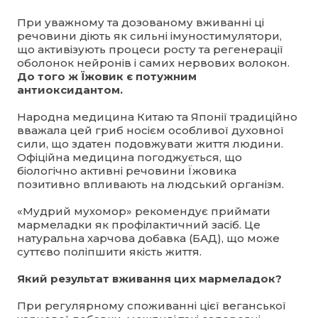
При уважному та дозованому вживанні ці
речовини діють як сильні імуностимулятори,
що активізують процеси росту та регенерації
оболонок нейронів і самих нервових волокон.
До того ж Їжовик є потужним
антиоксидантом.
Народна медицина Китаю та Японії традиційно
вважала цей гриб носієм особливої духовної
сили, що здатен подовжувати життя людини.
Офіційна медицина погоджується, що
біологічно активні речовини Їжовика
позитивно впливають на людський організм.
«Мудрий мухомор» рекомендує приймати
мармеладки як профілактичний засіб. Це
натуральна харчова добавка (БАД), що може
суттєво поліпшити якість життя.
Який результат вживання цих мармеладок?
При регулярному споживанні цієї веганської