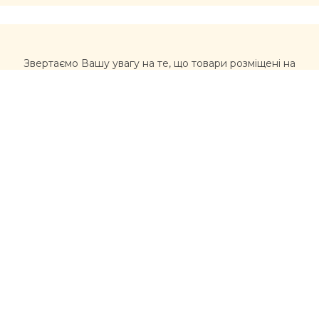
Звертаємо Вашу увагу на те, що товари розміщені на
сайті https://muxomor.com не є лікарськими засобами
та не можуть використовуватися для лікування та
діагностики будь-яких захворювань.
Перед використанням товарів, придбаних на сайті,
рекомендується звернутися за професійною
консультацією лікаря та уважно ознайомитися з
інструкцією виробника. Інформація, розміщена на
цьому сайті, не має розглядатися, як альтернатива
консультації лікаря, та несе ознайомлювальний
характер щодо асортименту товарів (склад, якості,
властивості). У разі виникнення проблем із здоров’ям,
вчасно звертайтеся до лікарів
Контакти