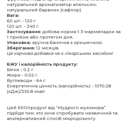
натуральний ароматизатор апельсин;
натуральний барвник (сафлор).
Вага:
60 шт. - 120 г
120 шт. - 240 г.
Застосування:
добова норма 1-3 мармеладки за
1 прийом або протягом дня.
Упаковка:
зручна баночка з кришечкою.
Зберігання:
12 місяців.
Ця харчова добавка не є лікарським засобом!
БЖУ і калорійність продукту:
Білки - 0.2 г.
Жири - 0.02 г.
Вуглеводи - 64 г.
Енергетична цінність (калорійність) - 1070.28
(кДж)/255.8 ккал
Цей ЕКОпродукт від “Мудрого мухомора”
підійде тим, хто хоче спробувати незвичний та
альтернативний спосіб мікродозингу.