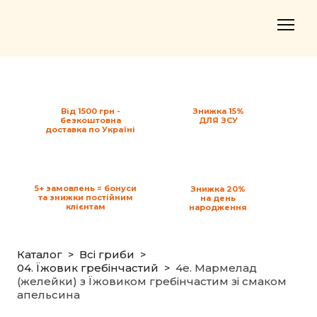
Від 1500 грн -
Знижка 15%
безкоштовна
ДЛЯ ЗСУ
доставка по Україні
5+ замовлень = бонуси
Знижка 20%
та знижки постійним
на день
клієнтам
народження
Каталог
Всі гриби
04. Їжовик гребінчастий
4e. Мармелад
(желейки) з Їжовиком гребінчастим зі смаком
апельсина