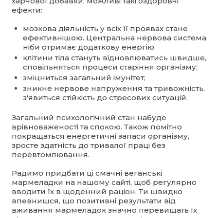
харчової добавки, можливі такі оздоровчі
ефекти:
мозкова діяльність у всіх її проявах стане
ефективнішою. Центральна нервова система
ніби отримає додаткову енергію.
клітини тіла стануть відновлюватись швидше,
сповільняться процеси старіння організму;
зміцниться загальний імунітет;
зникне нервове напруження та тривожність,
з'явиться стійкість до стресових ситуацій.
Загальний психологічний стан набуде
врівноваженості та спокою. Також помітно
покращаться енергетичні запаси організму,
зросте здатність до тривалої праці без
перевтомлювання.
Радимо придбати ці смачні веганські
мармеладки на нашому сайті, щоб регулярно
вводити їх в щоденний раціон. Ти швидко
впевнишся, що позитивні результати від
вживання мармеладок значно перевищать їх