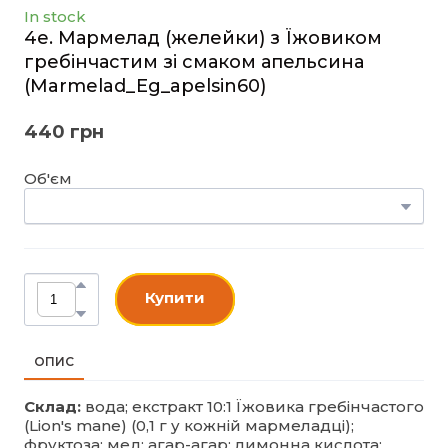
In stock
4e. Мармелад (желейки) з Їжовиком
гребінчастим зі смаком апельсина
(Marmelad_Eg_apelsin60)
440 грн
Об'єм
Купити
ОПИС
Склад:
вода; екстракт 10:1 Їжовика гребінчастого
(Lion's mane) (0,1 г у кожній мармеладці);
фруктоза; мед; агар-агар; лимонна кислота;