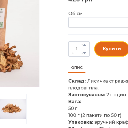
Об'єм
Купити
ОПИС
Склад:
Лисичка справжня 
плодові тіла.
Застосування:
2 г один
Вага:
50 г
100 г (2 пакети по 50 г).
Упаковка:
зручний краф