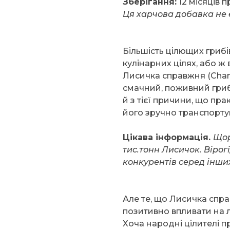
Зберігання:
12 місяців п
Ця харчова добавка не 
Більшість цілющих грибі
кулінарних цілях, або 
Лисичка справжня (Chant
смачний, поживний гриб
й з тієї причини, що пр
його зручно транспорту
Цікава інформація.
Щор
тис.тонн Лисичок. Вірог
конкурентів серед інши
Але те, що Лисичка спр
позитивно впливати на 
Хоча народні цілителі п