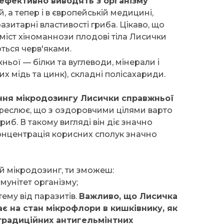
ефективно виводять з організму
ій, а тепер і в європейській медицині,
азитарні властивості гриба. Цікаво, що
міст хіноманнози плодові тіла Лисички
ться черв'яками.
ньої — білки та вуглеводи, мінерали і
х мідь та цинк), складні полісахариди.
ння мікродозингу Лисички справжньої
реслює, що з оздоровчими цілями варто
иб. В такому вигляді він діє значно
онцентрація корисних сполук значно
 мікродозинг, ти зможеш:
мунітет організму;
ему від паразитів.
Важливо, що Лисичка
є на стан мікрофлори в кишківнику, як
традиційних антигельмінтних