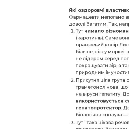
Які оздоровчі властив
Фармацевти непогано вив
доволі багатим. Так, на
Тут
чимало різномані
(каротинів). Саме вон
оранжевий колір Лиси
більше, ніж у моркві,
не лідером серед поп
покращувати зір, а т
природним імуности
Присутня ціла група 
траметонолінова, що з
на віруси гепатиту. До
використовується с
гепатопротектор
. Д
біологічна сполука —
Тут і така цікава реч