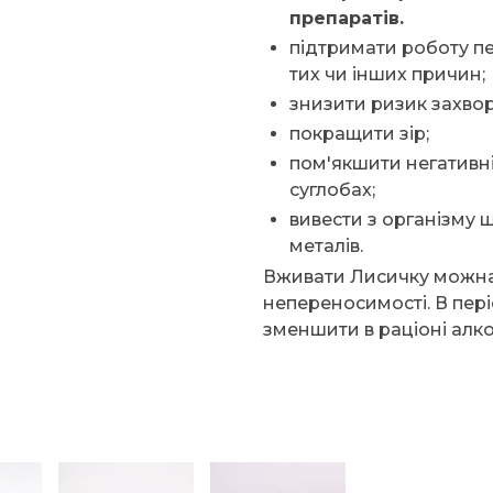
препаратів.
підтримати роботу пе
тих чи інших причин;
знизити ризик захвор
покращити зір;
пом'якшити негативні
суглобах;
вивести з організму ш
металів.
Вживати Лисичку можна 
непереносимості. В пе
зменшити в раціоні алко