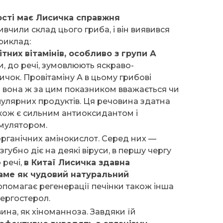
ості має Лисичка справжня
чили склад цього гриба, і він виявився
приклад:
тних вітамінів, особливо з групи А
и, до речі, зумовлюють яскраво-
чок. Провітаміну А в цьому грибові
 а вона ж за цим показником вважається чи
улярних продуктів. Ця речовина здатна
акож є сильним антиоксидантом і
мулятором.
органічних амінокислот. Серед них —
губно діє на деякі віруси, в першу чергу
 речі,
в Китаї Лисичка здавна
аме як чудовий натуральний
опомагає регенерації печінки також інша
 ергостерол.
овина, як хіноманноза. Завдяки їй