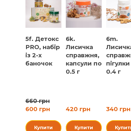
5f. Детокс
6k.
6m.
PRO, набір
Лисичка
Лисичк
із 2-х
справжня,
справж
баночок
капсули по
пігулки
0.5 г
0.4 г
660 грн
600 грн
420 грн
340 грн
Купити
Купити
Купит