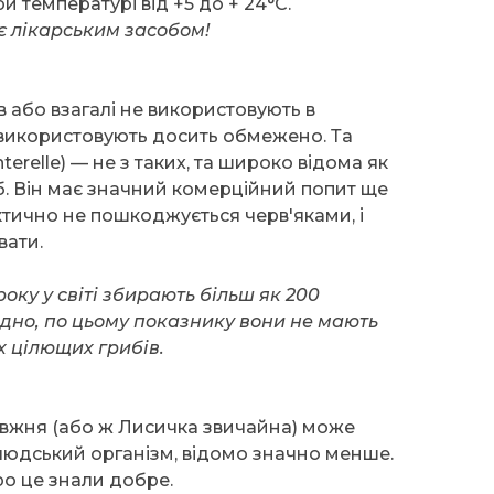
ри температурі від +5 до + 24°С.
є лікарським засобом!
в або взагалі не використовують в
ж використовують досить обмежено. Та
erelle) — не з таких, та широко відома як
. Він має значний комерційний попит ще
актично не пошкоджується черв'яками, і
вати.
оку у світі збирають більш як 200
ідно, по цьому показнику вони не мають
х цілющих грибів.
авжня (або ж Лисичка звичайна) може
людський організм, відомо значно менше.
ро це знали добре.