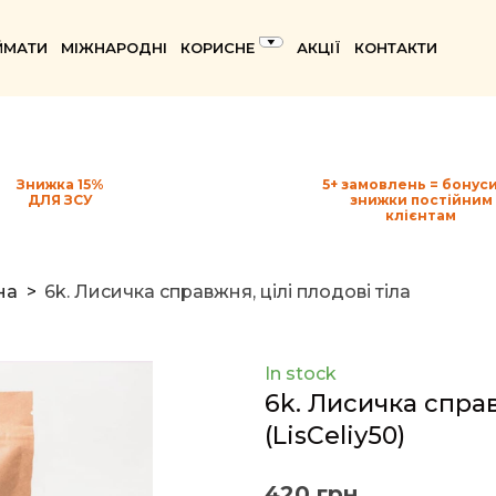
ЙМАТИ
МІЖНАРОДНІ
КОРИСНЕ
АКЦІЇ
КОНТАКТИ
Знижка 15%
5+ замовлень = бонуси
ДЛЯ ЗСУ
знижки постійним
клієнтам
на
6k. Лисичка справжня, цілі плодові тіла
In stock
6k. Лисичка справ
(LisCeliy50)
420 грн