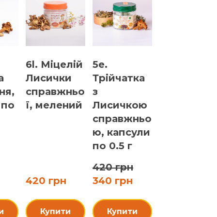
6l. Міцелій
5e.
а
Лисички
Трійчатка
ня,
справжньо
з
 по
ї, мелений
Лисичкою
справжньо
ю, капсули
по 0.5 г
420 грн
420 грн
340 грн
и
Купити
Купити