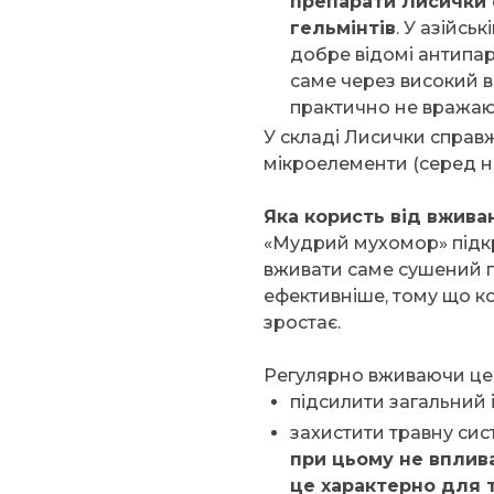
препарати Лисички 
гельмінтів
. У азійськ
добре відомі антипар
саме через високий в
практично не вражаю
У складі Лисички справж
мікроелементи (серед ни
Яка користь від вжива
«Мудрий мухомор» підк
вживати саме сушений гр
ефективніше, тому що к
зростає.
Регулярно вживаючи цей
підсилити загальний і
захистити травну сист
при цьому не вплива
це характерно для 