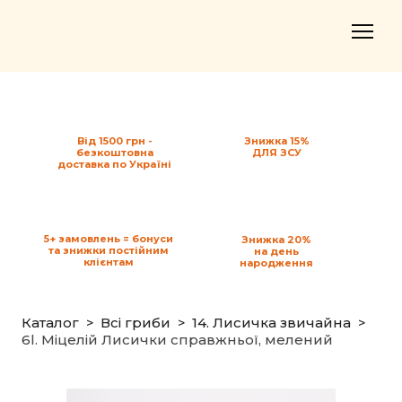
Від 1500 грн -
Знижка 15%
безкоштовна
ДЛЯ ЗСУ
доставка по Україні
5+ замовлень = бонуси
Знижка 20%
та знижки постійним
на день
клієнтам
народження
Каталог
Всі гриби
14. Лисичка звичайна
6l. Міцелій Лисички справжньої, мелений