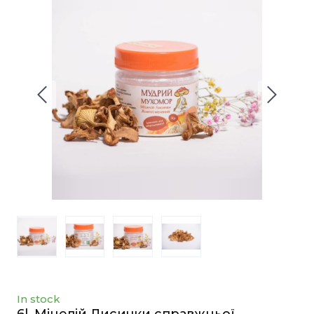
In stock
6l. Міцелій Лисички справжньої,