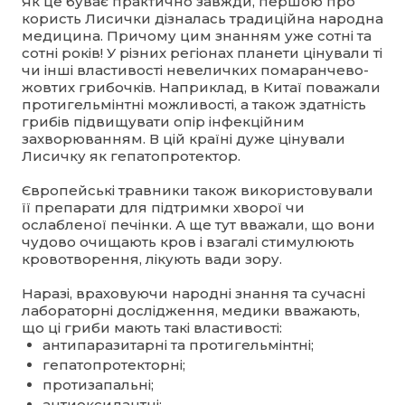
Як це буває практично завжди, першою про
користь Лисички дізналась традиційна народна
медицина. Причому цим знанням уже сотні та
сотні років! У різних регіонах планети цінували ті
чи інші властивості невеличких помаранчево-
жовтих грибочків. Наприклад, в Китаї поважали
протигельмінтні можливості, а також здатність
грибів підвищувати опір інфекційним
захворюванням. В цій країні дуже цінували
Лисичку як гепатопротектор.
Європейські травники також використовували
її препарати для підтримки хворої чи
ослабленої печінки. А ще тут вважали, що вони
чудово очищають кров і взагалі стимулюють
кровотворення, лікують вади зору.
Наразі, враховуючи народні знання та сучасні
лабораторні дослідження, медики вважають,
що ці гриби мають такі властивості:
антипаразитарні та протигельмінтні;
гепатопротекторні;
протизапальні;
антиоксидантні;