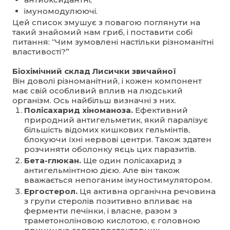
імуномодулюючі.
Цей список змушує з повагою поглянути на
такий знайомий нам гриб, і поставити собі
питання: “Чим зумовлені настільки різноманітні
властивості?”
Біохімічний склад Лисички звичайної
Він доволі різноманітний, і кожен компонент
має свій особливий вплив на людський
організм. Ось найбільш визначні з них.
Полісахарид хіноманоза.
Ефективний
природний антигельметик, який паралізує
більшість відомих кишкових гельмінтів,
блокуючи їхні нервові центри. Також здатен
розчиняти оболонку яєць цих паразитів.
Бета-глюкан.
Ще один полісахарид з
антигельмінтною дією. Але він також
вважається непоганим імуностимулятором.
Ергостерол.
Ця активна органічна речовина
з групи стеролів позитивно впливає на
ферменти печінки, і власне, разом з
траметоноліновою кислотою, є головною