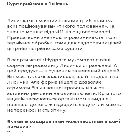
Курс приймання 1 місяць.
Лисичка як смачний їстівний гриб знайома
всім поціновувачам «тихого полювання». Та
значно менше відомі її цілющі властивості.
Правда, вони значною мірою зникають після
термічної обробки, тому для оздоровчих цілей
ці гриби потрібно саме сушити.
В асортименті «Мудрого мухомора» є різні
форми мікродозингу Лисички справжньої. А
цей продукт — її сушений та мелений міцелій.
Він має ті ж самі властивості, що й плодові тіла
Лисички. Але форма міцелію дозволяє
отримати більш концентровану кількість
активних речовин на одиницю ваги. Крім того,
міцелій засвоюється організмом швидше і
повніше, до того ж підходить людям, які мають
непереносимість хітину.
Якими ж оздоровчими можливостями відомі
Лисички?