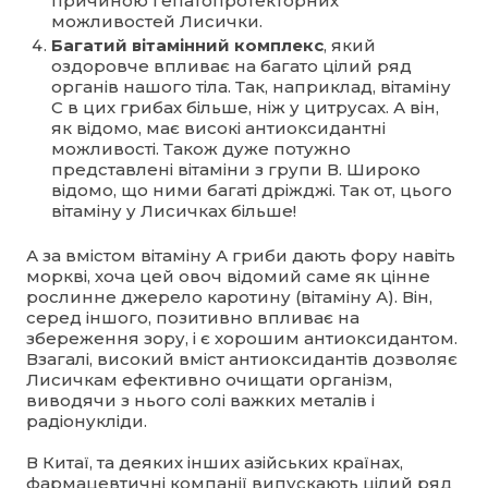
причиною гепатопротекторних
можливостей Лисички.
Багатий вітамінний комплекс
, який
оздоровче впливає на багато цілий ряд
органів нашого тіла. Так, наприклад, вітаміну
С в цих грибах більше, ніж у цитрусах. А він,
як відомо, має високі антиоксидантні
можливості. Також дуже потужно
представлені вітаміни з групи В. Широко
відомо, що ними багаті дріжджі. Так от, цього
вітаміну у Лисичках більше!
А за вмістом вітаміну А гриби дають фору навіть
моркві, хоча цей овоч відомий саме як цінне
рослинне джерело каротину (вітаміну А). Він,
серед іншого, позитивно впливає на
збереження зору, і є хорошим антиоксидантом.
Взагалі, високий вміст антиоксидантів дозволяє
Лисичкам ефективно очищати організм,
виводячи з нього солі важких металів і
радіонукліди.
В Китаї, та деяких інших азійських країнах,
фармацевтичні компанії випускають цілий ряд