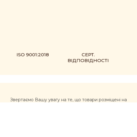
ISO 9001:2018
СЕРТ.
ВІДПОВІДНОСТІ
Звертаємо Вашу увагу на те, що товари розміщені на
сайті https://muxomor.com не є лікарськими засобами
та не можуть використовуватися для лікування та
діагностики будь-яких захворювань.
Перед використанням товарів, придбаних на сайті,