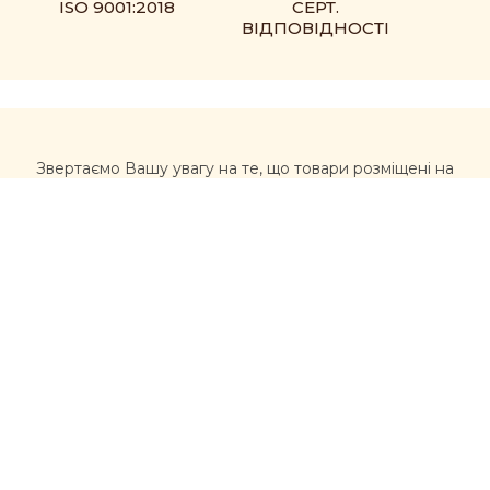
ISO 9001:2018
СЕРТ.
ВІДПОВІДНОСТІ
Звертаємо Вашу увагу на те, що товари розміщені на
сайті https://muxomor.com не є лікарськими засобами
та не можуть використовуватися для лікування та
діагностики будь-яких захворювань.
Перед використанням товарів, придбаних на сайті,
рекомендується звернутися за професійною
консультацією лікаря та уважно ознайомитися з
інструкцією виробника. Інформація, розміщена на
цьому сайті, не має розглядатися, як альтернатива
консультації лікаря, та несе ознайомлювальний
характер щодо асортименту товарів (склад, якості,
властивості). У разі виникнення проблем із здоров’ям,
вчасно звертайтеся до лікарів