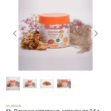
In stock
6k. Лисичка справжня, капсули по 0.5 г