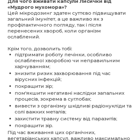
Для чого вживати капсули Лисички від
«Мудрого мухомора»?
Цей мікродозинг здатен суттєво підвищувати
загальний імунітет, а це важливо як з
профілактичного погляду, так і після
перенесених хвороб, коли організм
ослаблений.
Крім того, дозволить тобі:
підтримати роботу печінки, особливо
ослабленої хворобою чи неправильним
харчуванням;
знизити ризик захворювання під час
вірусних інфекцій;
покращити зір;
пом'якшити негативні наслідки запальних
процесів, зокрема в суглобах;
вивести з організму шкідливі радіонукліди та
солі важких металів;
захистити травну систему від паразитів;
покращити зір.
Під час вживання цих органічних,
вегетаріанських капсул, важливо максимально