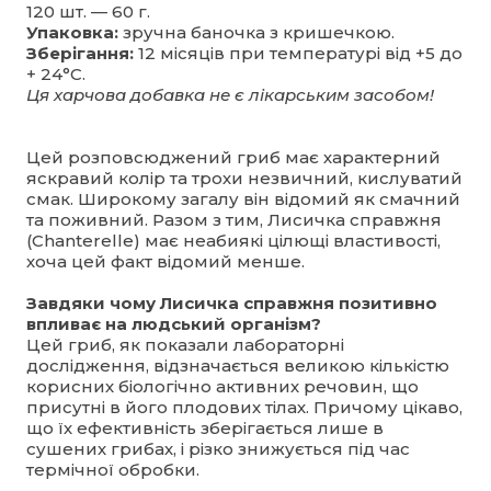
120 шт. — 60 г.
Упаковка:
зручна баночка з кришечкою.
Зберігання:
12 місяців при температурі від +5 до
+ 24°С.
Ця харчова добавка не є лікарським засобом!
Цей розповсюджений гриб має характерний
яскравий колір та трохи незвичний, кислуватий
смак. Широкому загалу він відомий як смачний
та поживний. Разом з тим, Лисичка справжня
(Chanterelle) має неабиякі цілющі властивості,
хоча цей факт відомий менше.
Завдяки чому Лисичка справжня позитивно
впливає на людський організм?
Цей гриб, як показали лабораторні
дослідження, відзначається великою кількістю
корисних біологічно активних речовин, що
присутні в його плодових тілах. Причому цікаво,
що їх ефективність зберігається лише в
сушених грибах, і різко знижується під час
термічної обробки.