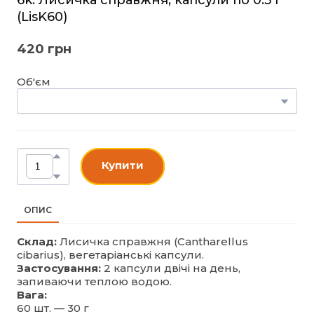
(LisK60)
420 грн
Об'єм
Купити
ОПИС
Склад:
Лисичка справжня (Cantharellus
cibarius), вегетаріанські капсули.
Застосування:
2 капсули двічі на день,
запиваючи теплою водою.
Вага:
60 шт. — 30 г