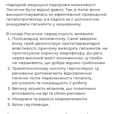
Народній медицині оздоровчі можливості
Лисички були відомі давно. Так, в Китаї вона
використовувалась як ефективний природний
гепатопротектор, а в Європі за її допомогою
знищували гельмінти у кишківнику.
В складі Лисички, серед іншого, виявили:
Полісахарид хіноманнозу. Саме завдяки
йому гриб демонструє протипаразитарні
властивості, причому виводить гельмінтів, не
пригнічуючи корисну мікрофлору. До речі,
через високий вміст хіноманнози, ці гриби
не червивіють, що добре відомо грибникам.
Траметонолінову кислоту і ергостерол. Ці
речовини допомагають відновленню
печінки після перенесеного гепатиту,
регулюють та покращують її роботу.
Велику кількість вітамінів, що позитивно
впливають на зір та обмін речовин.
Мінерали та рідкісні мікроелементи.
Білки і вуглеводи.