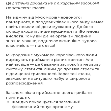
Ця дієтична добавка не є лікарським засобом!
Не запивати кавою!
На відміну від Мухоморів червоного і
пантерного, в плодових тілах цього виду немає
навіть невеликої дози мускарину. До його
складу входить лише
мусцимол та іботенова
кислота
. Тому він діє на організм людини
значно м'якше, водночас активніше. Чудова
властивість — погодься!
Мікродозинг Мухомора королівського люди
вирішують приймати з різних причин. Але
найчастіше — це бажання заспокоїти нервову
систему, стати стійкішим до проявів стресу та
підвищеної тривожності. Зараз такі стани,
зважаючи на ситуацію, набули широкого
розповсюдження.
Загалом, після приймання цього гриба ти
помітиш, як:
швидко покращується загальний
фізіологічний тонус організму;