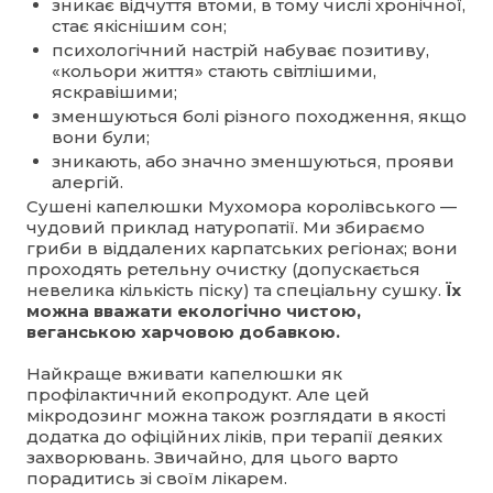
зникає відчуття втоми, в тому числі хронічної,
стає якіснішим сон;
психологічний настрій набуває позитиву,
«кольори життя» стають світлішими,
яскравішими;
зменшуються болі різного походження, якщо
вони були;
зникають, або значно зменшуються, прояви
алергій.
Сушені капелюшки Мухомора королівського —
чудовий приклад натуропатії. Ми збираємо
гриби в віддалених карпатських регіонах; вони
проходять ретельну очистку (допускається
невелика кількість піску) та спеціальну сушку.
Їх
можна вважати екологічно чистою,
веганською харчовою добавкою.
Найкраще вживати капелюшки як
профілактичний екопродукт. Але цей
мікродозинг можна також розглядати в якості
додатка до офіційних ліків, при терапії деяких
захворювань. Звичайно, для цього варто
порадитись зі своїм лікарем.