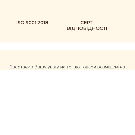
ISO 9001:2018
СЕРТ.
ВІДПОВІДНОСТІ
Звертаємо Вашу увагу на те, що товари розміщені на
сайті https://muxomor.com не є лікарськими засобами
та не можуть використовуватися для лікування та
діагностики будь-яких захворювань.
Перед використанням товарів, придбаних на сайті,
рекомендується звернутися за професійною
консультацією лікаря та уважно ознайомитися з
інструкцією виробника. Інформація, розміщена на
цьому сайті, не має розглядатися, як альтернатива
консультації лікаря, та несе ознайомлювальний