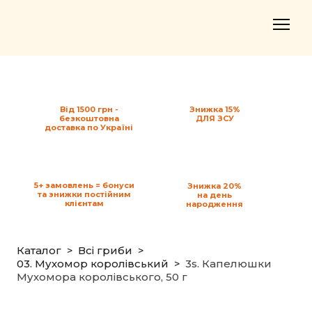
Від 1500 грн -
Знижка 15%
безкоштовна
ДЛЯ ЗСУ
доставка по Україні
5+ замовлень = бонуси
Знижка 20%
та знижки постійним
на день
клієнтам
народження
Каталог
Всі гриби
03. Мухомор королівський
3s. Капелюшки
Мухомора королівського, 50 г