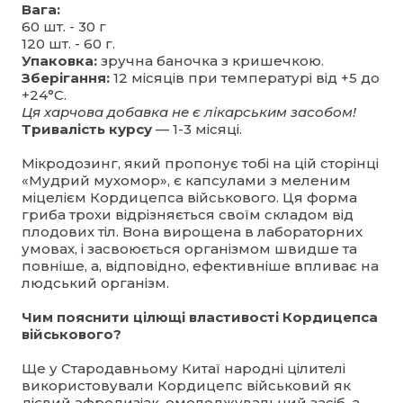
Вага:
60 шт. - 30 г
120 шт. - 60 г.
Упаковка:
зручна баночка з кришечкою.
Зберігання:
12 місяців при температурі від +5 до
+24°C.
Ця харчова добавка не є лікарським засобом!
Тривалість курсу
— 1-3 місяці.
Мікродозинг, який пропонує тобі на цій сторінці
«Мудрий мухомор», є капсулами з меленим
міцелієм Кордицепса військового. Ця форма
гриба трохи відрізняється своїм складом від
плодових тіл. Вона вирощена в лабораторних
умовах, і засвоюється організмом швидше та
повніше, а, відповідно, ефективніше впливає на
людський організм.
Чим пояснити цілющі властивості Кордицепса
військового?
Ще у Стародавньому Китаї народні цілителі
використовували Кордицепс військовий як
дієвий афродизіак, омолоджувальний засіб, а