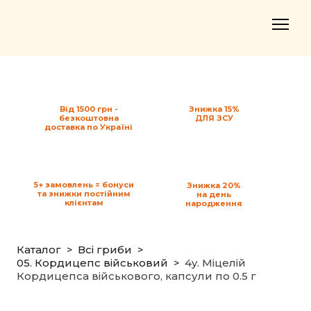
Від 1500 грн -
Знижка 15%
безкоштовна
ДЛЯ ЗСУ
доставка по Україні
5+ замовлень = бонуси
Знижка 20%
та знижки постійним
на день
клієнтам
народження
Каталог
Всі гриби
05. Кордицепс військовий
4y. Міцелій
Кордицепса військового, капсули по 0.5 г