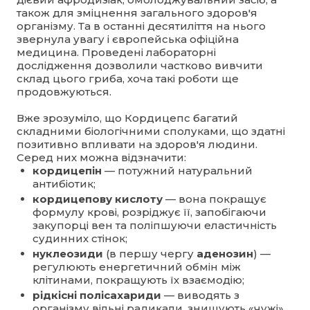
також для зміцнення загального здоров'я
організму. Та в останні десятиліття на нього
звернула увагу і європейська офіційна
медицина. Проведені лабораторні
дослідження дозволили частково вивчити
склад цього гриба, хоча такі роботи ще
продовжуються.
Вже зрозуміло, що Кордицепс багатий
складними біологічними сполуками, що здатні
позитивно впливати на здоров'я людини.
Серед них можна відзначити:
кордицепін
— потужний натуральний
антибіотик;
кордицепову кислоту
— вона покращує
формулу крові, розріджує її, запобігаючи
закупорці вен та поліпшуючи еластичність
судинних стінок;
нуклеозиди
(в першу чергу
аденозин
) —
регулюють енергетичний обмін між
клітинами, покращують їх взаємодію;
рідкісні полісахариди
— виводять з
організму вільні радикали, знищують «чужі»