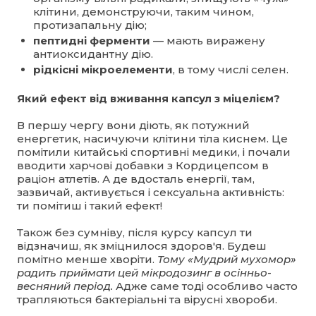
клітини, демонструючи, таким чином,
протизапальну дію;
пептидні
ферменти
— мають виражену
антиоксидантну дію.
рідкісні
мікроелементи
, в тому числі селен.
Який ефект від вживання капсул з міцелієм?
В першу чергу вони діють, як потужний
енергетик, насичуючи клітини тіла киснем. Це
помітили китайські спортивні медики, і почали
вводити харчові добавки з Кордицепсом в
раціон атлетів. А де вдосталь енергії, там,
зазвичай, активується і сексуальна активність:
ти помітиш і такий ефект!
Також без сумніву, після курсу капсул ти
відзначиш, як зміцнилося здоров'я. Будеш
помітно менше хворіти.
Тому «Мудрий мухомор»
радить приймати цей мікродозинг в осінньо-
весняний період.
Адже саме тоді особливо часто
трапляються бактеріальні та вірусні хвороби.