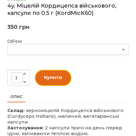
4y. Міцелій Кордицепса військового,
капсули по 0.5 г
(KordMicK60)
350 грн
Об'єм
Купити
ОПИС
Склад:
зерноміцелій Кордицепса військового
(Cordyceps militaris), мелений, вегетаріанські
капсули.
Застосування:
2 капсули тричі на день перед
їдою, запиваючи теплою водою.