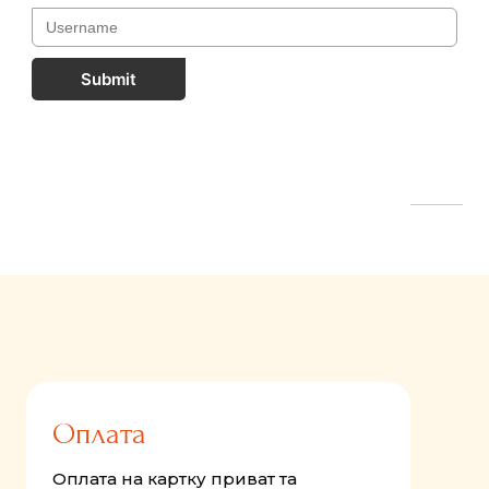
Submit
FastComments.com
Оплата
Оплата на картку приват та