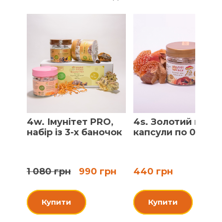
4w. Імунітет PRO,
4s. Золотий мікс,
набір із 3-х баночок
капсули по 0.4 г
1 080 грн
990 грн
440 грн
Купити
Купити