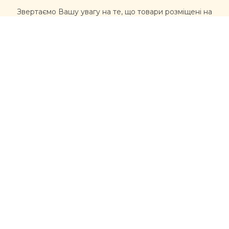
Звертаємо Вашу увагу на те, що товари розміщені на
сайті https://muxomor.com не є лікарськими засобами
та не можуть використовуватися для лікування та
діагностики будь-яких захворювань.
Перед використанням товарів, придбаних на сайті,
рекомендується звернутися за професійною
консультацією лікаря та уважно ознайомитися з
інструкцією виробника. Інформація, розміщена на
цьому сайті, не має розглядатися, як альтернатива
консультації лікаря, та несе ознайомлювальний
характер щодо асортименту товарів (склад, якості,
властивості). У разі виникнення проблем із здоров’ям,
вчасно звертайтеся до лікарів
Контакти
moc.liamg%40romoxumrku