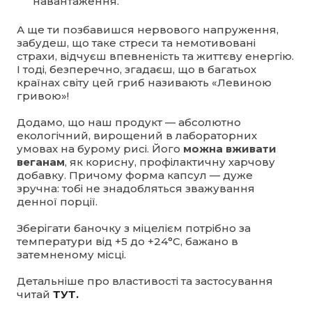
навантаження.
А ще ти позбавишся нервового напруження,
забудеш, що таке стреси та немотивовані
страхи, відчуєш впевненість та життєву енергію.
І тоді, безперечно, згадаєш, що в багатьох
країнах світу цей гриб називають «Левиною
гривою»!
Додамо, що наш продукт — абсолютно
екологічний, вирощений в лабораторних
умовах на бурому рисі. Його
можна вживати
веганам
, як корисну, профілактичну харчову
добавку. Причому форма капсул — дуже
зручна: тобі не знадобляться зважування
денної порції.
Зберігати баночку з міцелієм потрібно за
температури від +5 до +24°C, бажано в
затемненому місці.
Детальніше про властивості та застосування
читай
ТУТ.