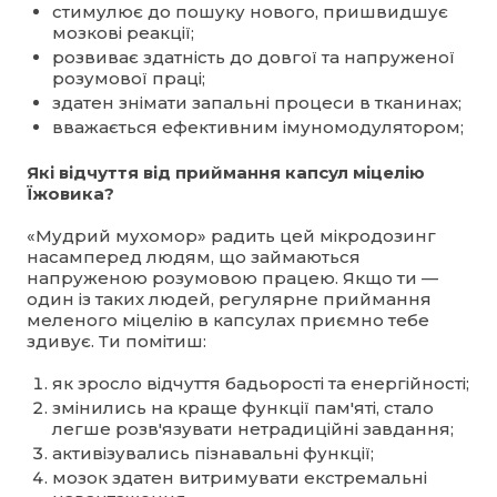
стимулює до пошуку нового, пришвидшує
мозкові реакції;
розвиває здатність до довгої та напруженої
розумової праці;
здатен знімати запальні процеси в тканинах;
вважається ефективним імуномодулятором;
Які відчуття від приймання капсул міцелію
Їжовика?
«Мудрий мухомор» радить цей мікродозинг
насамперед людям, що займаються
напруженою розумовою працею. Якщо ти —
один із таких людей, регулярне приймання
меленого міцелію в капсулах приємно тебе
здивує. Ти помітиш:
як зросло відчуття бадьорості та енергійності;
змінились на краще функції пам'яті, стало
легше розв'язувати нетрадиційні завдання;
активізувались пізнавальні функції;
мозок здатен витримувати екстремальні