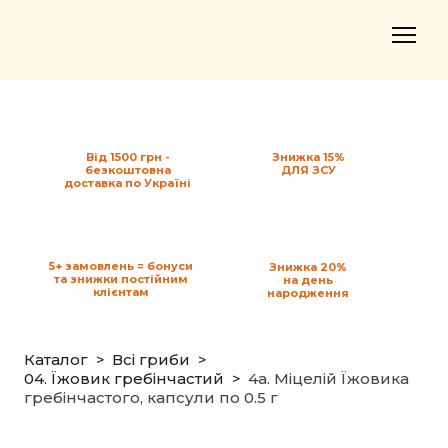
Від 1500 грн -
Знижка 15%
безкоштовна
ДЛЯ ЗСУ
доставка по Україні
5+ замовлень = бонуси
Знижка 20%
та знижки постійним
на день
клієнтам
народження
Каталог
Всі гриби
04. Їжовик гребінчастий
4a. Міцелій Їжовика
гребінчаcтого, капсули по 0.5 г