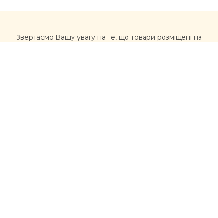
Звертаємо Вашу увагу на те, що товари розміщені на
сайті https://muxomor.com не є лікарськими засобами
та не можуть використовуватися для лікування та
діагностики будь-яких захворювань.
Перед використанням товарів, придбаних на сайті,
рекомендується звернутися за професійною
консультацією лікаря та уважно ознайомитися з
інструкцією виробника. Інформація, розміщена на
цьому сайті, не має розглядатися, як альтернатива
консультації лікаря, та несе ознайомлювальний
характер щодо асортименту товарів (склад, якості,
властивості). У разі виникнення проблем із здоров’ям,
вчасно звертайтеся до лікарів
Контакти