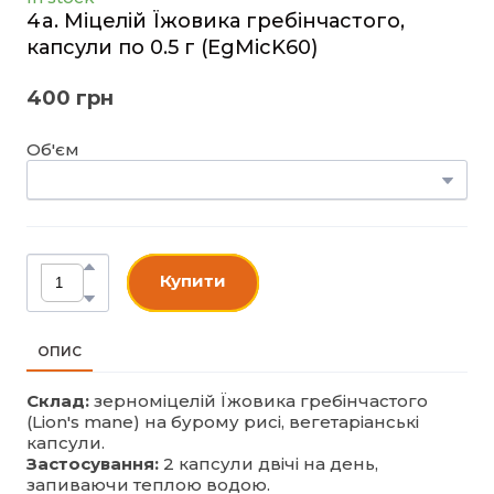
4a. Міцелій Їжовика гребінчаcтого,
капсули по 0.5 г
(EgMicK60)
400 грн
Об'єм
Купити
ОПИС
Склад:
зерноміцелій Їжовика гребінчастого
(Lion's mane) на бурому рисі, вегетаріанські
капсули.
Застосування:
2 капсули двічі на день,
запиваючи теплою водою.