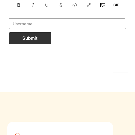
Submit
FastComments.com