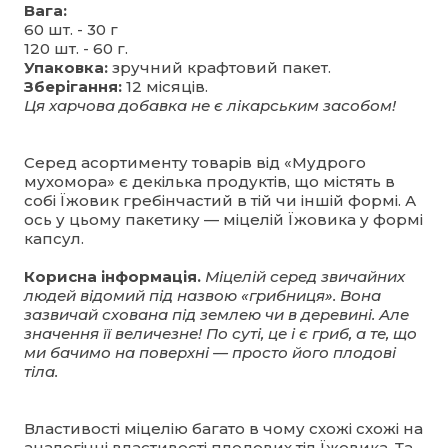
Вага:
60 шт. - 30 г
120 шт. - 60 г.
Упаковка:
зручний крафтовий пакет.
Зберігання:
12 місяців.
Ця харчова добавка не є лікарським засобом!
Серед асортименту товарів від «Мудрого
мухомора» є декілька продуктів, що містять в
собі Їжовик гребінчастий в тій чи іншій формі. А
ось у цьому пакетику — міцелій Їжовика у формі
капсул.
Корисна інформація.
Міцелій серед звичайних
людей відомий під назвою «грибниця». Вона
зазвичай схована під землею чи в деревині. Але
значення її величезне! По суті, це і є гриб, а те, що
ми бачимо на поверхні — просто його плодові
тіла.
Властивості міцелію багато в чому схожі схожі на
аналогічні властивості плодових тіл Їжовика. Та