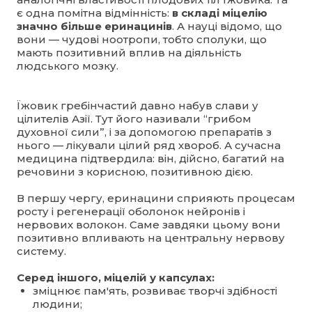
є одна помітна відмінність:
в складі міцелію
значно більше еринацинів
. А науці відомо, що
вони — чудові ноотропи, тобто сполуки, що
мають позитивний вплив на діяльність
людського мозку.
Їжовик гребінчастий давно набув слави у
цілителів Азії. Тут його називали “грибом
духовної сили”, і за допомогою препаратів з
нього — лікували цілий ряд хвороб. А сучасна
медицина підтвердила: він, дійсно, багатий на
речовини з корисною, позитивною дією.
В першу чергу, еринацини сприяють процесам
росту і регенерації оболонок нейронів і
нервових волокон. Саме завдяки цьому вони
позитивно впливають на центральну нервову
систему.
Серед іншого, міцелій у капсулах:
зміцнює пам'ять, розвиває творчі здібності
людини;