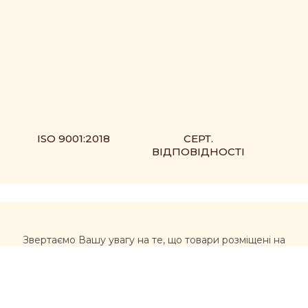
ISO 9001:2018
СЕРТ.
ВІДПОВІДНОСТІ
Звертаємо Вашу увагу на те, що товари розміщені на
сайті https://muxomor.com не є лікарськими засобами
та не можуть використовуватися для лікування та
діагностики будь-яких захворювань.