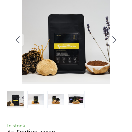
In stock
4z. Грибне какао