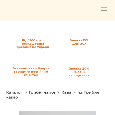
Від 1500 грн -
Знижка 15%
безкоштовна
ДЛЯ ЗСУ
доставка по Україні
5+ замовлень = бонуси
Знижка 20%
та знижки постійним
на день
клієнтам
народження
Каталог
Грибні напої
Кава
4z. Грибне
какао