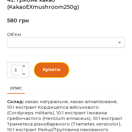
(KakaoEXmushroom250g)
580 грн
Об'єм
Купити
ОПИС
Склад:
какао натуральне, какао алкалізоване,
10:1 екстракт Кордицепса військового
(Cordyceps militaris), 10:1 екстракт Їжовика
гребінчастого (Hericium erinaceus), 10:1 екстракт
Траметеса різнобарвного (Trametes versicolor),
10:1 екстракт Рейші/Трутовика лакованого