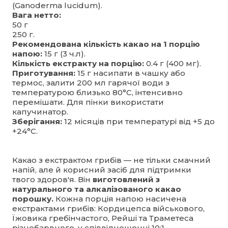
(Ganoderma lucidum).
Вага нетто:
50 г
250 г.
Рекомендована кількість какао на 1 порцію
напою:
15 г (3 ч.л).
Кількість екстракту на порцію:
0.4 г (400 мг).
Приготування:
15 г насипати в чашку або
термос, залити 200 мл гарячої води з
температурою близько 80°С, інтенсивно
перемішати. Для пінки використати
капучинатор.
Зберігання:
12 місяців при температурі від +5 до
+24°С.
Какао з екстрактом грибів — не тільки смачний
напій, але й корисний засіб для підтримки
твого здоров'я. Він
виготовлений з
натурального та алкалізованого какао
порошку.
Кожна порція напою насичена
екстрактами грибів: Кордицепса військового,
Їжовика гребінчастого, Рейші та Траметеса
різнобарвного, у співвідношенні 10:1.