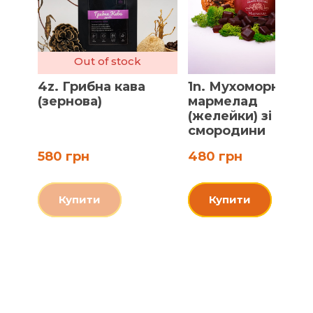
Out of stock
4z. Грибна кава
1n. Мухоморний
(зернова)
мармелад
(желейки) зі смак
смородини
580 грн
480 грн
Купити
Купити