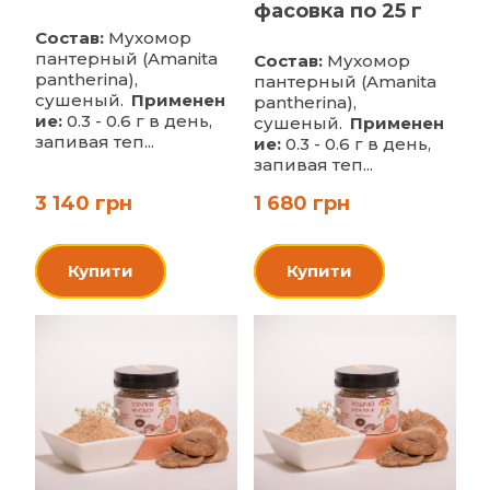
фасовка по 25 г
Состав:
Мухомор
пантерный (Amanita
Состав:
Мухомор
pantherina),
пантерный (Amanita
сушеный.
Применен
pantherina),
ие:
0.3 - 0.6 г в день,
сушеный.
Применен
запивая теп...
ие:
0.3 - 0.6 г в день,
запивая теп...
3 140 грн
1 680 грн
Купити
Купити