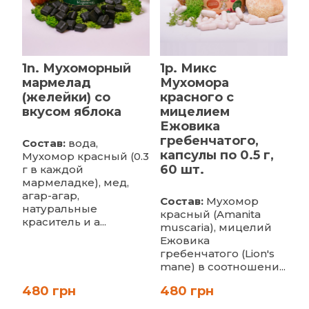
1n. Мухоморный
1p. Микс
мармелад
Мухомора
(желейки) со
красного с
вкусом яблока
мицелием
Ежовика
гребенчатого,
Состав:
вода,
капсулы по 0.5 г,
Мухомор красный (0.3
60 шт.
г в каждой
мармеладке), мед,
агар-агар,
Состав:
Мухомор
натуральные
красный (Amanita
краситель и а...
muscaria), мицелий
Ежовика
гребенчатого (Lion's
mane) в соотношени...
480 грн
480 грн