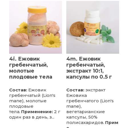
4i. Ежовик
4m. Ежовик
гребенчатый,
гребенчатый,
молотые
экстракт 10:1,
плодовые тела
капсулы по 0.5 г
Состав:
Ежовик
Состав:
экстракт
гребенчатый (Lion's
Ежовика
mane), молотые
гребенчатого (Lion's
плодовые
mane),
тела.
Применение:
2 г
вегетарианские
один раз в день, з...
капсулы, 50%
полисахаридов.
Прим
е...