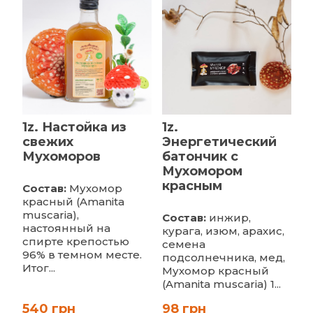
1z. Настойка из
1z.
свежих
Энергетический
Мухоморов
батончик с
Мухомором
красным
Состав:
Мухомор
красный (Amanita
muscaria),
Состав:
инжир,
настоянный на
курага, изюм, арахис,
спирте крепостью
семена
96% в темном месте.
подсолнечника, мед,
Итог...
Мухомор красный
(Amanita muscaria) 1...
540 грн
98 грн