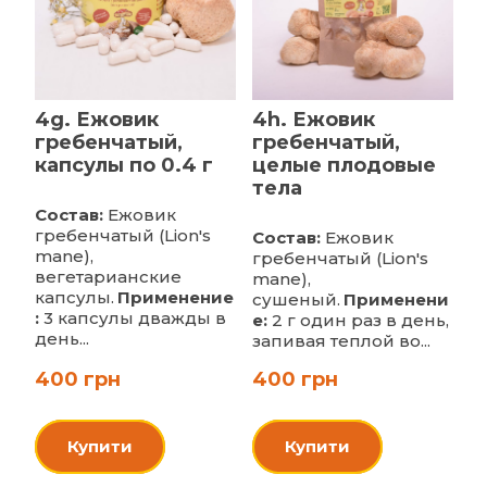
4g. Ежовик
4h. Ежовик
гребенчатый,
гребенчатый,
капсулы по 0.4 г
целые плодовые
тела
Состав:
Ежовик
гребенчатый (Lion's
Состав:
Ежовик
mane),
гребенчатый (Lion's
вегетарианские
mane),
капсулы.
Применение
сушеный.
Применени
:
3 капсулы дважды в
е:
2 г один раз в день,
день...
запивая теплой во...
400 грн
400 грн
Купити
Купити