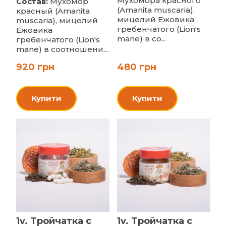
Мухомора красного
Состав:
Мухомор
(Amanita muscaria),
красный (Amanita
мицелий Ежовика
muscaria), мицелий
гребенчатого (Lion's
Ежовика
mane) в со...
гребенчатого (Lion's
mane) в соотношени...
920 грн
480 грн
Купити
Купити
1v. Тройчатка с
1v. Тройчатка с