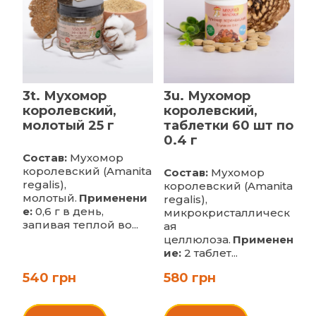
3t. Мухомор
3u. Мухомор
королевский,
королевский,
молотый 25 г
таблетки 60 шт по
0.4 г
Состав:
Мухомор
королевский (Amanita
Состав:
Мухомор
regalis),
королевский (Amanita
молотый.
Применени
regalis),
е:
0,6 г в день,
микрокристаллическ
запивая теплой во...
ая
целлюлоза.
Применен
ие:
2 таблет...
540 грн
580 грн