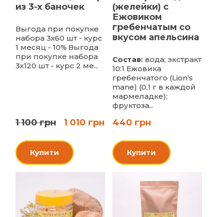
из 3-х баночек
(желейки) с
Ежовиком
гребенчатым со
Выгода при покупке
вкусом апельсина
набора 3х60 шт - курс
1 месяц - 10%
Выгода
при покупке набора
Состав:
вода; экстракт
3х120 шт - курс 2 ме...
10:1 Ежовика
гребенчатого (Lion's
mane) (0,1 г в каждой
мармеладке);
фруктоза...
1 100 грн
1 010 грн
440 грн
Купити
Купити