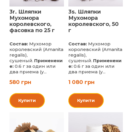
3r. Шляпки
3s. Шляпки
Мухомора
Мухомора
королевского,
королевского, 50
фасовка по 25 г
г
Состав:
Мухомор
Состав:
Мухомор
королевский (Amanita
королевский (Amanita
regalis),
regalis),
сушеный.
Применени
сушеный.
Применени
е:
0.6 г за один или
е:
0.6 г за один или
два приема (у...
два приема (у...
580 грн
1 080 грн
Купити
Купити