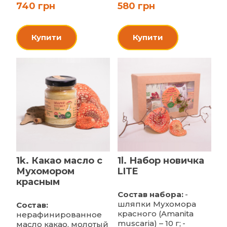
740 грн
580 грн
Купити
Купити
1k. Какао масло с
1l. Набор новичка
Мухомором
LITE
красным
Состав набора:
-
шляпки Мухомора
Состав:
красного (Amanita
нерафинированное
muscaria) – 10 г;
-
масло какао, молотый