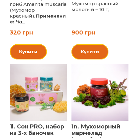
Мухомор красный
гриб Amanita muscaria
молотый – 10 г;
(Мухомор
красный).
Применени
е:
На...
320 грн
900 грн
Купити
Купити
1l. Сон PRO, набор
1n. Мухоморный
из 3-х баночек
мармелад