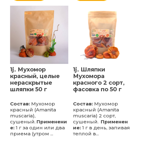
1j. Мухомор
1j. Шляпки
красный, целые
Мухомора
нераскрытые
красного 2 сорт,
шляпки 50 г
фасовка по 50 г
Состав:
Мухомор
Состав:
Мухомор
красный (Amanita
красный (Amanita
muscaria),
muscaria) 2 сорт,
сушеный.
Применени
сушеный.
Применен
е:
1 г за один или два
ие:
1 г в день, запивая
приема (утром ...
теплой в...