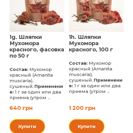
1g. Шляпки
1h. Шляпки
Мухомора
Мухомора
красного, фасовка
красного, 100 г
по 50 г
Состав:
Мухомор
красный (Amanita
Состав:
Мухомор
muscaria),
красный (Amanita
сушеный.
Применени
muscaria),
е:
1 г за один или два
сушеный.
Применени
приема (утром ...
е:
1 г за один или два
приема (утром ...
640 грн
1 200 грн
Купити
Купити