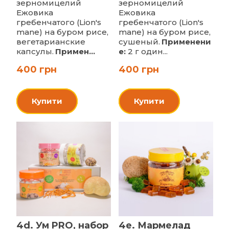
зерномицелий
зерномицелий
Ежовика
Ежовика
гребенчатого (Lion's
гребенчатого (Lion's
mane) на буром рисе,
mane) на буром рисе,
вегетарианские
сушеный.
Применени
капсулы.
Примен...
е:
2 г один...
400 грн
400 грн
Купити
Купити
4d. Ум PRO, набор
4e. Мармелад