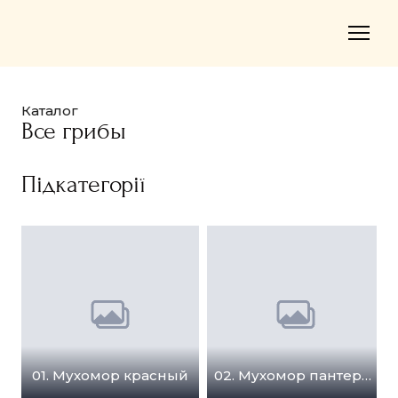
Каталог
Все грибы
Підкатегорії
01. Мухомор красный
02. Мухомор пантерный