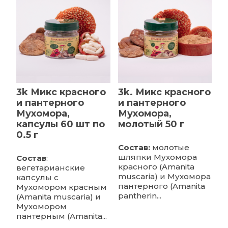
3k Микс красного
3k. Микс красного
и пантерного
и пантерного
Мухомора,
Мухомора,
капсулы 60 шт по
молотый 50 г
0.5 г
Состав:
молотые
шляпки Мухомора
Состав
:
красного (Amanita
вегетарианские
muscaria) и Мухомора
капсулы с
пантерного (Amanita
Мухомором красным
pantherin...
(Amanita muscaria) и
Мухомором
пантерным (Amanita...