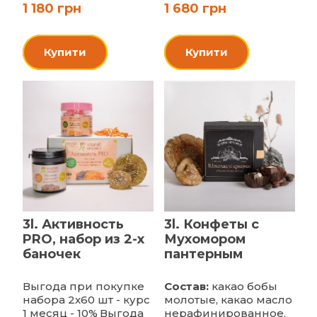
1 180 грн
1 680 грн
Купити
Купити
3l. Активность
3l. Конфеты с
PRO, набор из 2-х
Мухомором
баночек
пантерным
Выгода при покупке
Состав:
какао бобы
набора 2х60 шт - курс
молотые, какао масло
1 месяц - 10%
Выгода
нерафинированное,