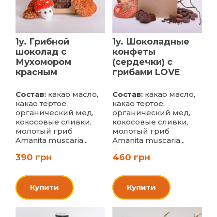
1y. Грибной
1y. Шоколадные
шоколад с
конфеты
Мухомором
(сердечки) с
красным
грибами LOVE
Состав:
какао масло,
Состав:
какао масло,
какао тертое,
какао тертое,
органический мед,
органический мед,
кокосовые сливки,
кокосовые сливки,
молотый гриб
молотый гриб
Amanita muscaria...
Amanita muscaria...
390 грн
460 грн
Купити
Купити