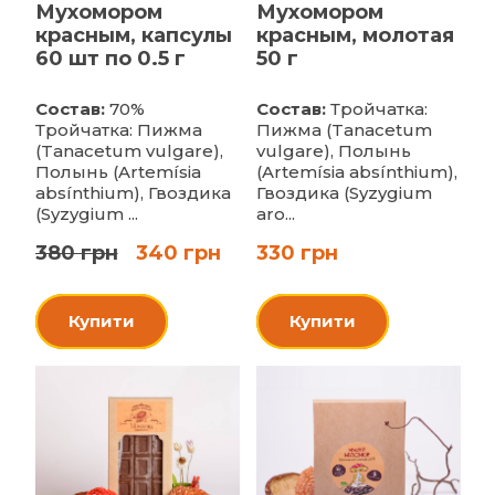
Мухомором
Мухомором
красным, капсулы
красным, молотая
60 шт по 0.5 г
50 г
Состав:
70%
Состав:
Тройчатка:
Тройчатка: Пижма
Пижма (Tanacetum
(Tanacetum vulgare),
vulgare), Полынь
Полынь (Artemísia
(Artemísia absínthium),
absínthium), Гвоздика
Гвоздика (Syzygium
(Syzygium ...
aro...
380 грн
340 грн
330 грн
Купити
Купити