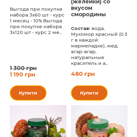
(желейки) со
вкусом
Выгода при покупке
смородины
набора 3х60 шт - курс
1 месяц - 10%
Выгода
при покупке набора
Состав:
вода,
3х120 шт - курс 2 ме...
Мухомор красный (0.3
г в каждой
мармеладке), мед,
агар-агар,
натуральные
краситель и а...
1 300 грн
480 грн
1 190 грн
Купити
Купити