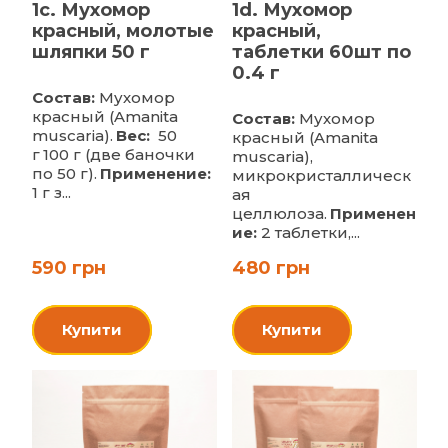
1c. Мухомор
1d. Мухомор
красный, молотые
красный,
шляпки 50 г
таблетки 60шт по
0.4 г
Состав:
Мухомор
красный (Amanita
Состав:
Мухомор
muscaria).
Вес:
50
красный (Amanita
г
100 г (две баночки
muscaria),
по 50 г).
Применение:
микрокристаллическ
1 г з...
ая
целлюлоза.
Применен
ие:
2 таблетки,...
590 грн
480 грн
Купити
Купити