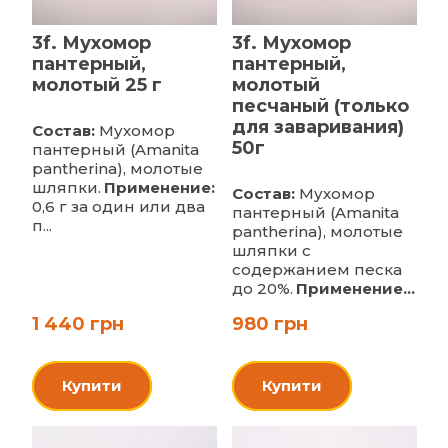
3f. Мухомор
3f. Мухомор
пантерный,
пантерный,
молотый 25 г
молотый
песчаный (только
для заваривания)
Состав:
Мухомор
50г
пантерный (Amanita
pantherina), молотые
шляпки.
Применение:
Состав:
Мухомор
0,6 г за один или два
пантерный (Amanita
п...
pantherina), молотые
шляпки с
содержанием песка
до 20%.
Применение...
1 440 грн
980 грн
Купити
Купити