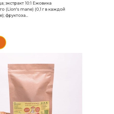
а; экстракт 10:1 Ежовика
о (Lion's mane) (0,1 г в каждой
; фруктоза...