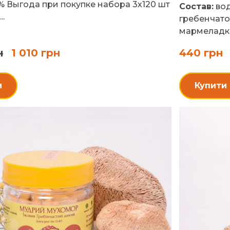
%
Выгода при покупке набора 3х120 шт
Состав:
вод
..
гребенчатог
мармеладке)
н
1 010 грн
440 грн
и
Купити