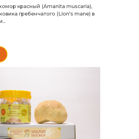
омор красный (Amanita muscaria),
овика гребенчатого (Lion's mane) в
..