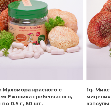
с Мухомора красного с
1q. Микс
м Ежовика гребенчатого,
мицелия
по 0.5 г, 60 шт.
капсулы 