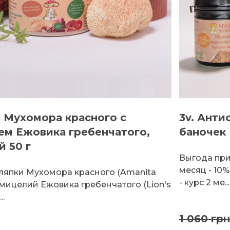
с Мухомора красного с
3v. Анти
м Ежовика гребенчатого,
баночек
 50 г
Выгода при 
месяц - 10%
япки Мухомора красного (Amanita
- курс 2 ме...
, мицелий Ежовика гребенчатого (Lion's
..
1 060 грн