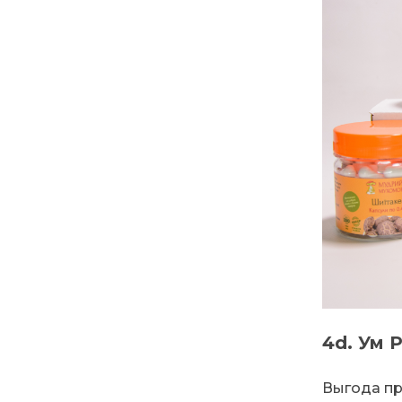
4d. Ум 
Выгода при