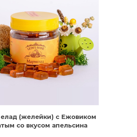
мелад (желейки) с Ежовиком
атым со вкусом апельсина