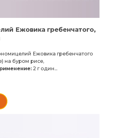
елий Ежовика гребенчатого,
й
рномицелий Ежовика гребенчатого
e) на буром рисе,
рименение:
2 г один...