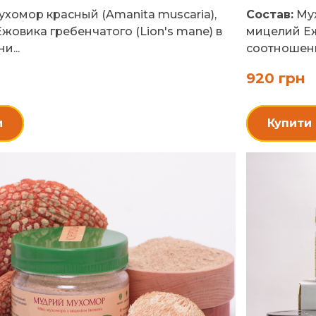
хомор красный (Amanita muscaria),
Состав:
Мух
жовика гребенчатого (Lion's mane) в
мицелий Еж
и...
соотношени.
920 грн
и
Купити