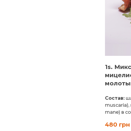
1s. Мик
мицелие
молотый
Состав:
шл
muscaria)
mane) в со.
480 грн