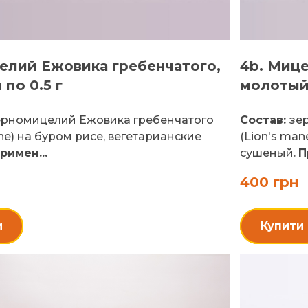
елий Ежовика гребенчатого,
4b. Миц
 по 0.5 г
молоты
рномицелий Ежовика гребенчатого
Состав:
зе
ne) на буром рисе, вегетарианские
(Lion's man
римен...
сушеный.
П
400 грн
и
Купити