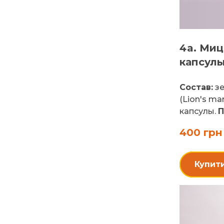
4a. Миц
капсулы
Состав:
зе
(Lion's ma
капсулы.
П
400 грн
Купит