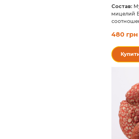
Состав:
Му
мицелий Е
соотношен
480 грн
Купит