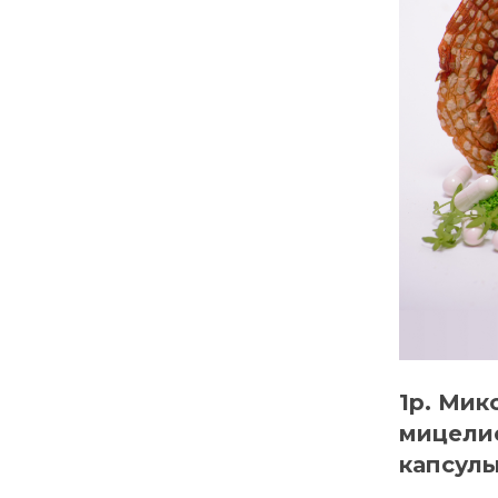
1p. Мик
мицелие
капсулы 