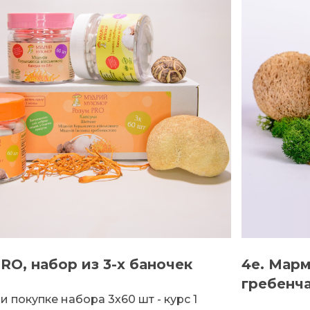
PRO, набор из 3-х баночек
4e. Мар
гребенч
 покупке набора 3х60 шт - курс 1