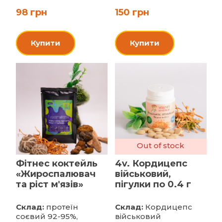
98 грн
150 грн
Купити
Купити
Out of stock
Фітнес коктейль
4v. Кордицепс
«Жироспалювач
військовий,
та ріст м'язів»
пігулки по 0.4 г
Склад:
протеїн
Склад:
Кордицепс
соєвий 92-95%,
військовий