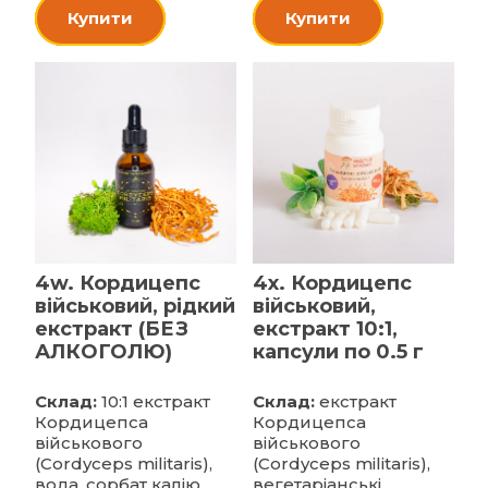
Купити
Купити
4w. Кордицепс
4x. Кордицепс
військовий, рідкий
військовий,
екстракт (БЕЗ
екстракт 10:1,
АЛКОГОЛЮ)
капсули по 0.5 г
Склад:
10:1 екстракт
Склад:
екстракт
Кордицепса
Кордицепса
військового
військового
(Cordyceps militaris),
(Cordyceps militaris),
вода, сорбат калію,
вегетаріанські