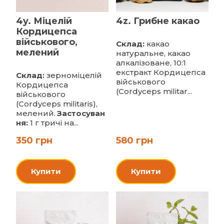
4y. Міцелій
4z. Грибне какао
Кордицепса
військового,
Склад:
какао
мелений
натуральне, какао
алкалізоване, 10:1
екстракт Кордицепса
Склад:
зерноміцелій
військового
Кордицепса
(Cordyceps militar...
військового
(Cordyceps militaris),
мелений.
Застосуван
ня:
1 г тричі на...
350 грн
580 грн
Купити
Купити