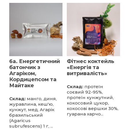
6a. Енергетичний
Фітнес коктейль
батончик з
«Енергія та
Агаріком,
витривалість»
Кордицепсом та
Майтаке
Склад:
протеїн
соєвий 92-95%,
протеїн кунжутний,
Склад:
манго, диня,
кокосовий цукор,
журавлина, кеш'ю,
кокосові вершки 30%,
кунжут, мед, Агарік
гуарана харчо...
бразильський
(Agaricus
subrufescens) 1 г, ...