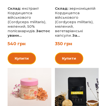
Склад:
екстракт
Склад:
зерноміцелій
Кордицепса
Кордицепса
військового
військового
(Cordyceps militaris),
(Cordyceps militaris),
мелений, 50%
мелений,
полісахаридів.
Застос
вегетаріанські
уванн...
капсули.
За...
540 грн
350 грн
Купити
Купити