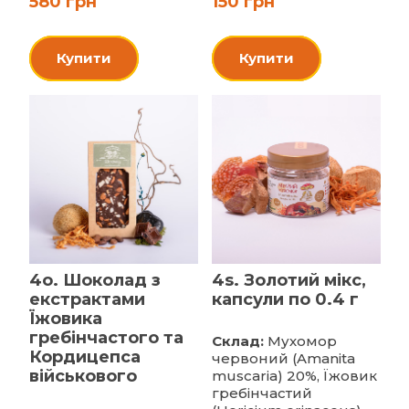
580 грн
150 грн
Купити
Купити
4o. Шоколад з
4s. Золотий мікс,
екстрактами
капсули по 0.4 г
Їжовика
гребінчастого та
Склад:
Мухомор
Кордицепса
червоний (Amanita
військового
muscaria) 20%, Їжовик
гребінчастий