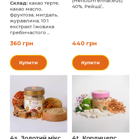
(Hericium erinaceus)
Склад:
какао терте,
40%, Рейші/...
какао масло,
фруктоза, мигдаль,
журавлина, 10:1
екстракт Їжовика
гребінчастого ...
360 грн
440 грн
Купити
Купити
4s. Золотий мікс,
4t. Кордицепс