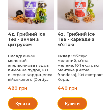
4z. Грибний Ice
4z. Грибний Ice
Tea - анчан з
Tea - каркаде з
цитрусом
м'ятою
Склад:
анчан
Склад:
гібіскус
мелений,
мелений, м’ята
апельсинова пудра,
мелена, 10:1 екстракт
лимонна пудра, 10:1
Майтаке (Grifola
екстракт Кордицепса
frondosa), 10:1 екстракт
військового (Cordy...
Корд...
480 грн
440 грн
Купити
Купити