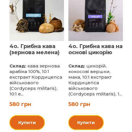
4o. Грибна кава
4o. Грибна кава на
(зернова мелена)
основі цикорію
Склад:
кава зернова
Склад:
цикорій,
арабіка 100%, 10:1
кокосові вершки,
екстракт Кордицепса
мака, 10:1 екстракт
військового
Кордицепса
(Cordyceps militaris),
військового
10:1 е...
(Cordyceps militaris), 1...
580 грн
580 грн
Купити
Купити