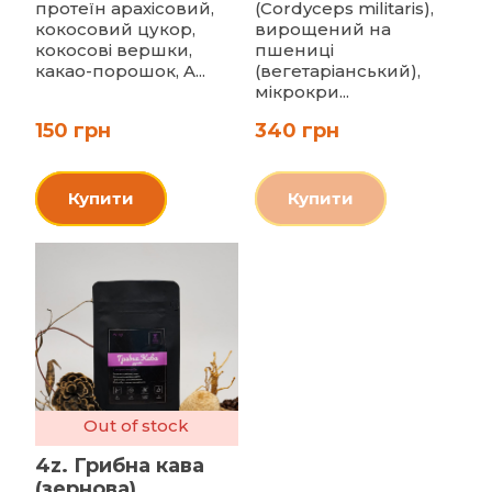
протеїн арахісовий,
(Cordyceps militaris),
кокосовий цукор,
вирощений на
кокосові вершки,
пшениці
какао-порошок, A...
(вегетаріанський),
мікрокри...
150 грн
340 грн
Купити
Купити
Out of stock
4z. Грибна кава
(зернова)