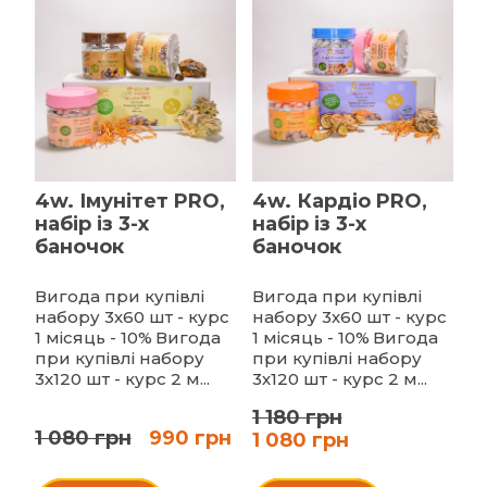
4w. Імунітет PRO,
4w. Кардіо PRO,
набір із 3-х
набір із 3-х
баночок
баночок
Вигода при купівлі
Вигода при купівлі
набору 3х60 шт - курс
набору 3х60 шт - курс
1 місяць - 10%
Вигода
1 місяць - 10%
Вигода
при купівлі набору
при купівлі набору
3х120 шт - курс 2 м...
3х120 шт - курс 2 м...
1 180 грн
1 080 грн
990 грн
1 080 грн