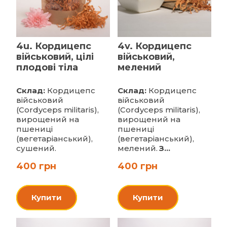
4u. Кордицепс
4v. Кордицепс
військовий, цілі
військовий,
плодові тіла
мелений
Склад:
Кордицепс
Склад:
Кордицепс
військовий
військовий
(Cordyceps militaris),
(Cordyceps militaris),
вирощений на
вирощений на
пшениці
пшениці
(вегетаріанський),
(вегетаріанський),
сушений.
мелений.
З...
400 грн
400 грн
Купити
Купити