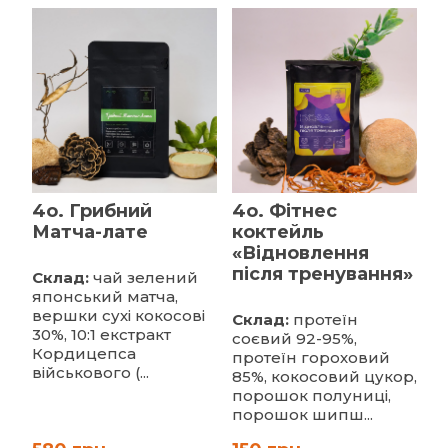
4o. Грибний
4o. Фітнес
Матча-лате
коктейль
«Відновлення
після тренування»
Склад:
чай зелений
японський матча,
вершки сухі кокосові
Склад:
протеїн
30%, 10:1 екстракт
соєвий 92-95%,
Кордицепса
протеїн гороховий
військового (...
85%, кокосовий цукор,
порошок полуниці,
порошок шипш...