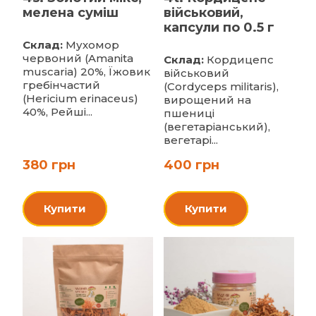
мелена суміш
військовий,
капсули по 0.5 г
Склад:
Мухомор
червоний (Amanita
Склад:
Кордицепс
muscaria) 20%, Їжовик
військовий
гребінчастий
(Cordyceps militaris),
(Hericium erinaceus)
вирощений на
40%, Рейші...
пшениці
(вегетаріанський),
вегетарі...
380 грн
400 грн
Купити
Купити