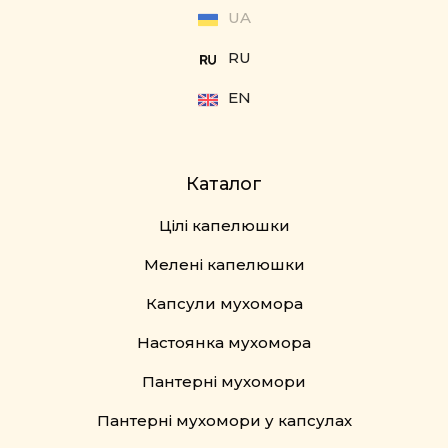
UA
RU
EN
Каталог
Цілі капелюшки
Мелені капелюшки
Капсули мухомора
Настоянка мухомора
Пантерні мухомори
Пантерні мухомори у капсулах