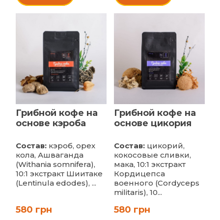
Грибной кофе на
Грибной кофе на
основе кэроба
основе цикория
Состав:
кэроб, орех
Состав:
цикорий,
кола, Ашваганда
кокосовые сливки,
(Withania somnifera),
мака, 10:1 экстракт
10:1 экстракт Шиитаке
Кордицепса
(Lentinula edodes), ...
военного (Cordyceps
militaris), 10...
580 грн
580 грн