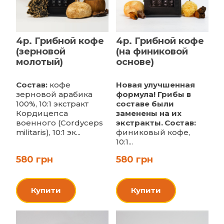
4p. Грибной кофе
4p. Грибной кофе
(зерновой
(на финиковой
молотый)
основе)
Состав:
кофе
Новая улучшенная
зерновой арабика
формула! Грибы в
100%, 10:1 экстракт
составе были
Кордицепса
заменены на их
военного (Cordyceps
экстракты.
Состав:
militaris), 10:1 эк...
финиковый кофе,
10:1...
580 грн
580 грн
Купити
Купити