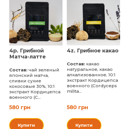
4p. Грибной
4z. Грибное какао
Матча-латте
Состав:
какао
натуральное, какао
Состав:
чай зеленый
алкализованное, 10:1
японский матча,
экстракт Кордицепса
сливки сухие
военного (Cordyceps
кокосовые 30%, 10:1
milita...
экстракт Кордицепса
военного (C...
580 грн
580 грн
Купити
Купити