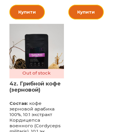
Купити
Купити
Out of stock
4z. Грибной кофе
(зерновой)
Состав:
кофе
зерновой арабика
100%, 10:1 экстракт
Кордицепса
военного (Cordyceps
militaris), 10:1 эк...