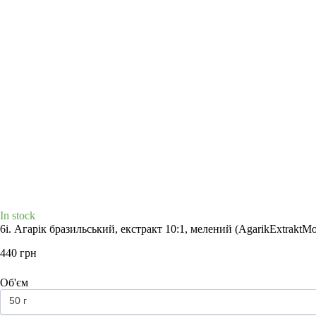
+3
In stock
6i. Агарік бразильський, екстракт 10:1, мелений
(AgarikExtraktMo
440 грн
Об'єм