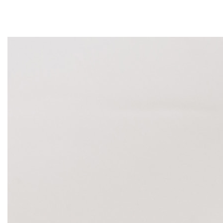
багато відгуків про те, що такий мікродозинг полегшує стан астм
Протипоказаннями до його вживання є вагітність чи період лактац
Вам також може сподобатися