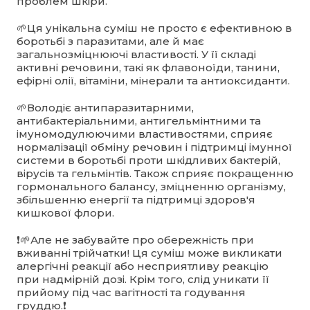
проблем шкіри.
🌱Ця унікальна суміш не просто є ефективною в
боротьбі з паразитами, але й має
загальнозміцнюючі властивості. У її складі
активні речовини, такі як флавоноїди, танини,
ефірні олії, вітаміни, мінерали та антиоксиданти.
🌱Володіє антипаразитарними,
антибактеріальними, антигельмінтними та
імуномодулюючими властивостями, сприяє
нормалізації обміну речовин і підтримці імунної
системи в боротьбі проти шкідливих бактерій,
вірусів та гельмінтів. Також сприяє покращенню
гормонального балансу, зміцненню організму,
збільшенню енергії та підтримці здоров'я
кишкової флори.
❗️🌱Але не забувайте про обережність при
вживанні трійчатки! Ця суміш може викликати
алергічні реакції або несприятливу реакцію
при надмірній дозі. Крім того, слід уникати її
прийому під час вагітності та годування
груддю.❗️