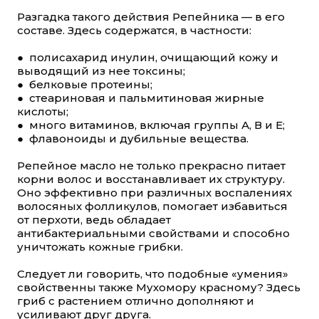
Разгадка такого действия Репейника — в его
составе. Здесь содержатся, в частности:
● полисахарид инулин, очищающий кожу и
выводящий из нее токсины;
● белковые протеины;
● стеариновая и пальмитиновая жирные
кислоты;
● много витаминов, включая группы А, В и Е;
● флавоноиды и дубильные вещества.
Репейное масло не только прекрасно питает
корни волос и восстанавливает их структуру.
Оно эффективно при различных воспалениях
волосяных фолликулов, помогает избавиться
от перхоти, ведь обладает
антибактериальными свойствами и способно
уничтожать кожные грибки.
Следует ли говорить, что подобные «умения»
свойственны также Мухомору красному? Здесь
гриб с растением отлично дополняют и
усиливают друг друга.