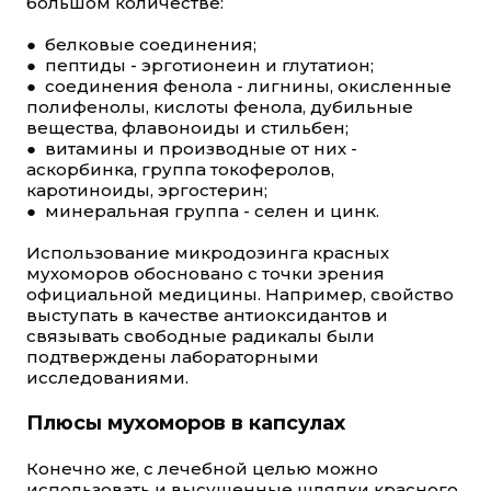
большом количестве:
● белковые соединения;
● пептиды - эрготионеин и глутатион;
● соединения фенола - лигнины, окисленные
полифенолы, кислоты фенола, дубильные
вещества, флавоноиды и стильбен;
● витамины и производные от них -
аскорбинка, группа токоферолов,
каротиноиды, эргостерин;
● минеральная группа - селен и цинк.
Использование микродозинга красных
мухоморов обосновано с точки зрения
официальной медицины. Например, свойство
выступать в качестве антиоксидантов и
связывать свободные радикалы были
подтверждены лабораторными
исследованиями.
Плюсы мухоморов в капсулах
Конечно же, с лечебной целью можно
использовать и высушенные шляпки красного