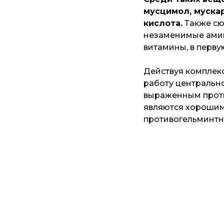
мусцимол, мускар
кислота.
Также сю
незаменимые амин
витамины, в перву
Действуя комплекс
работу центральн
выраженным прот
являются хорошим
противогельминтн