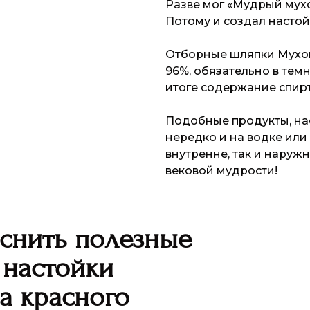
Разве мог «Мудрый мух
Потому и создал настой
Отборные шляпки Мухом
96%, обязательно в темн
итоге содержание спирт
Подобные продукты, нас
нередко и на водке или
внутренне, так и наруж
вековой мудрости!
снить полезные
 настойки
а красного