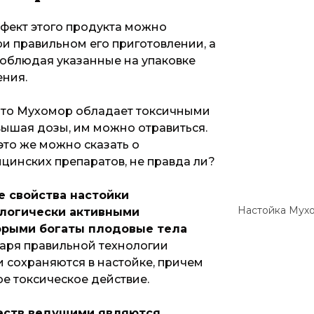
фект этого продукта можно
ри правильном его приготовлении, а
соблюдая указанные на упаковке
ения.
 что Мухомор обладает токсичными
вышая дозы, им можно отравиться.
 это же можно сказать о
цинских препаратов, не правда ли?
 свойства настойки
Настойка Мух
логически активными
орыми богаты плодовые тела
аря правильной технологии
 сохраняются в настойке, причем
ое токсическое действие.
еств ведущими являются