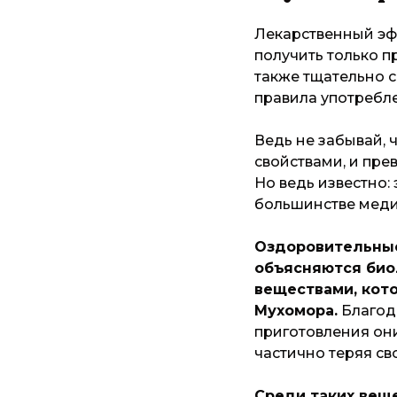
Лекарственный эф
получить только п
также тщательно 
правила употребл
Ведь не забывай,
свойствами, и пре
Но ведь известно:
большинстве меди
Оздоровительные
объясняются био
веществами, кот
Мухомора.
Благод
приготовления они
частично теряя св
Среди таких вещ