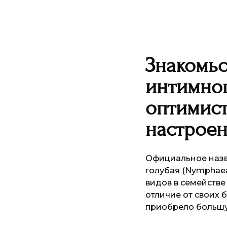
Знакомьс
интимно
оптимист
настрое
Официальное назв
голубая (Nymphaea 
видов в семействе
отличие от своих 
приобрело большу