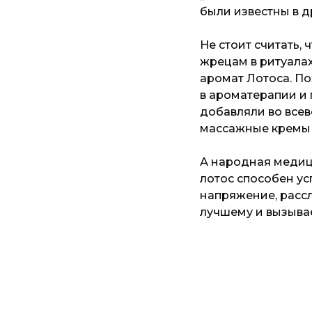
были известны в д
Не стоит считать, 
жрецам в ритуалах
аромат Лотоса. П
в ароматерапии и
добавляли во все
массажные кремы 
А народная медици
лотос способен ус
напряжение, рассл
лучшему и вызыва