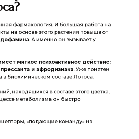
оса?
енная фармакология. И большая работа на
укты на основе этого растения повышают
-
дофамина
. А именно он вызывает у
.
имеет мягкое психоактивное действие:
епрессанта и афродизиака
. Уже понятен
та в биохимическом составе Лотоса.
й, находящихся в составе этого цветка,
оцессе метаболизма он быстро
рецепторы, «подающие команду» на