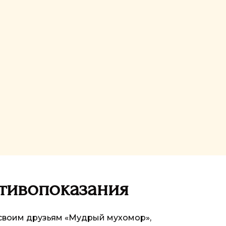
тивопоказания
 своим друзьям «Мудрый мухомор»,