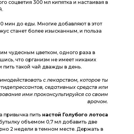
хого соцветия 300 мл кипятка и настаивая в
й.
30 мин до еды. Многие добавляют в этот
вкус станет более изысканным, и польза
тим чудесным цветком, одного раза в
шись, что организм не имеет никаких
и пить такой чай дважды в день.
имодействовать с лекарством, которое ты
нтидепрессантов, седативных средств или
ьзования ими проконсультируйся со своим
врачом.
а привычка пить
настой Голубого лотоса
в бутылку объемом 0,7 мл добавить две
рно 2 недели в темном месте. Держать в