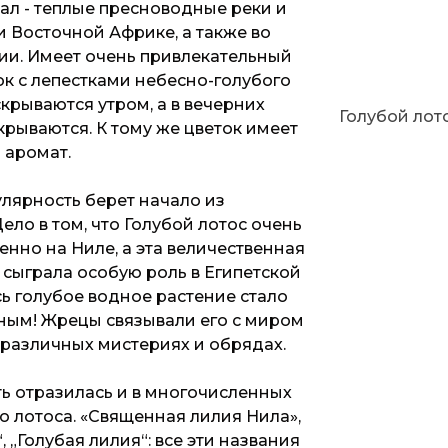
ал - теплые пресноводные реки и
и Восточной Африке, а также во
ии. Имеет очень привлекательный
ок с лепестками небесно-голубого
скрываются утром, а в вечерних
Голубой лот
крываются. К тому же цветок имеет
 аромат.
улярность берет начало из
ело в том, что Голубой лотос очень
нно на Ниле, а эта величественная
, сыграла особую роль в Египетской
ь голубое водное растение стало
ным! Жрецы связывали его с миром
в различных мистериях и обрядах.
ь отразилась и в многочисленных
о лотоса. «Священная лилия Нила»,
, „Голубая лилия“: все эти названия