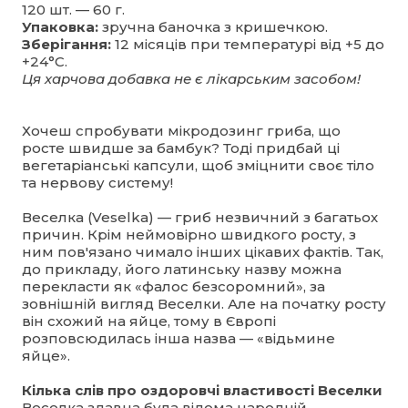
120 шт. — 60 г.
Упаковка:
зручна баночка з кришечкою.
Зберігання:
12 місяців при температурі від +5 до
+24°С.
Ця харчова добавка не є лікарським засобом!
Хочеш спробувати мікродозинг гриба, що
росте швидше за бамбук? Тоді придбай ці
вегетаріанські капсули, щоб зміцнити своє тіло
та нервову систему!
Веселка (Veselka) — гриб незвичний з багатьох
причин. Крім неймовірно швидкого росту, з
ним пов'язано чимало інших цікавих фактів. Так,
до прикладу, його латинську назву можна
перекласти як «фалос безсоромний», за
зовнішній вигляд Веселки. Але на початку росту
він схожий на яйце, тому в Європі
розповсюдилась інша назва — «відьмине
яйце».
Кілька слів про оздоровчі властивості Веселки
Веселка здавна була відома народній