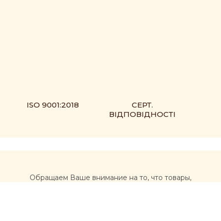
ISO 9001:2018
СЕРТ.
ВІДПОВІДНОСТІ
Обращаем Ваше внимание на то, что товары,
размещенные на сайте https://muxomor.com, не
являются лекарственными средствами и не могут
использоваться для лечения и диагностики каких-либо
заболеваний.