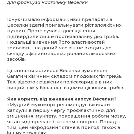
для француза настоянку Веселки.
Існує чимало інформації, ніби препарати з
Веселки здатні пригальмувати ріст злоякісних
пухлин. Проте сучасні дослідження
підтвердили лише протизапальну дію гриба.
Подальші вивчення його властивостей
тривають, і на даний час він не входить до
складу офіційно зареєстрованих лікарських
засобів.
Ці та інші властивості Веселки зумовлені
багатим хімічним складом плодових тіл гриба.
Так, відсоток рідкісних полісахаридів в них
вищий, ніж у більшості відомих цілющих грибів.
Яка користь від вживання капсул Веселки?
«Мудрий мухомор» рекомендує вживати
капсули в першу чергу профілактично, для
зміцнення імунітету, покращення роботи мозку,
як антидепресант і загалом ноотроп. Поряд з
тим, цей мікродозинг стане в пригоді також в
інших ситуаціях: