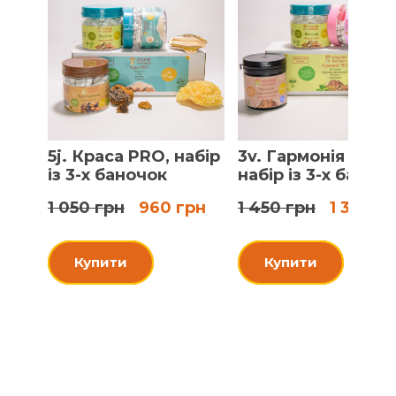
5j. Краса PRO, набір
3v. Гармонія PRO,
із 3-х баночок
набір із 3-х баноч
1 050 грн
960 грн
1 450 грн
1 330 г
Купити
Купити