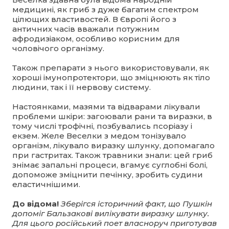
медицині, як гриб з дуже багатим спектром
цілющих властивостей. В Європі його з
античних часів вважали потужним
афродизіаком, особливо корисним для
чоловічого організму.
Також препарати з нього використовували, як
хороші імунопротектори, що зміцнюють як тіло
людини, так і її нервову систему.
Настоянками, мазями та відварами лікували
проблеми шкіри: загоювали рани та виразки, в
тому числі трофічні, позбувались псоріазу і
екзем. Желе Веселки з медом тонізувало
організм, лікувало виразку шлунку, допомагало
при гастритах. Також травники знали: цей гриб
знімає запальні процеси, вгамує суглобні болі,
допоможе зміцнити печінку, зробить судини
еластичнішими.
До відома!
Зберігся історичний факт, що Пушкін
допоміг Бальзакові вилікувати виразку шлунку.
Для цього російський поет власноруч приготував