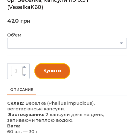
(VeselkaK60)
420 грн
Об'єм
Купити
ОПИСАНИЕ
Склад:
Веселка (Phallus impudicus),
вегетаріанські капсули.
Застосування:
2 капсули двічі на день,
запиваючи теплою водою.
Вага:
60 шт. — 30 г