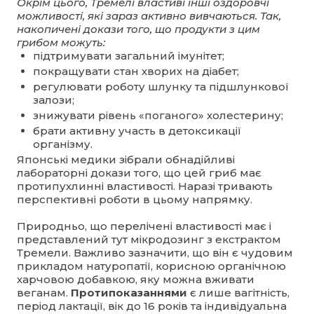
Окрім цього, Тремелі властиві інші оздоровчі
можливості, які зараз активно вивчаються. Так,
накопичені докази того, що продукти з цим
грибом можуть:
підтримувати загальний імунітет;
покращувати стан хворих на діабет;
регулювати роботу шлунку та підшлункової
залози;
знижувати рівень «поганого» холестерину;
брати активну участь в детоксикації
організму.
Японські медики зібрали обнадійливі
лабораторні докази того, що цей гриб має
протипухлинні властивості. Наразі тривають
перспективні роботи в цьому напрямку.
Природньо, що перелічені властивості має і
представлений тут мікродозинг з екстрактом
Тремели. Важливо зазначити, що він є чудовим
прикладом натуропатії, корисною органічною
харчовою добавкою, яку можна вживати
веганам.
Протипоказаннями
є лише вагітність,
період лактації, вік до 16 років та індивідуальна