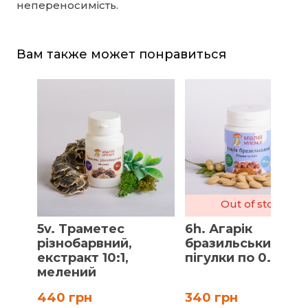
непереносимість.
Вам также может понравиться
Out of stock
5v. Траметес
6h. Агарік
різнобарвний,
бразильський,
екстракт 10:1,
пігулки по 0.4 г
мелений
440 грн
340 грн