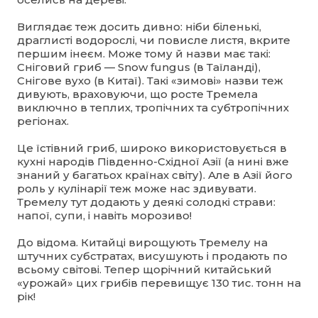
Виглядає теж досить дивно: ніби біленькі,
драглисті водорослі, чи повисле листя, вкрите
першим інеєм. Може тому й назви має такі:
Сніговий гриб — Snow fungus (в Таїланді),
Снігове вухо (в Китаї). Такі «зимові» назви теж
дивують, враховуючи, що росте Тремела
виключно в теплих, тропічних та субтропічних
регіонах.
Це їстівний гриб, широко використовується в
кухні народів Південно-Східної Азії (а нині вже
знаний у багатьох країнах світу). Але в Азії його
роль у кулінарії теж може нас здивувати.
Тремелу тут додають у деякі солодкі страви:
напої, супи, і навіть морозиво!
До відома. Китайці вирощують Тремелу на
штучних субстратах, висушують і продають по
всьому світові. Тепер щорічний китайський
«урожай» цих грибів перевищує 130 тис. тонн на
рік!