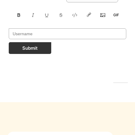
Submit
FastComments.com