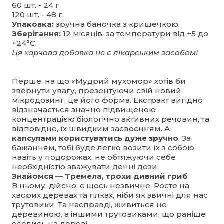
60 шт. - 24 г
120 шт. - 48 г.
Упаковка:
зручна баночка з кришечкою.
Зберігання:
12 місяців, за температури від +5 до
+24°C.
Ця харчова добавка не є лікарським засобом!
Перше, на що «Мудрий мухомор» хотів би
звернути увагу, презентуючи свій новий
мікродозинг, це його форма. Екстракт вигідно
відзначається значно підвищеною
концентрацією біологічно активних речовин, та
відповідно, їх швидким засвоєнням. А
капсулами користуватись дуже зручно
. За
бажанням, тобі буде легко возити їх з собою
навіть у подорожах, не обтяжуючи себе
необхідністю зважувати денні дози.
Знайомся — Тремела, трохи дивний гриб
В ньому, дійсно, є щось незвичне. Росте на
хворих деревах та гілках, ніби як звичні для нас
трутовики. Та насправді, живиться не
деревиною, а іншими трутовиками, що раніше
оселись на дереві.