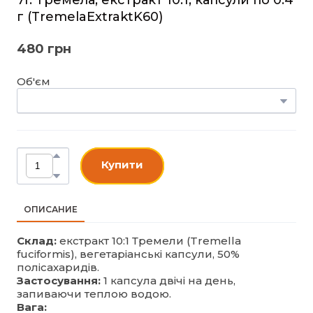
г
(TrеmelaExtraktK60)
480 грн
Об'єм
Купити
ОПИСАНИЕ
Склад:
екстракт 10:1 Тремели (Tremella
fuciformis), вегетаріанські капсули, 50%
полісахаридів.
Застосування:
1 капсула двічі на день,
запиваючи теплою водою.
Вага: