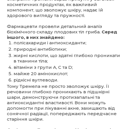
косметичних продуктах, як важливий
компонент, що зволожує шкіру, надає їй
здорового вигляду та пружності.
Фармацевти провели детальний аналіз
біохімічного складу плодових тіл гриба.
Серед
іншого, в них знайдено:
полісахариди і антиоксиданти;
природні антибіотики;
жирні кислоти, що здатні глибоко проникати
в тканини тіла;
вітаміни з групи А, С та D;
майже 20 амінокислот;
рідкісні вуглеводи.
Тому Тремела не просто зволожує шкіру. Її
речовини глибоко проникають в підшкірні
шари, демонструючи протизапальні та
антиоксидантні властивості. Вони можуть
допомогти при лікуванні акне, захищають від
сонячної радіації, попереджають передчасне
старіння шкіри.