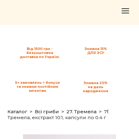
Від 1500 грн -
Знижка 15%
безкоштовна
ДЛЯ ЗСУ
доставка по Україні
5+ замовлень = бонуси
Знижка 20%
та знижки постійним
на день
клієнтам
народження
Каталог
Всі гриби
27. Тремела
7f.
Тремела, екстракт 10:1, капсули по 0.4 г