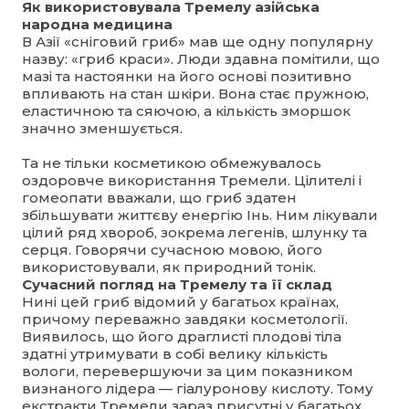
Як використовувала Тремелу азійська
народна медицина
В Азії «сніговий гриб» мав ще одну популярну
назву: «гриб краси». Люди здавна помітили, що
мазі та настоянки на його основі позитивно
впливають на стан шкіри. Вона стає пружною,
еластичною та сяючою, а кількість зморшок
значно зменшується.
Та не тільки косметикою обмежувалось
оздоровче використання Тремели. Цілителі і
гомеопати вважали, що гриб здатен
збільшувати життєву енергію Інь. Ним лікували
цілий ряд хвороб, зокрема легенів, шлунку та
серця. Говорячи сучасною мовою, його
використовували, як природний тонік.
Сучасний погляд на Тремелу та її склад
Нині цей гриб відомий у багатьох країнах,
причому переважно завдяки косметології.
Виявилось, що його драглисті плодові тіла
здатні утримувати в собі велику кількість
вологи, перевершуючи за цим показником
визнаного лідера — гіалуронову кислоту. Тому
екстракти Тремели зараз присутні у багатьох