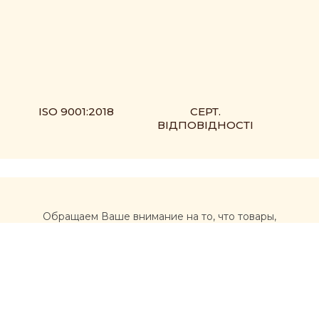
ISO 9001:2018
СЕРТ.
ВІДПОВІДНОСТІ
Обращаем Ваше внимание на то, что товары,
размещенные на сайте https://muxomor.com, не
являются лекарственными средствами и не могут
использоваться для лечения и диагностики каких-либо
заболеваний.
Перед использованием товаров, приобретенных на