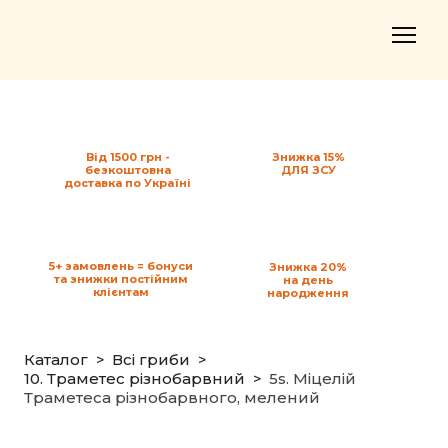
Від 1500 грн -
Знижка 15%
безкоштовна
ДЛЯ ЗСУ
доставка по Україні
5+ замовлень = бонуси
Знижка 20%
та знижки постійним
на день
клієнтам
народження
Каталог
Всі гриби
10. Траметес різнобарвний
5s. Міцелій
Траметеса різнобарвного, мелений