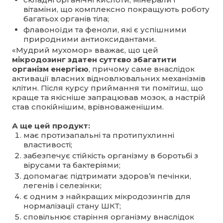
вітаміни, що комплексно покращують роботу
багатьох органів тіла;
флавоноїди та феноли, які є успішними
природними антиоксидантами.
«Мудрий мухомор» вважає, що цей
мікродозинг здатен суттєво збагатити
організм енергією
, причому саме внаслідок
активації власних відновлювальних механізмів
клітин. Після курсу приймання ти помітиш, що
краще та якісніше запрацював мозок, а настрій
став спокійнішим, врівноваженішим.
А ще цей продукт:
має протизапальні та протипухлинні
властивості;
забезпечує стійкість організму в боротьбі з
вірусами та бактеріями;
допомагає підтримати здоров’я печінки,
легенів і селезінки;
є одним з найкращих мікродозингів для
нормалізації стану ШКТ;
сповільнює старіння організму внаслідок