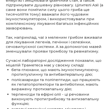
енергію і зміцнювати фізичний стан, а також
підтримувати душевну рівновагу. Цілителі Азії (а
саме вони помітили силу цього гриба ще
тисячоліття тому) вважали його чудовим
імуностимулятором, і використовували при
комплексному лікуванні багатьох інфекційних
захворювань.
Так, наприклад, чаї з меленим грибом вживали
для лікування легенів, печінки і селезінки,
сечовипускної системи. А за допомогою мазей
зменшували прояви тромбозу та ревматизму.
Сучасні лабораторні дослідження показали, що
міцелій Траметеса має у своєму складі:
бета-глюкани, що мають імуностимулюючу,
протипухлинну та антибактеріальну дію;
полісахариди та поліпептиди, що працюють
як гепатопротектори та антибіотики, мають
виражену протизапальну дію;
терпеноїди та ефірні олії - ці речовини
виконують протигрибкову та антизапальну
функцію;
складні органічні кислоти, мінерали і