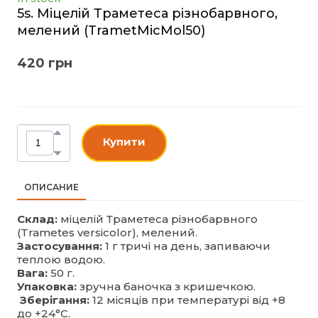
5s. Міцелій Траметеса різнобарвного,
мелений
(TrametMicMol50)
420 грн
Купити
ОПИСАНИЕ
Склад:
міцелій Траметеса різнобарвного
(Trametes versicolor), мелений.
Застосування:
1 г тричі на день, запиваючи
теплою водою.
Вага:
50 г.
Упаковка:
зручна баночка з кришечкою.
Зберігання:
12 місяців при температурі від +8
до +24°С.