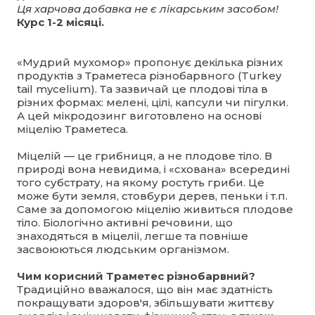
Ця харчова добавка не є лікарським засобом!
Курс 1-2 місяці.
«Мудрий мухомор» пропонує декілька різних
продуктів з Траметеса різнобарвного (Turkey
tail mycelium). Та зазвичай це плодові тіла в
різних формах: мелені, цілі, капсули чи пігулки.
А цей мікродозинг виготовлено на основі
міцелію Траметеса.
Міцелій — це грибниця, а не плодове тіло. В
природі вона невидима, і «схована» всередині
того субстрату, на якому ростуть гриби. Це
може бути земля, стовбури дерев, пеньки і т.п.
Саме за допомогою міцелію живиться плодове
тіло. Біологічно активні речовини, що
знаходяться в міцелії, легше та повніше
засвоюються людським організмом.
Чим корисний Траметес різнобарвний?
Традиційно вважалося, що він має здатність
покращувати здоров'я, збільшувати життєву