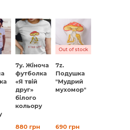
я
Out of stock
7y. Жіноча
7z.
ча
футболка
Подушка
ка
«Я твій
"Мудрий
друг»
мухомор"
білого
кольору
у
880 грн
690 грн