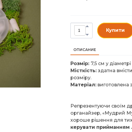
Купити
ОПИСАНИЕ
Розмір:
7,5 см у діаметрі
Місткість:
здатна вмісти
розміру.
Матеріал:
виготовлена з
Репрезентуючи своїм д
органайзер, «Мудрий М
хороше рішення для тих,
керувати прийманням лі