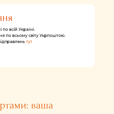
ння
 по всій Україні.
я по всьому світу Укрпоштою.
відправлень
тут
артами: ваша