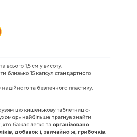
 та всього 1,5 см у висоту.
ти близько 15 капсул стандартного
 надійного та безпечного пластику.
рузям цю кишенькову таблетницю-
ухомор» найбільше прагнув знайти
 хто бажає легко та
організовано
ків, добавок і, звичайно ж, грибочків
.