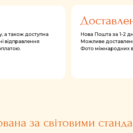
Доставле
у, а також доступна
Нова Пошта за 1-2 дні
і відправлення
Можливе доставленн
оплатою.
Фото міжнародних 
ована за світовими станд