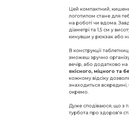
Цей компактний, кишен
логотипом стане для тебе
на роботі чи вдома. Зав
діаметрі та 1,5 см у вис
кинувши у рюкзак або на
В конструкції таблетниці
зможеш зручно організув
вечір, або додатково на
якісного, міцного та 
кожному відсіку дозвол
знаходиться всередині, 
окремо.
Дуже сподіваюся, що з
турбота про здоров'я ст