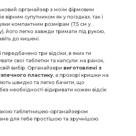
ьковий органайзер з моїм фірмовим
 вірним супутником як у поїздках, так і
дяки компактним розмірам (7,5 см у
оту), його легко завжди тримати під рукою,
віть до кишені.
 передбачено три відсіки, в яких ти
ати свої таблетки та капсули: на ранок,
 свій вибір. Органайзери
виготовлені з
безпечного пластику
, а прозорі кришки на
яють швидко та легко бачити, що
без необхідності відкривати кожен відсік
 такою таблетницею-органайзером
ане для тебе простішою та зручнішою.