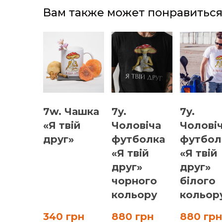
Вам также может понравитьс
7w. Чашка
7y.
7y.
«Я твій
Чоловіча
Чолові
друг»
футболка
футбол
«Я твій
«Я твій
друг»
друг»
чорного
білого
кольору
кольор
340 грн
880 грн
880 грн