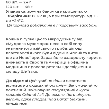
60 шт. — 24 г
120 шт. — 48 г.
Упаковка:
зручна баночка з кришечкою.
Зберігання:
12 місяців при температурі від +5
до +24°С.
Ця харчова добавка не є лікарським засобом!
Кожна пігулка цього мікродозингу від
«Мудрого мухомора» несе в собі силу
знаменитого азійського гриба, цілющі
властивості якого були відомі в Японії та Китаї
ще до Нової ери. Зараз його оздоровчу користь
визнають в Європі та Америці, а офіційна
медицина провела ретельні дослідження
складу Шиїтаке.
До відома!
Цей гриб не тільки позитивно
впливає на людський організм. Він смачний та
поживний, неймовірно популярний в кухні
народів Східної Азії. До всього, його цінують
вегани, адже плодові тіла багаті білками і
вітамінами.