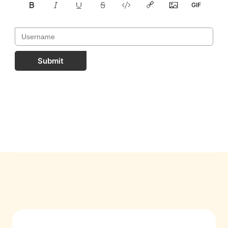
Submit
FastComments.com