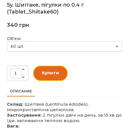
5y. Шиїтаке, пігулки по 0.4 г
(Tablet_Shiitake60)
340 грн
Об'єм
Купити
ОПИСАНИЕ
Склад:
Шиїтаке (Lentinula edodes),
мікрокристалічна целюлоза.
Застосування:
2 пігулки двічі на день, за 15 хв до
їди, запиваючи теплою водою.
Вага: