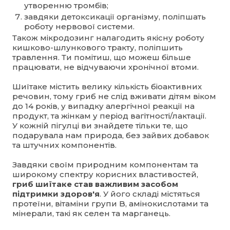
утворенню тромбів;
завдяки детоксикації організму, поліпшать
роботу нервової системи.
Також мікродозинг налагодить якісну роботу
кишково-шлункового тракту, поліпшить
травлення. Ти помітиш, що можеш більше
працювати, не відчуваючи хронічної втоми.
Шиїтаке містить велику кількість біоактивних
речовин, тому гриб не слід вживати дітям віком
до 14 років, у випадку алергічної реакції на
продукт, та жінкам у період вагітності/лактації.
У кожній пігулці ви знайдете тільки те, що
подарувала нам природа, без зайвих добавок
та штучних компонентів.
Завдяки своїм природним компонентам та
широкому спектру корисних властивостей,
гриб шиїтаке став важливим засобом
підтримки здоров'я
. У його складі містяться
протеїни, вітаміни групи B, амінокислотами та
мінерали, такі як селен та марганець.