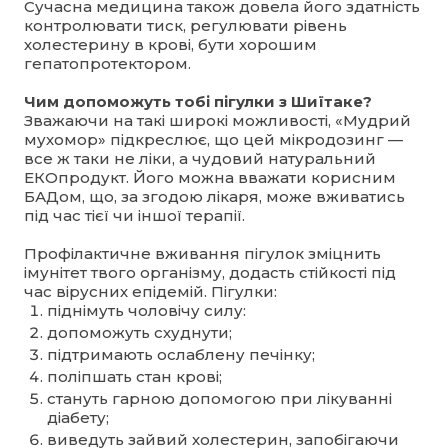
Сучасна медицина також довела його здатність
контролювати тиск, регулювати рівень
холестерину в крові, бути хорошим
гепатопротектором.
Чим допоможуть тобі пігулки з Шиїтаке?
Зважаючи на такі широкі можливості, «Мудрий
мухомор» підкреслює, що цей мікродозинг —
все ж таки не ліки, а чудовий натуральний
ЕКОпродукт. Його можна вважати корисним
БАДом, що, за згодою лікаря, може вживатись
під час тієї чи іншої терапії.
Профілактичне вживання пігулок зміцнить
імунітет твого організму, додасть стійкості під
час вірусних епідемій. Пігулки:
піднімуть чоловічу силу:
допоможуть схуднути;
підтримають ослаблену печінку;
поліпшать стан крові;
стануть гарною допомогою при лікуванні
діабету;
виведуть зайвий холестерин, запобігаючи