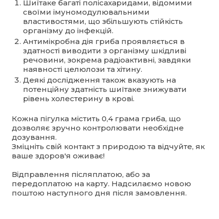
Шиїтаке багаті полісахаридами, відомими
своїми імуномодулювальними
властивостями, що збільшують стійкість
організму до інфекцій.
Антимікробна дія гриба проявляється в
здатності виводити з організму шкідливі
речовини, зокрема радіоактивні, завдяки
наявності целюлози та хітину.
Деякі дослідження також вказують на
потенційну здатність шиїтаке знижувати
рівень холестерину в крові.
Кожна пігулка містить 0,4 грама гриба, що
дозволяє зручно контролювати необхідне
дозування.
Зміцніть свій контакт з природою та відчуйте, як
ваше здоров'я оживає!
Відправлення післяплатою, або за
передоплатою на карту. Надсилаємо новою
поштою наступного дня після замовлення.