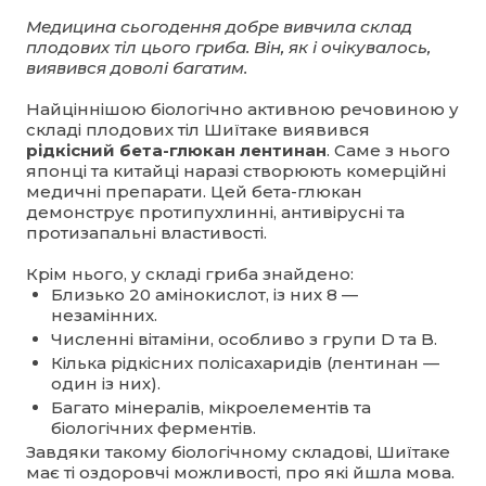
Медицина сьогодення добре вивчила склад
плодових тіл цього гриба. Він, як і очікувалось,
виявився доволі багатим.
Найціннішою біологічно активною речовиною у
складі плодових тіл Шиїтаке виявився
рідкісний бета-глюкан лентинан
. Саме з нього
японці та китайці наразі створюють комерційні
медичні препарати. Цей бета-глюкан
демонструє протипухлинні, антивірусні та
протизапальні властивості.
Крім нього, у складі гриба знайдено:
Близько 20 амінокислот, із них 8 —
незамінних.
Численні вітаміни, особливо з групи D та B.
Кілька рідкісних полісахаридів (лентинан —
один із них).
Багато мінералів, мікроелементів та
біологічних ферментів.
Завдяки такому біологічному складові, Шиїтаке
має ті оздоровчі можливості, про які йшла мова.