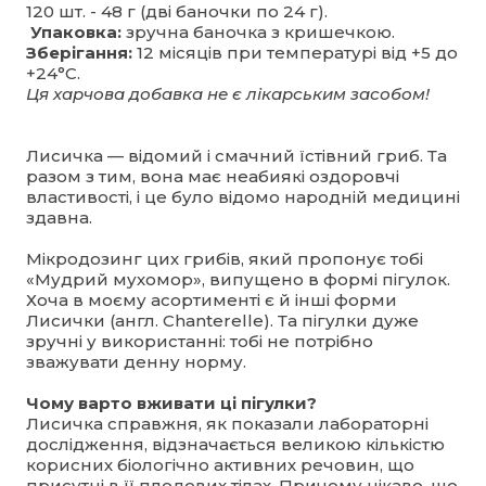
120 шт. - 48 г (дві баночки по 24 г).
Упаковка:
зручна баночка з кришечкою.
Зберігання:
12 місяців при температурі від +5 до
+24°С.
Ця харчова добавка не є лікарським засобом!
Лисичка — відомий і смачний їстівний гриб. Та
разом з тим, вона має неабиякі оздоровчі
властивості, і це було відомо народній медицині
здавна.
Мікродозинг цих грибів, який пропонує тобі
«Мудрий мухомор», випущено в формі пігулок.
Хоча в моєму асортименті є й інші форми
Лисички (англ. Chanterelle). Та пігулки дуже
зручні у використанні: тобі не потрібно
зважувати денну норму.
Чому варто вживати ці пігулки?
Лисичка справжня, як показали лабораторні
дослідження, відзначається великою кількістю
корисних біологічно активних речовин, що
присутні в її плодових тілах. Причому цікаво, що