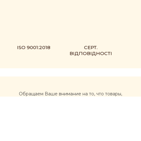
ISO 9001:2018
СЕРТ.
ВІДПОВІДНОСТІ
Обращаем Ваше внимание на то, что товары,
размещенные на сайте https://muxomor.com, не
являются лекарственными средствами и не могут
использоваться для лечения и диагностики каких-либо
заболеваний.
Перед использованием товаров, приобретенных на
сайте, рекомендуется обратиться за