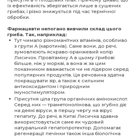
їх ефективність зберігається лише в сушених
грибах, і різко знижується під час термічної
обробки.
Фармацевти непогано вивчили склад цього
гриба. Так, наприклад:
Тут чимало різноманітних вітамінів, особливо
з групи А (каротинів). Саме вони, до речі,
зумовлюють яскраво-оранжевий колір
Лисичок. Провітаміну А в цьому грибові
більше, ніж у моркві, а вона ж за цим
показником вважається чи не лідером серед
популярних продуктів. Ця речовина здатна
покращувати зір, а також є сильним
антиоксидантом і природним
імуностимулятором.
Присутня ціла група органічних амінокислот.
Серед них — траметонолінова, що згубно діє
на деякі віруси, в першу чергу на вірус
гепатиту. До речі, в Китаї Лисичка здавна
використовується саме як чудовий
натуральний гепатопротектор. Допомагає
регенерації печінки також інша біологічна