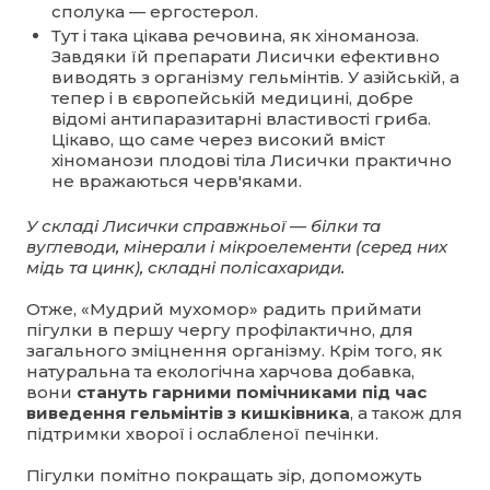
сполука — ергостерол.
Тут і така цікава речовина, як хіноманоза.
Завдяки їй препарати Лисички ефективно
виводять з організму гельмінтів. У азійській, а
тепер і в європейській медицині, добре
відомі антипаразитарні властивості гриба.
Цікаво, що саме через високий вміст
хіноманози плодові тіла Лисички практично
не вражаються черв'яками.
У складі Лисички справжньої — білки та
вуглеводи, мінерали і мікроелементи (серед них
мідь та цинк), складні полісахариди.
Отже, «Мудрий мухомор» радить приймати
пігулки в першу чергу профілактично, для
загального зміцнення організму. Крім того, як
натуральна та екологічна харчова добавка,
вони
стануть гарними помічниками під час
виведення гельмінтів з кишківника
, а також для
підтримки хворої і ослабленої печінки.
Пігулки помітно покращать зір, допоможуть