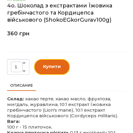
4o. Шоколад з екстрактами Їжовика
гребінчастого та Кордицепса
військового
(ShokoEGkorGurav100g)
360 грн
Купити
ОПИСАНИЕ
Склад:
какао терте, какао масло, фруктоза,
мигдаль, журавлина, 10:1 екстракт Їжовика
гребінчастого (Lion's mane), 10:1 екстракт
Кордицепса військового (Cordyceps militaris).
Вага:
100 г - 15 плиточок.
Кожна плиточка містить
0,13 г екстракту 10:1