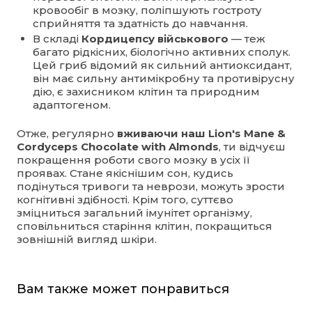
кровообіг в мозку, поліпшують гостроту
сприйняття та здатність до навчання.
В складі
Кордицепсу військового
— теж
багато рідкісних, біологічно активних сполук.
Цей гриб відомий як сильний антиоксидант,
він має сильну антимікробну та противірусну
дію, є захисником клітин та природним
адаптогеном.
Отже, регулярно
вживаючи наш Lion's Mane &
Cordyceps Chocolate with Almonds
, ти відчуєш
покращення роботи свого мозку в усіх її
проявах. Стане якіснішим сон, кудись
подінуться тривоги та неврози, можуть зрости
когнітивні здібності. Крім того, суттєво
зміцниться загальний імунітет організму,
сповільниться старіння клітин, покращиться
зовнішній вигляд шкіри.
Вам также может понравиться