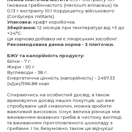
Їжовика гребінчастого (Hericium erinaceus) та
0,13 г екстракту 10:1 Кордицепсу військового
(Cordyceps militaris).
Упаковка:
крафт коробочка.
Зберігання:
12 місяців при температурі від +5 до
+24°C.
Ця харчова добавка не є лікарським засобом!
Рекомендована денна норма - 3 плиточки.
БЖУ та калорійність продукту:
Білки - 7 г.
Жири - 50 г.
Вуглеводи - 38 г.
Енергетична цінність (калорійність) - 2497.33
(кДж)/596.88 ккал
Спираючись на особистий досвід, а також
враховуючи досвід наших покупців, що вже
спробували цей смаколик, можна зробити
важливий висновок. Існує велика різниця між
вживанням вказаних грибів в чистому вигляді,
та вживанням приготовленого шоколаду з
грибами. І ти, безумовно, також це відчуєш!