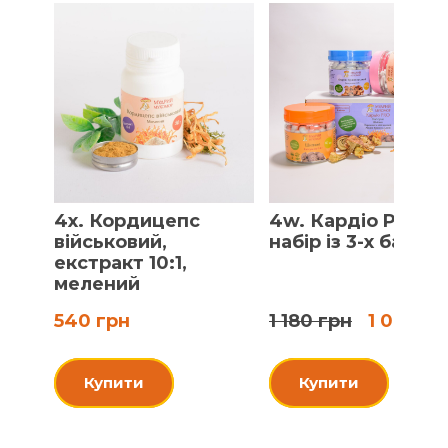
4x. Кордицепс
4w. Кардіо PRO,
військовий,
набір із 3-х баноч
екстракт 10:1,
мелений
540 грн
1 180 грн
1 080 гр
Купити
Купити