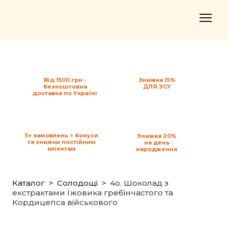
Від 1500 грн -
Знижка 15%
безкоштовна
ДЛЯ ЗСУ
доставка по Україні
5+ замовлень = бонуси
Знижка 20%
та знижки постійним
на день
клієнтам
народження
Каталог
Солодощі
4o. Шоколад з
екстрактами Їжовика гребінчастого та
Кордицепса військового