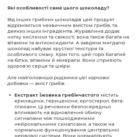
Які особливості саме цього шоколаду?
Від інших грибних шоколадів цей продукт
відрізняється незвичним вмістом грибів, та
деяких інших інгредієнтів. Журавлина додає
нотку кислинки та свіжості, вона також багата на
вітаміни та антиоксиданти. А завдяки мигдалю
шоколад набуває хрусткої текстури та
особливого смаку. Крім того, цей горіх багатий
на білки, вітаміни й мінерали. Вони сприяють
здоров'ю серця та шкіри.
Але найголовніша родзинка цієї харчової
добавки — вміст грибів.
Екстракт Їжовика гребінчастого
містить
еринацини, гериценони, ергостерол, бета-
глюкани. Ці речовини безпосередньо
впливають на відновлення обміну
сигналами між пошкодженими
нейрональними синапсами, а також на
нормальне функціонування центральної
нервової системи. Вони нормалізують