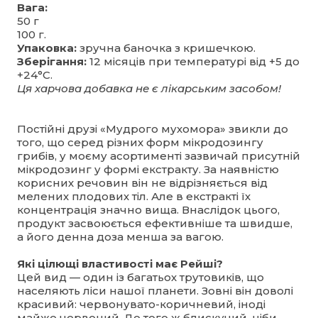
Вага:
50 г
100 г.
Упаковка:
зручна баночка з кришечкою.
Зберігання:
12 місяців при температурі від +5 до
+24°С.
Ця харчова добавка не є лікарським засобом!
Постійні друзі «Мудрого мухомора» звикли до
того, що серед різних форм мікродозингу
грибів, у моєму асортименті зазвичай присутній
мікродозинг у формі екстракту. За наявністю
корисних речовин він не відрізняється від
мелених плодових тіл. Але в екстракті їх
концентрація значно вища. Внаслідок цього,
продукт засвоюється ефективніше та швидше,
а його денна доза менша за вагою.
Які цілющі властивості має Рейші?
Цей вид — один із багатьох трутовиків, що
населяють ліси нашої планети. Зовні він доволі
красивий: червонувато-коричневий, іноді
майже червоний. До того ж блискучий, ніби