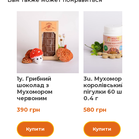
1y. Грибний
3u. Мухомор
шоколад з
королівський,
Мухомором
пігулки 60 шт по
червоним
0.4 г
390 грн
580 грн
Купити
Купити