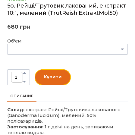
5o. Рейші/Трутовик лакований, екстракт
10:1, мелений
(TrutReishiExtraktMol50)
680 грн
Об'єм
Купити
ОПИСАНИЕ
Склад:
екстракт Рейші/Трутовика лакованого
(Ganoderma lucidum), мелений, 50%
полісахаридів.
Застосування:
1 г двічі на день, запиваючи
теплою водою.