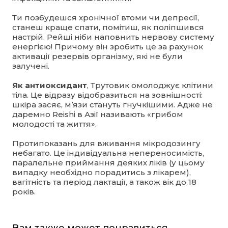
Ти позбудешся хронічної втоми чи депресії,
станеш краще спати, помітиш, як поліпшився
настрій. Рейші ніби наповнить нервову систему
енергією! Причому він зробить це за рахунок
активації резервів організму, які не були
залучені.
Як антиоксидант
, Трутовик омолоджує клітини
тіла. Це відразу відобразиться на зовнішності:
шкіра засяє, м’язи стануть гнучкішими. Адже не
даремно Reishi в Азії називають «грибом
молодості та життя».
Протипоказань для вживання мікродозингу
небагато. Це індивідуальна непереносимість,
паралельне приймання деяких ліків (у цьому
випадку необхідно порадитись з лікарем),
вагітність та період лактації, а також вік до 18
років.
Вам также может понравиться