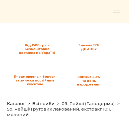
Від 1500 грн -
Знижка 15%
безкоштовна
ДЛЯ ЗСУ
доставка по Україні
5+ замовлень = бонуси
Знижка 20%
та знижки постійним
на день
клієнтам
народження
Каталог
Всі гриби
09. Рейші (Ганодерма)
5o. Рейші/Трутовик лакований, екстракт 10:1,
мелений