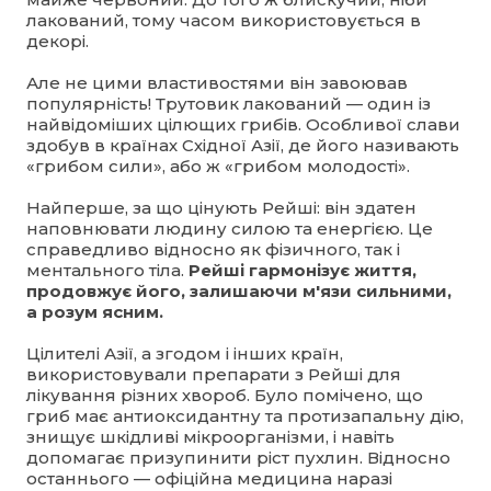
лакований, тому часом використовується в
декорі.
Але не цими властивостями він завоював
популярність! Трутовик лакований — один із
найвідоміших цілющих грибів. Особливої слави
здобув в країнах Східної Азії, де його називають
«грибом сили», або ж «грибом молодості».
Найперше, за що цінують Рейші: він здатен
наповнювати людину силою та енергією. Це
справедливо відносно як фізичного, так і
ментального тіла.
Рейші гармонізує життя,
продовжує його, залишаючи м'язи сильними,
а розум ясним.
Цілителі Азії, а згодом і інших країн,
використовували препарати з Рейші для
лікування різних хвороб. Було помічено, що
гриб має антиоксидантну та протизапальну дію,
знищує шкідливі мікроорганізми, і навіть
допомагає призупинити ріст пухлин. Відносно
останнього — офіційна медицина наразі