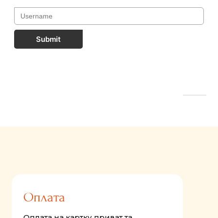
Submit
FastComments.com
Оплата
Оплата на картку приват та