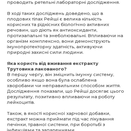
проводить ретельні лабораторні дослідження.
В ході таких досліджень доведено, що в
плодових тілах Рейші є велика кількість
корисних та рідкісних біологічно активних
речовин, що діють як антиоксиданти,
протизапальні та знеболювальні. Впливаючи на
організм комплексно, вони демонструють
імунопротекторну здатність, активуючи
природні захисні сили людини.
Яка користь від вживання екстракту
Трутовика лакованого?
В першу чергу, він зміцнить імунну систему,
особливо якщо вона була ослаблена
хворобами чи неправильним способом життя.
Дослідження показали, що Рейші досягає цього
результату, позитивно впливаючи на роботу
лейкоцитів.
Також, в якості корисної харчової добавки,
екстракт можна приймати під час лікування
печінки, травної системи, при боротьбі з
інфекціями та запаленнями.