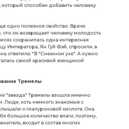
, который способен добавить человеку
еще одно полезное свойство. Врачи
и, что он возвращает человеку молодость
аписях сохранилась одна интересная
цу Императора, Ян Гуй Фэй, спросили, в
она ответила: "В "Снежном ухе". А нужно
читалась самой красивой женщиной
ование Тремелы
емя "звезда" Тремелы взошла именно
. Люди, хоть немного знакомые с
слышали о гиалуроновой кислоте. Она
бя большое количество влаги, поэтому,
жнитель, входит в состав многих