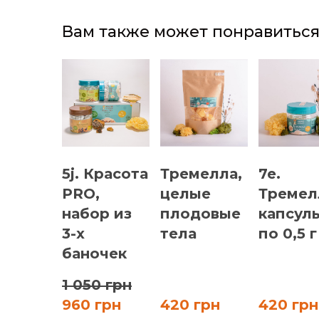
Вам также может понравитьс
5j. Красота
Тремелла,
7e.
PRO,
целые
Тремел
набор из
плодовые
капсул
3-х
тела
по 0,5 г
баночек
1 050 грн
960 грн
420 грн
420 грн