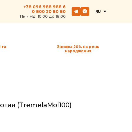
+38 096 988 988 6
0 800 20 80 80
Пн - Hд: 10:00 до 18:00
 та
Знижка 20% на день
народження
лотая
(TrеmelaMol100)