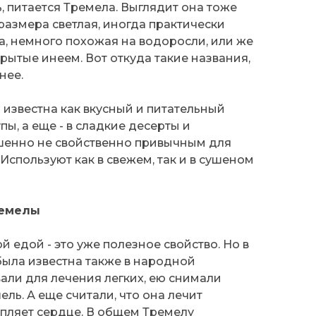
, питается Тремела. Выглядит она тоже
азмера светлая, иногда практически
а, немного похожая на водоросли, или же
крытые инеем. Вот откуда такие названия,
нее.
 известна как вкусный и питательный
упы, а еще - в сладкие десерты и
шенно не свойственно привычным для
Используют как в свежем, так и в сушеном
ремелы
й едой - это уже полезное свойство. Но в
была известна также в народной
али для лечения легких, ею снимали
ль. А еще считали, что она лечит
пляет сердце. В общем Тремелу