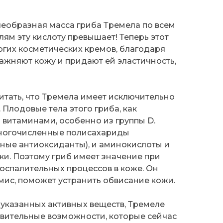
елеобразная масса гриба Тремела по всем
м эту кислоту превышает! Теперь этот
ногих косметических кремов, благодаря
ажняют кожу и придают ей эластичность,
тать, что Тремела имеет исключительно
лодовые тела этого гриба, как
ы витаминами, особенно из группы D.
многочисленные полисахариды
ные антиоксиданты), и аминокислоты и
и. Поэтому гриб имеет значение при
воспалительных процессов в коже. Он
мис, поможет устранить обвисание кожи.
указанных активных веществ, Тремеле
вительные возможности, которые сейчас