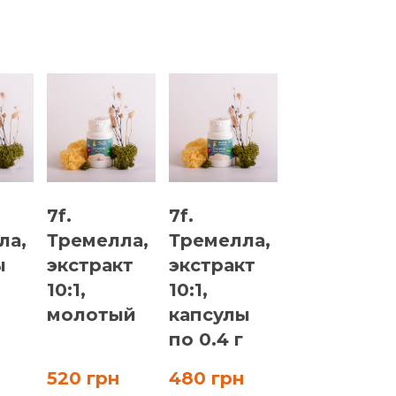
я
7f.
7f.
ла,
Тремелла,
Тремелла,
ы
экстракт
экстракт
10:1,
10:1,
молотый
капсулы
по 0.4 г
520 грн
480 грн