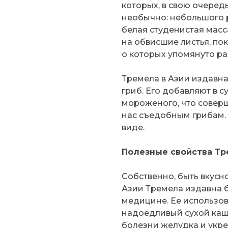
которых, в свою очередь
необычно: небольшого р
белая студенистая масс
на обвисшие листья, по
о которых упомянуто ра
Тремела в Азии издавна
гриб. Его добавляют в с
мороженого, что совер
нас съедобным грибам. 
виде.
Полезные свойства Т
Собственно, быть вкусно
Азии Тремела издавна 
медицине. Ее использов
надоедливый сухой каше
болезни желудка и укре